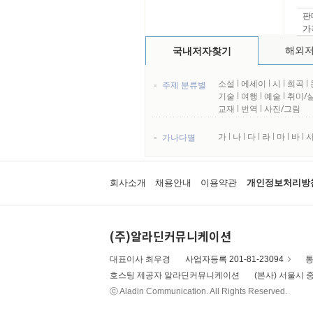
판
가
해외
국내저자찾기
소설
l
에세이
l
시
l
희곡
l
주제 분류별
기술
l
여행
l
예술
l
취미/
교재
l
번역
l
사진/그림
가
l
나
l
다
l
라
l
마
l
바
l
가나다별
회사소개
채용안내
이용약관
개인정보처리방
(주)알라딘커뮤니케이션
대표이사 최우경
사업자등록 201-81-23094
통
호스팅 제공자 알라딘커뮤니케이션
(본사) 서울시 중
ⓒ Aladin Communication. All Rights Reserved.