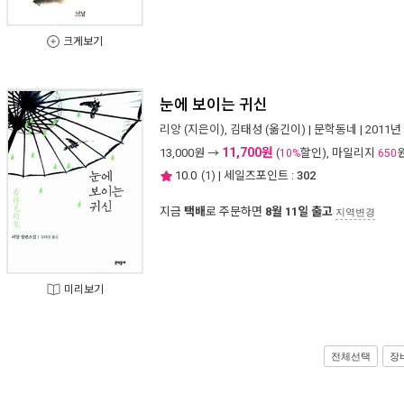
크게보기
눈에 보이는 귀신
리앙
(지은이),
김태성
(옮긴이) |
문학동네
| 2011년
11,700원
13,000
원 →
(
할인), 마일리지
10%
650
10.0
(
1
) | 세일즈포인트 :
302
지금
택배
로 주문하면
8월 11일 출고
지역변경
미리보기
전체선택
장