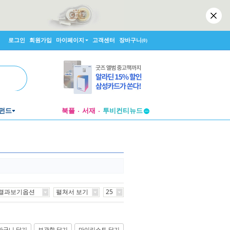
로그인
회원가입
마이페이지
고객센터
장바구니
(0)
펀드
북플
서재
투비컨티뉴드
창작플랫폼
투비컨티뉴드
결과보기옵션
펼쳐서 보기
25
바구니 담기
보관함 담기
마이리스트 담기