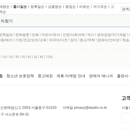
매량순
ㅣ
출시일순
ㅣ
등록일순
ㅣ
상품명순
ㅣ
평점순
ㅣ
리뷰순
ㅣ
저가격순
ㅣ
고
검색
격순
저자찾기
문학일반
l
문화평론
l
만화
l
어린이/유아
l
인문/사회과학
l
역사
l
경제경영/자기계발
l
실용/레저
l
가정/건강/요리/교육
l
외국어/사전
l
잡지
l
종교/역학
l
컴퓨터/인터넷
l
학습
사
l
아
l
자
l
차
l
카
l
타
l
파
l
하
l
기타
침
청소년 보호정책
중고매장
제휴·마케팅 안내
판매자 매니저
출판사·
고객
신판매업신고 2003-서울중구-01520
이메일 privacy@aladin.co.kr
서울시
구 서소문로 89-31