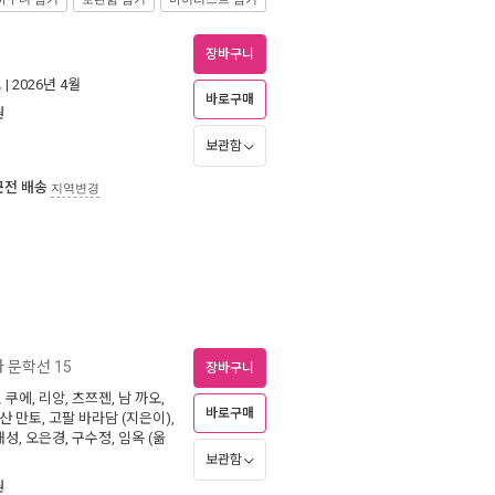
장바구니
로
| 2026년 4월
바로구매
원
보관함
근전 배송
지역변경
 문학선 15
장바구니
민 쿠에
,
리앙
,
츠쯔졘
,
남 까오
,
바로구매
산 만토
,
고팔 바라담
(지은이),
태성
,
오은경
,
구수정
,
임옥
(옮
보관함
원