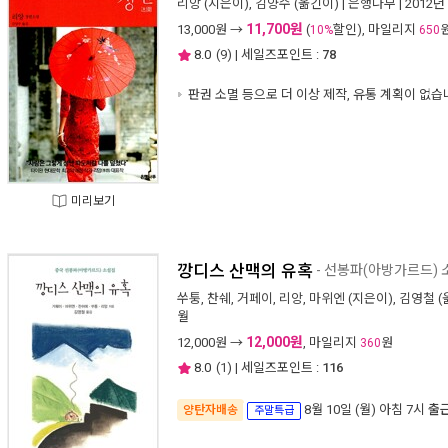
리앙
(지은이),
김양수
(옮긴이) |
은행나무
| 2012년
11,700원
13,000
원 →
(
할인), 마일리지
10%
650
8.0
(
9
) | 세일즈포인트 :
78
판권 소멸 등으로 더 이상 제작, 유통 계획이 없습
미리보기
깡디스 산맥의 유혹
- 선봉파(아방가르드)
쑤퉁
,
찬쉐
,
거페이
,
리앙
,
마위엔
(지은이),
김영철
(
월
12,000원
12,000
원 →
, 마일리지
원
360
8.0
(
1
) | 세일즈포인트 :
116
8월 10일 (월) 아침 7시
출
양탄자배송
주말특급