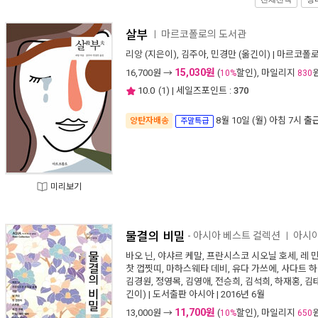
살부
마르코폴로의 도서관
ㅣ
리앙
(지은이),
김주아
,
민경만
(옮긴이) |
마르코폴
15,030원
16,700
원 →
(
할인), 마일리지
10%
830
10.0
(
1
) | 세일즈포인트 :
370
8월 10일 (월) 아침 7시
출
양탄자배송
주말특급
미리보기
물결의 비밀
- 아시아 베스트 컬렉션
아시아
ㅣ
바오 닌
,
야샤르 케말
,
프란시스코 시오닐 호세
,
레 
찻 껍찟띠
,
마하스웨타 데비
,
유다 가쓰에
,
사다트 하
김경원
,
정영목
,
김영애
,
전승희
,
김석희
,
하재홍
,
김
긴이) |
도서출판 아시아
| 2016년 6월
11,700원
13,000
원 →
(
할인), 마일리지
10%
650