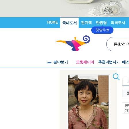
HOME
전자책
만권당
외국도서
국내도서
첫달무료
통합검
분야보기
오뒷세이아
추천마법사
베
전
판
가