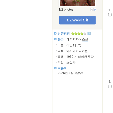
1
/2 photos
1.
신간알리미 신청
상품평점
분류
해외저자 >
소설
이름:
리앙 (李昻)
국적:
아시아 >
타이완
출생:
1952년, 타이완 루강
직업:
소설가
최근작
2026년 4월 <
살부
>
2.