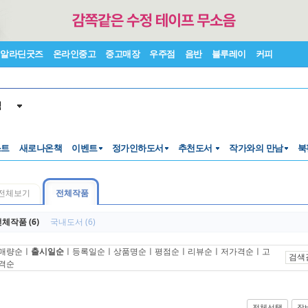
알라딘굿즈
온라인중고
중고매장
우주점
음반
블루레이
커피
색
스트
새로나온책
이벤트
정가인하도서
추천도서
작가와의 만남
북
전체보기
전체작품
체작품 (6)
국내도서 (6)
매량순
ㅣ
출시일순
ㅣ
등록일순
ㅣ
상품명순
ㅣ
평점순
ㅣ
리뷰순
ㅣ
저가격순
ㅣ
고
검색
격순
전체선택
장