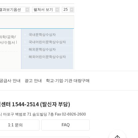
결과보기옵션
펼쳐서 보기
25
국내문학상수상자
과학/공학/
국내어린이문학상수상자
서/수험서
l
해외문학상수상자
해외어린이문학상수상자
공급사 안내
광고 안내
학교·기업·기관 대량구매
센터 1544-2514 (발신자 부담)
 마포구 백범로 71 숨도빌딩 7층
Fax 02-6926-2600
1:1 문의
FAQ