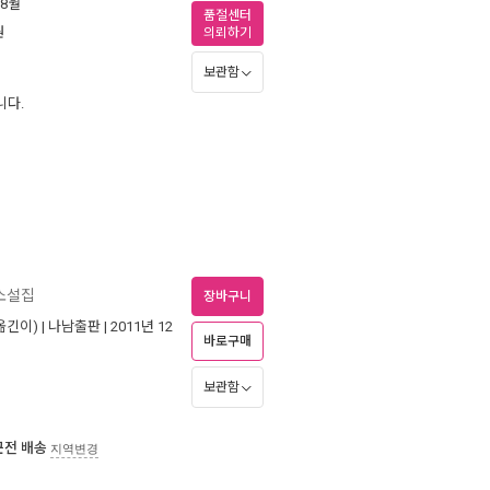
 8월
품절센터
원
의뢰하기
보관함
니다.
 소설집
장바구니
옮긴이) |
나남출판
| 2011년 12
바로구매
보관함
근전 배송
지역변경