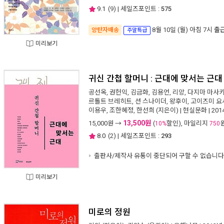
9.1
(
9
) | 세일즈포인트 :
575
8월 10일 (월) 아침 7시
출
양탄자배송
주말특급
미리보기
귀신 간첩 할머니 : 근대에 맞서는 근대
공선옥
,
권헌익
,
김금화
,
김용언
,
리앙
,
다지마 마사
르톨트 브레히트
,
션 스나이더
,
왕후이
,
고이즈미 요
이용우
,
조한혜정
,
한선희
(지은이) |
현실문화
| 20
13,500원
15,000
원 →
(
할인), 마일리지
10%
750
8.0
(
2
) | 세일즈포인트 :
293
출판사/제작사 유통이 중단되어 구할 수 없습니다
미리보기
미로의 정원