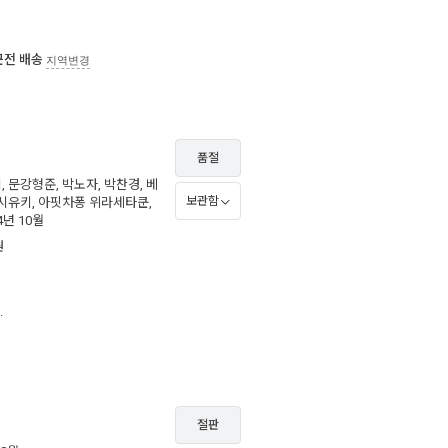
근전 배송
지역변경
품절
키
,
문강형준
,
박노자
,
박찬경
,
베
보관함
시유키
,
아핏차퐁 위라세타쿤
,
14년 10월
원
.
절판