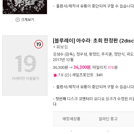
출판사/제작사 유통이 중단되어 구할 수 없습니다
크게보기
[블루레이] 아수라: 초회 한정판 (2disc
+ 화보집
김성수
(감독),
정우성
,
황정민
,
주지훈
,
정만식
,
곽도
2017년 12월
36,300원
36,300
원 →
, 마일리지
원
370
7.0
(
2
) | 세일즈포인트 :
341
출판사/제작사 유통이 중단되어 구할 수 없습니다
첫번째 디스크 코멘터리 오디오 싱크가 수정된 리
다.
매장새상품
알라딘 중고
-
-