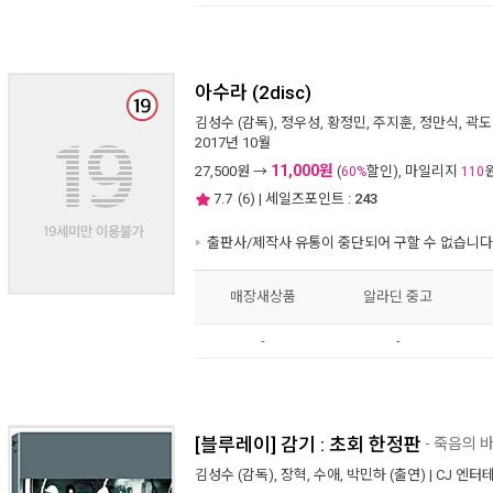
아수라 (2disc)
김성수
(감독),
정우성
,
황정민
,
주지훈
,
정만식
,
곽도
2017년 10월
11,000원
27,500
원 →
(
할인), 마일리지
60%
110
7.7
(
6
) | 세일즈포인트 :
243
출판사/제작사 유통이 중단되어 구할 수 없습니다
매장새상품
알라딘 중고
-
-
[블루레이] 감기 : 초회 한정판
- 죽음의 
김성수
(감독),
장혁
,
수애
,
박민하
(출연) |
CJ 엔터