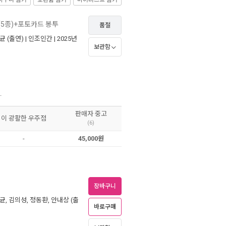
(5종)+포토카드 봉투
품절
균
(출연) |
인조인간
| 2025년
보관함
.
판매자 중고
이 광활한 우주점
(6)
-
45,000원
장바구니
균
,
김의성
,
정동환
,
안내상
(출
바로구매