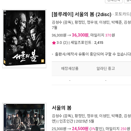
[블루레이] 서울의 봄 (2disc)
- 포토카드
김성수
(감독),
황정민
,
정우성
,
이성민
,
박해준
,
김성
7월
36,300원
36,300
원 →
, 마일리지
원
370
3.0
(
2
) | 세일즈포인트 :
2,415
출판사/제작사 유통이 중단되어 구할 수 없습니다
매장새상품
알라딘 중고
-
-
서울의 봄
김성수
(감독),
황정민
,
정우성
,
이성민
,
박해준
,
김성
연) |
인조인간
| 2025년 5월
24,500원
25,300
원 →
(
할인), 마일리지
원
3%
250