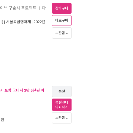
카이브 구술사 프로젝트
다
ㅣ
장바구니
바로구매
) |
서울독립영화제
| 2022년
보관함
서 포함 국내서 3만 5천원 이
품절
품절센터
의뢰하기
보관함
원
0