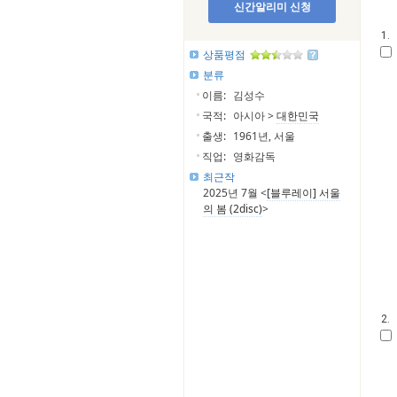
신간알리미 신청
1.
상품평점
분류
이름:
김성수
국적:
아시아 >
대한민국
출생:
1961년, 서울
직업:
영화감독
최근작
2025년 7월 <
[블루레이] 서울
의 봄 (2disc)
>
2.