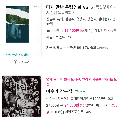
다시 만난 독립영화 Vol.5
- 독립영화 아
시 만난 독립영화 5
장길수
,
유하
,
김성수
,
육상효
,
양윤호
,
김대현
(지은이
12월
17,100원
18,000
원 →
(
할인), 마일리지
원
5%
540
세일즈포인트 :
47
지금
택배
로 주문하면
8월 12일 출고
지역변경
미리보기
영화·드라마 원작 도서전. 알라딘 사은품 (이벤트 도
상)
아수라 각본집
Choice
김성수
(지은이) |
플레인아카이브
| 2022년 10월
24,750원
27,500
원 →
(
할인), 마일리지
10%
1,37
10.0
(
2
) | 세일즈포인트 :
427