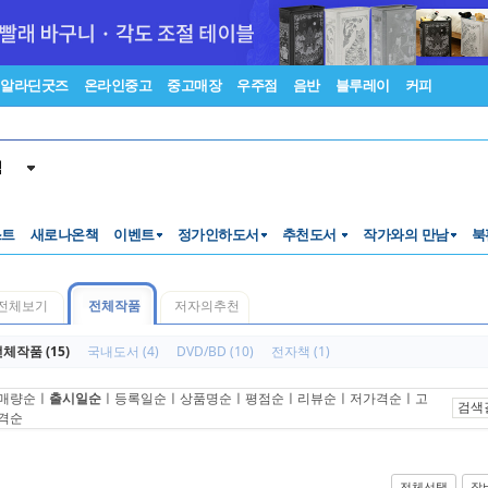
알라딘굿즈
온라인중고
중고매장
우주점
음반
블루레이
커피
색
스트
새로나온책
이벤트
정가인하도서
추천도서
작가와의 만남
북
전체보기
전체작품
저자의추천
체작품 (15)
국내도서 (4)
DVD/BD (10)
전자책 (1)
매량순
ㅣ
출시일순
ㅣ
등록일순
ㅣ
상품명순
ㅣ
평점순
ㅣ
리뷰순
ㅣ
저가격순
ㅣ
고
검색
격순
전체선택
장