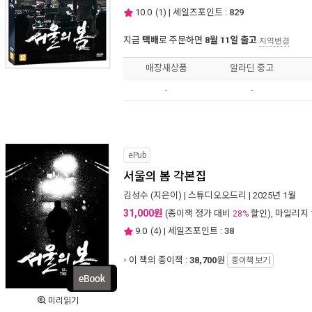
10.0
(
1
) | 세일즈포인트 :
829
지금
택배
로 주문하면
8월 11일 출고
지역변경
매장새상품
알라딘 중고
-
-
ePub
서울의 봄 각본집
김성수
(지은이) |
스튜디오오드리
| 2025년 1월
31,000원
(종이책 정가 대비
할인), 마일리지
28%
9.0
(
4
) | 세일즈포인트 :
38
이 책의 종이책 :
38,700
원
종이책 보기
미리읽기