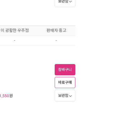
보관함
이 광활한 우주점
판매자 중고
-
-
장바구니
바로구매
원
보관함
1,550