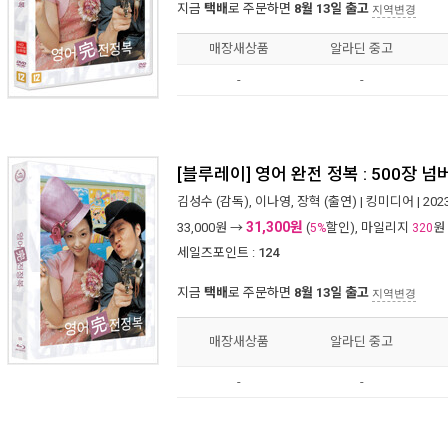
지금
택배
로 주문하면
8월 13일 출고
지역변경
매장새상품
알라딘 중고
-
-
[블루레이] 영어 완전 정복 : 500장 
김성수
(감독),
이나영
,
장혁
(출연) |
킹미디어
| 20
31,300원
33,000
원 →
(
할인), 마일리지
원
5%
320
세일즈포인트 :
124
지금
택배
로 주문하면
8월 13일 출고
지역변경
매장새상품
알라딘 중고
-
-