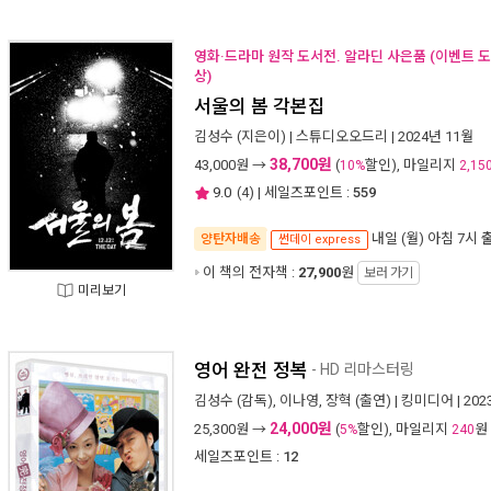
영화·드라마 원작 도서전. 알라딘 사은품 (이벤트 도
상)
서울의 봄 각본집
김성수
(지은이) |
스튜디오오드리
| 2024년 11월
38,700원
43,000
원 →
(
할인), 마일리지
10%
2,15
9.0
(
4
) | 세일즈포인트 :
559
내일 (월) 아침 7시
양탄자배송
썬데이 express
이 책의 전자책 :
27,900
원
보러 가기
미리보기
영어 완전 정복
- HD 리마스터링
김성수
(감독),
이나영
,
장혁
(출연) |
킹미디어
| 20
24,000원
25,300
원 →
(
할인), 마일리지
원
5%
240
세일즈포인트 :
12