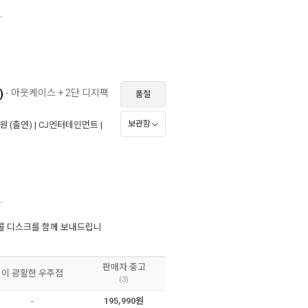
.
)
- 아웃케이스 + 2단 디지팩
품절
보관함
원
(출연) |
CJ엔터테인먼트
|
.
콜 디스크를 함께 보내드립니
판매자 중고
이 광활한 우주점
(3)
-
195,990원