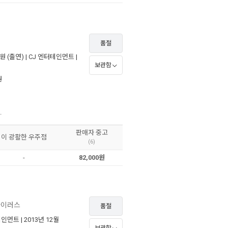
품절
원
(출연) |
CJ 엔터테인먼트
|
보관함
원
.
판매자 중고
이 광활한 우주점
(6)
-
82,000원
바이러스
품절
테인먼트
| 2013년 12월