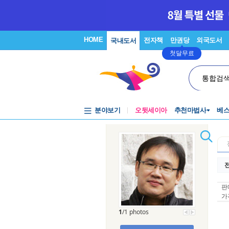
HOME
전자책
만권당
외국도서
국내도서
첫달무료
통합검
분야보기
오뒷세이아
추천마법사
베
전
판
가
1
/1 photos