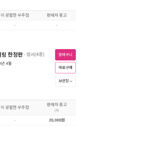
이 광활한 우주점
판매자 중고
-
-
넘버링 한정판
- 엽서(4종)
장바구니
23년 4월
바로구매
보관함
판매자 중고
이 광활한 우주점
(4)
-
20,000원