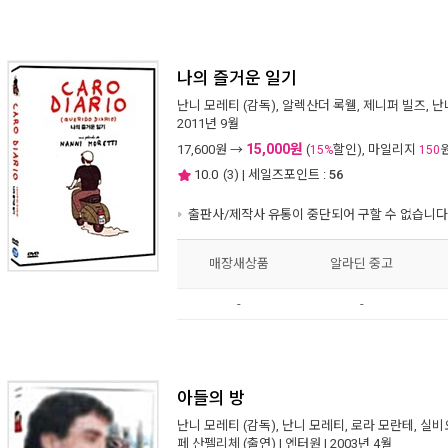
나의 즐거운 일기
난니 모레티
(감독),
알렉산더 록웰
,
제니퍼 빌즈
,
난
2011년 9월
15,000원
17,600
원 →
(
할인), 마일리지
15%
150
10.0
(
3
) | 세일즈포인트 :
56
출판사/제작사 유통이 중단되어 구할 수 없습니다
매장새상품
알라딘 중고
-
-
아들의 방
난니 모레티
(감독),
난니 모레티
,
로라 모란테
,
실비
페 산펠리체
(출연) |
엔터원
| 2003년 4월