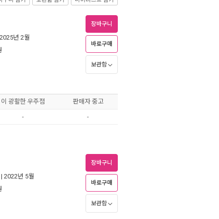
장바구니
 2025년 2월
바로구매
원
보관함
이 광활한 우주점
판매자 중고
-
-
장바구니
| 2022년 5월
바로구매
원
보관함