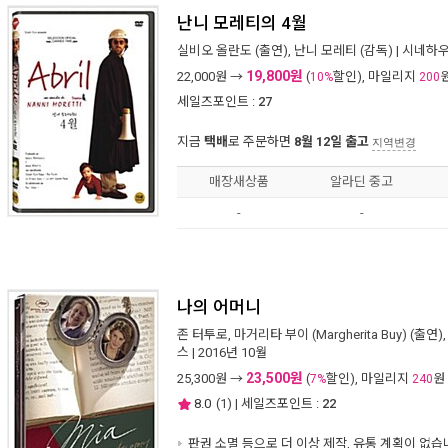
난니 모레티의 4월
실비오 올란도
(출연),
난니 모레티
(감독) |
시네하
19,800원
22,000
원 →
(
할인), 마일리지
10%
200
세일즈포인트 :
27
지금
택배
로 주문하면
8월 12일 출고
지역변경
매장새상품
알라딘 중고
-
-
나의 어머니
존 터투로
,
마거리타 부이 (Margherita Buy)
(출연)
스
| 2016년 10월
23,500원
25,300
원 →
(
할인), 마일리지
원
7%
240
8.0
(
1
) | 세일즈포인트 :
22
판권 소멸 등으로 더 이상 제작, 유통 계획이 없습