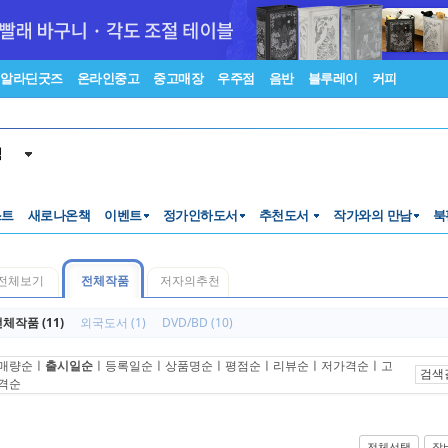
알라딘굿즈
온라인중고
중고매장
우주점
음반
블루레이
커피
색
스트
새로나온책
이벤트
정가인하도서
추천도서
작가와의 만남
북
전체보기
전체작품
저자의추천
체작품 (11)
외국도서 (1)
DVD/BD (10)
매량순
ㅣ
출시일순
ㅣ
등록일순
ㅣ
상품명순
ㅣ
평점순
ㅣ
리뷰순
ㅣ
저가격순
ㅣ
고
검색
격순
전체선택
장