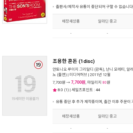
출판사/제작사 유통이 중단되어 구할 수 없습니다
매장새상품
알라딘 중고
-
-
조용한 혼돈 (1disc)
안토니오 루이지 그리말디
(감독),
난니 모레티
,
알레
노
(출연) |
미디어허브
| 2011년 12월
7,700원
7,700
원 →
, 마일리지
원
80
8.0
(
1
) | 세일즈포인트 :
44
유통 중단 후 추가 제작중이며, 출간 이후 주문이
매장새상품
알라딘 중고
-
-