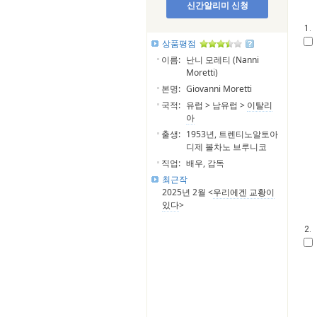
신간알리미 신청
1.
상품평점
이름:
난니 모레티 (Nanni
Moretti)
본명:
Giovanni Moretti
국적:
유럽 > 남유럽 >
이탈리
아
출생:
1953년, 트렌티노알토아
디제 볼차노 브루니코
직업:
배우, 감독
최근작
2025년 2월 <
우리에겐 교황이
있다
>
2.