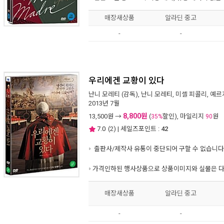
매장새상품
알라딘 중고
-
-
우리에겐 교황이 있다
난니 모레티
(감독),
난니 모레티
,
미셸 피콜리
,
예르
2013년 7월
8,800원
13,500
원 →
(
할인), 마일리지
원
35%
90
7.0
(
2
) | 세일즈포인트 :
42
출판사/제작사 유통이 중단되어 구할 수 없습니다
가격인하된 행사상품으로 상품이미지와 실물은 다
매장새상품
알라딘 중고
-
-