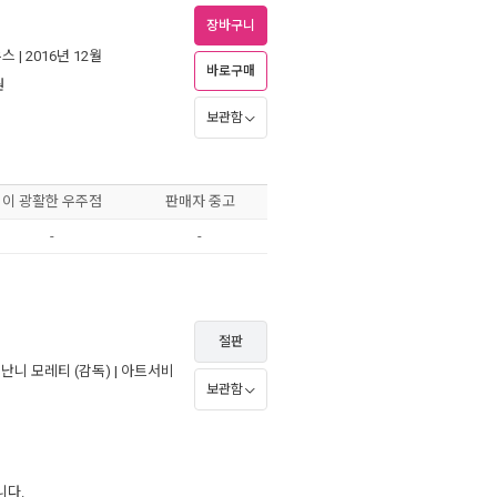
장바구니
우스
| 2016년 12월
바로구매
원
보관함
이 광활한 우주점
판매자 중고
-
-
절판
,
난니 모레티
(감독) |
아트서비
보관함
니다.