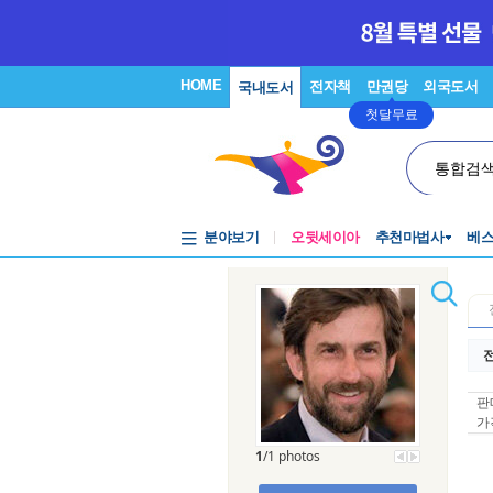
HOME
전자책
만권당
외국도서
국내도서
첫달무료
통합검
분야보기
오뒷세이아
추천마법사
베
전
판
가
1
/1 photos