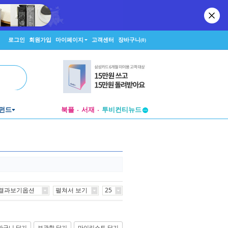
로그인
회원가입
마이페이지
고객센터
장바구니
(0)
펀드
북플
서재
투비컨티뉴드
창작플랫폼
투비컨티뉴드
결과보기옵션
펼쳐서 보기
25
바구니 담기
보관함 담기
마이리스트 담기