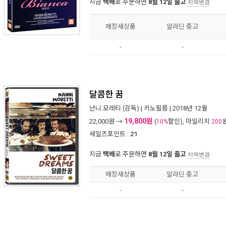
지금
택배
로 주문하면
8월 12일 출고
지역변경
매장새상품
알라딘 중고
-
-
달콤한 꿈
난니 모레티
(감독) |
키노필름
| 2018년 12월
19,800원
22,000
원 →
(
할인), 마일리지
10%
200
세일즈포인트 :
21
지금
택배
로 주문하면
8월 12일 출고
지역변경
매장새상품
알라딘 중고
-
-