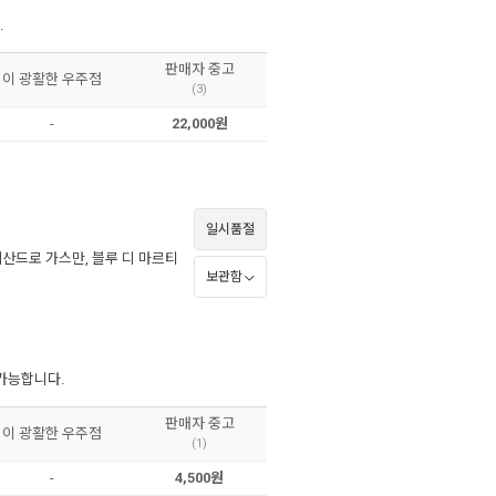
.
판매자 중고
이 광활한 우주점
(3)
-
22,000원
일시품절
산드로 가스만
,
블루 디 마르티
보관함
 가능합니다.
판매자 중고
이 광활한 우주점
(1)
-
4,500원