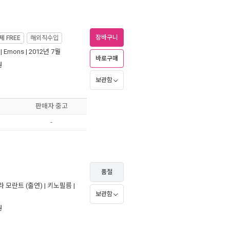
장바구니
제
FREE
해외직수입
|
Emons
| 2012년 7월
바로구매
원
보관함
판매자 중고
-
품절
라 모란트
(출연) |
키노필름
|
보관함
원