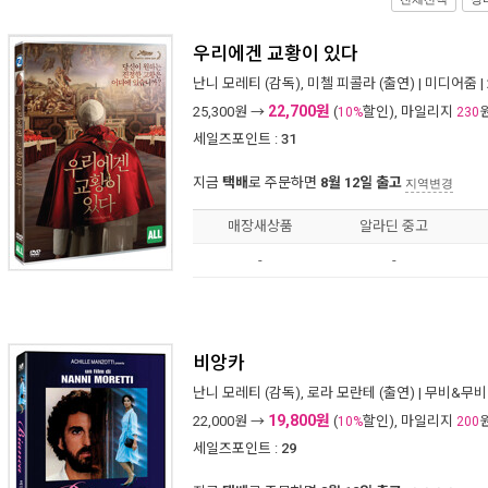
우리에겐 교황이 있다
난니 모레티
(감독),
미첼 피콜라
(출연) |
미디어줌
|
22,700원
25,300
원 →
(
할인), 마일리지
10%
230
세일즈포인트 :
31
지금
택배
로 주문하면
8월 12일 출고
지역변경
매장새상품
알라딘 중고
-
-
비앙카
난니 모레티
(감독),
로라 모란테
(출연) |
무비&무비
19,800원
22,000
원 →
(
할인), 마일리지
10%
200
세일즈포인트 :
29