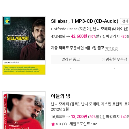
Sillabari, 1 MP3-CD (CD-Audio)
정가
Goffredo Parise
(지은이),
난니 모레티
(내레이션) 
42,600원
47,340
원 →
(
할인), 마일리지
10%
430
지금
택배
로 주문하면
9월 7일 출고
지역변경
알라딘 중고
이 광활한 우주점
-
-
아들의 방
난니 모레티
(감독),
난니 모레티
,
자스민 트린카
,
로
2012년 2월
13,200원
16,500
원 →
(
할인), 마일리지
20%
140
6.0
(
1
) | 세일즈포인트 :
82