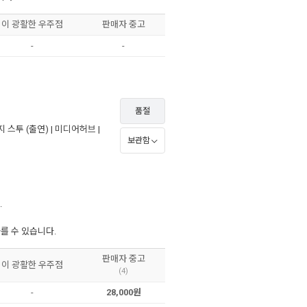
이 광활한 우주점
판매자 중고
-
-
품절
지 스투
(출연) |
미디어허브
|
보관함
.
를 수 있습니다.
판매자 중고
이 광활한 우주점
(4)
-
28,000원