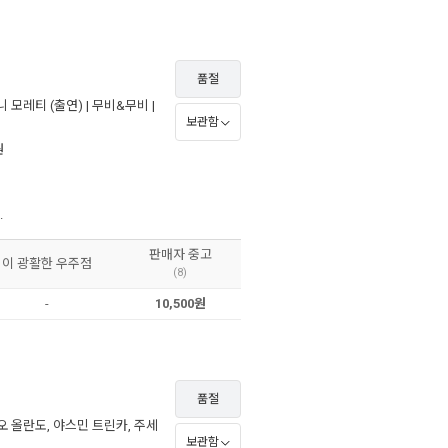
품절
니 모레티
(출연) |
무비&무비
|
보관함
원
.
판매자 중고
이 광활한 우주점
(8)
-
10,500원
품절
오 올란도
,
야스민 트린카
,
주세
보관함