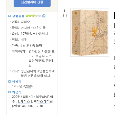
신간알리미 신청
1.
상품평점
이름:
김혜수
국적:
아시아 >
대한민국
출생:
1970년, 부산광역시
직업:
배우
가족:
3남 2녀 중 둘째
취미/특기:
영화감상,사진집 모
으기,수영,테니스,
볼링/태권도 공인3
단
기타:
성균관대학교언론정보대
학원 언론홍보학 석사
데뷔작
1986년 <
깜보
>
최근작
2026년 8월 <
[4K 블루레이] 밀
수 : 킵케이스 컬렉터스 에디션
(2disc: 4K UHD + 2D)
>