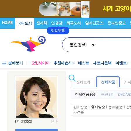
HOME
전자책
만권당
외국도서
알라딘굿즈
온라인중고
국내도서
첫달무료
통합검색
분야보기
오뒷세이아
추천마법사
베스트
새로나온책
이벤트
전체보기
전체작품
저
전체작품 (66)
음반 (1)
DVD/BD
판매량순
ㅣ
출시일순
ㅣ
등록일순
ㅣ
상
가격순
1
/1 photos