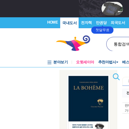
HOME
전자책
만권당
외국도서
국내도서
첫달무료
통합검
분야보기
오뒷세이아
추천마법사
베
전
판
가