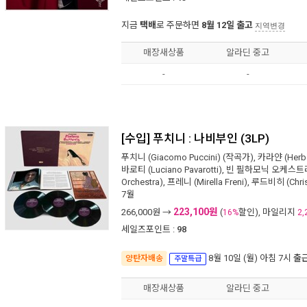
지금
택배
로 주문하면
8월 12일 출고
지역변경
매장새상품
알라딘 중고
-
-
[수입] 푸치니 : 나비부인 (3LP)
푸치니 (Giacomo Puccini)
(작곡가),
카라얀 (Herber
바로티 (Luciano Pavarotti)
,
빈 필하모닉 오케스트라 (V
Orchestra)
,
프레니 (Mirella Freni)
,
루드비히 (Chris
7월
223,100원
266,000
원 →
(
할인), 마일리지
16%
2,
세일즈포인트 :
98
8월 10일 (월) 아침 7시
출
양탄자배송
주말특급
매장새상품
알라딘 중고