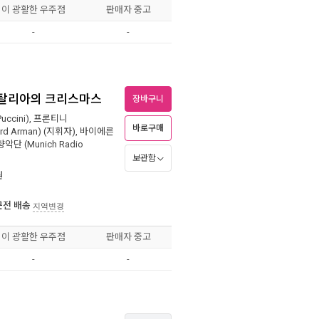
이 광활한 우주점
판매자 중고
-
-
 이탈리아의 크리스마스
장바구니
ccini)
,
프론티니
바로구매
rd Arman)
(지휘자),
바이에른
단 (Munich Radio
보관함
원
근전 배송
지역변경
이 광활한 우주점
판매자 중고
-
-