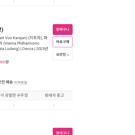
-
-
판)
장바구니
t Von Karajan)
(지휘자),
파
바로구매
ienna Philharmonic
ta Ludwig)
|
Decca
| 2025년
보관함
원
860
근전 배송
지역변경
이 광활한 우주점
판매자 중고
-
-
장바구니