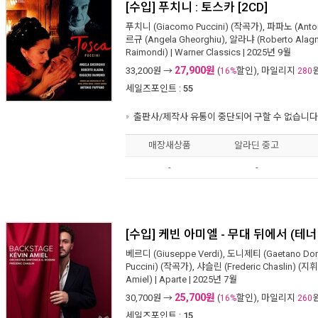
[수입] 푸치니 : 토스카 [2CD]
푸치니 (Giacomo Puccini)
(작곡가),
파파노 (Anton
르규 (Angela Gheorghiu)
,
알라냐 (Roberto Alag
Raimondi)
|
Warner Classics
| 2025년 9월
27,900원
33,200
원 →
(
할인), 마일리지
16%
280
세일즈포인트 :
55
출판사/제작사 유통이 중단되어 구할 수 없습니다
매장새상품
알라딘 중고
-
-
[수입] 케빈 아미엘 - 무대 뒤에서 (테
베르디 (Giuseppe Verdi)
,
도니제티 (Gaetano Doni
Puccini)
(작곡가),
샤슬린 (Frederic Chaslin)
(지휘
Amiel)
|
Aparte
| 2025년 7월
25,700원
30,700
원 →
(
할인), 마일리지
16%
260
세일즈포인트 :
15