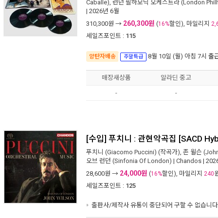
Caballe)
,
런던 필하모닉 오케스트라 (London Philhar
| 2026년 6월
260,300원
310,300
원 →
(
할인), 마일리지
16%
2,
세일즈포인트 :
115
8월 10일 (월) 아침 7시
출
양탄자배송
주말특급
매장새상품
알라딘 중고
-
-
[수입] 푸치니 : 관현악곡집 [SACD Hybr
푸치니 (Giacomo Puccini)
(작곡가),
존 윌슨 (John
오브 런던 (Sinfonia Of London)
|
Chandos
| 20
24,000원
28,600
원 →
(
할인), 마일리지
16%
240
세일즈포인트 :
125
출판사/제작사 유통이 중단되어 구할 수 없습니다