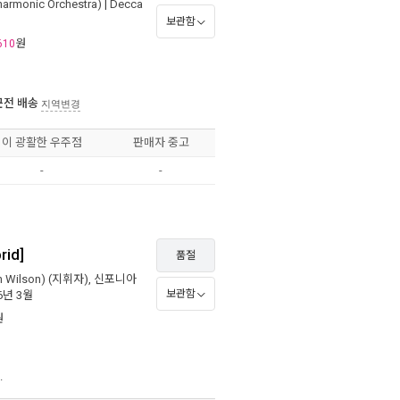
monic Orchestra)
|
Decca
보관함
원
610
근전 배송
지역변경
이 광활한 우주점
판매자 중고
-
-
id]
품절
 Wilson)
(지휘자),
신포니아
보관함
26년 3월
원
.