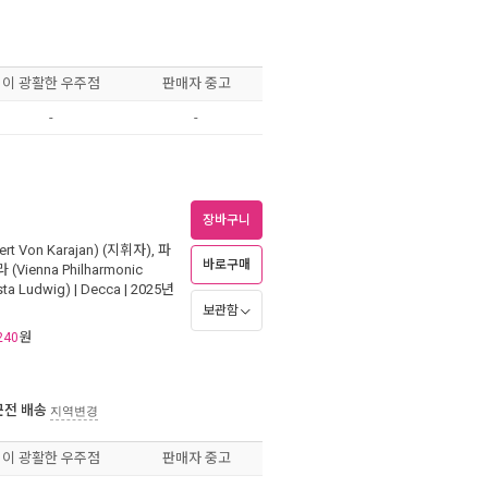
이 광활한 우주점
판매자 중고
-
-
장바구니
t Von Karajan)
(지휘자),
파
바로구매
ienna Philharmonic
ta Ludwig)
|
Decca
| 2025년
보관함
원
240
근전 배송
지역변경
이 광활한 우주점
판매자 중고