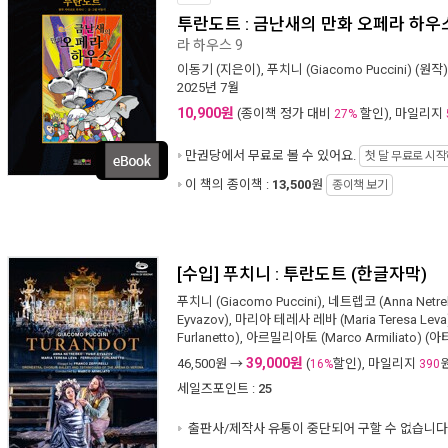
투란도트 : 금난새의 만화 오페라 하우스
라 하우스 9
이동기
(지은이),
푸치니 (Giacomo Puccini)
(원작)
2025년 7월
10,900원
(종이책 정가 대비
할인), 마일리지
27%
만권당에서
무료로 볼 수 있어요.
첫 달 무료로 시
이 책의 종이책 :
13,500
원
종이책 보기
[수입] 푸치니 : 투란도트 (한글자막)
푸치니 (Giacomo Puccini)
,
네트렙코 (Anna Netre
Eyvazov)
,
마리아 테레사 레바 (Maria Teresa Leva
Furlanetto)
,
아르밀리아토 (Marco Armiliato)
(아티
39,000원
46,500
원 →
(
할인), 마일리지
16%
390
세일즈포인트 :
25
출판사/제작사 유통이 중단되어 구할 수 없습니다