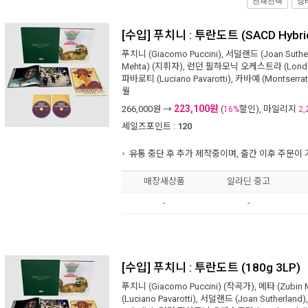
전체선택
장
[수입] 푸치니 : 투란도트 (SACD Hybri
푸치니 (Giacomo Puccini)
,
서덜랜드 (Joan Suther
Mehta)
(지휘자),
런던 필하모닉 오케스트라 (London P
파바로티 (Luciano Pavarotti)
,
카바예 (Montserrat 
월
223,100원
266,000
원 →
(
할인), 마일리지
16%
2,
세일즈포인트 :
120
유통 중단 후 추가 제작중이며, 출간 이후 주문이
매장새상품
알라딘 중고
-
-
[수입] 푸치니 : 투란도트 (180g 3LP)
푸치니 (Giacomo Puccini)
(작곡가),
메타 (Zubin 
(Luciano Pavarotti)
,
서덜랜드 (Joan Sutherland)