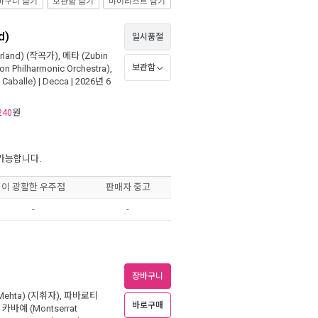
바구니 담기
보관함 담기
마이리스트 담기
d)
일시품절
land)
(작곡가),
메타 (Zubin
보관함
hilharmonic Orchestra)
,
Caballe)
|
Decca
| 2026년 6
원
240
 가능합니다.
이 광활한 우주점
판매자 중고
-
-
장바구니
Mehta)
(지휘자),
파바로티
바로구매
,
카바예 (Montserrat