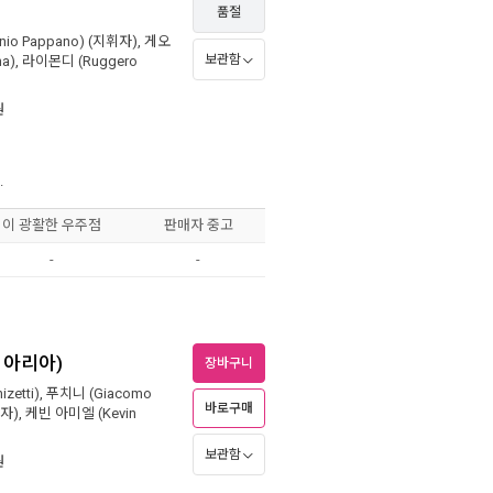
품절
io Pappano)
(지휘자),
게오
보관함
na)
,
라이몬디 (Ruggero
원
.
이 광활한 우주점
판매자 중고
-
-
너 아리아)
장바구니
zetti)
,
푸치니 (Giacomo
바로구매
자),
케빈 아미엘 (Kevin
보관함
원