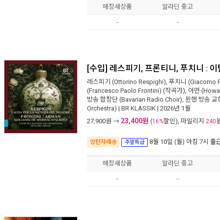
매장새상품
알라딘 중고
-
-
[수입] 레스피기, 프론티니, 푸치니 :
레스피기 (Ottorino Respighi)
,
푸치니 (Giacomo Pu
(Francesco Paolo Frontini)
(작곡가),
아먼 (Howa
방송 합창단 (Bavarian Radio Choir)
,
뮌헨 방송 교향악
Orchestra)
|
BR KLASSIK
| 2026년 1월
23,400원
27,900
원 →
(
할인), 마일리지
16%
240
8월 10일 (월) 아침 7시
출
양탄자배송
주말특급
매장새상품
알라딘 중고
-
-