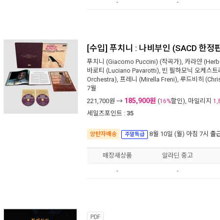
-
-
[수입] 푸치니 : 나비부인 (SACD 한정
푸치니 (Giacomo Puccini)
(작곡가),
카라얀 (Herber
바로티 (Luciano Pavarotti)
,
빈 필하모닉 오케스트라 (V
Orchestra)
,
프레니 (Mirella Freni)
,
루드비히 (Chris
7월
185,900원
221,700
원 →
(
할인), 마일리지
16%
1,
세일즈포인트 :
35
8월 10일 (월) 아침 7시
출
양탄자배송
주말특급
매장새상품
알라딘 중고
-
-
PDF