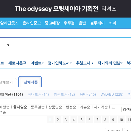
알라딘굿즈
온라인중고
중고매장
우주점
음반
블루레이
커피
색
스트
새로나온책
이벤트
정가인하도서
추천도서
작가와의 만남
북
전체보기
전체작품
체작품 (1101)
국내도서 (14)
외국도서 (12)
음반 (846)
DVD/BD (228)
전
매량순
ㅣ
출시일순
ㅣ
등록일순
ㅣ
상품명순
ㅣ
평점순
ㅣ
리뷰순
ㅣ
저가격순
ㅣ
고
검색
격순
1
2
3
4
5
6
7
8
9
10
1