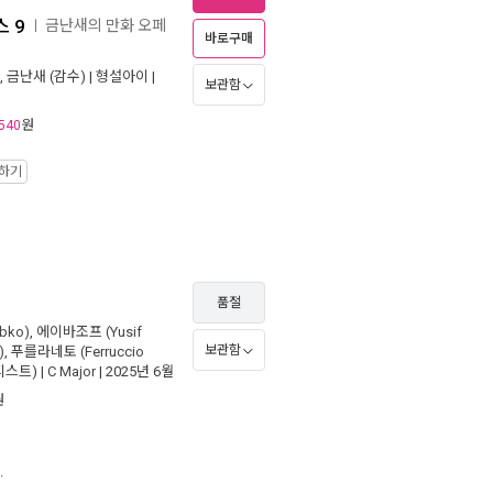
 9
금난새의 만화 오페
ㅣ
바로구매
,
금난새
(감수) |
형설아이
|
보관함
원
540
작하기
품절
bko)
,
에이바조프 (Yusif
보관함
)
,
푸를라네토 (Ferruccio
스트) |
C Major
| 2025년 6월
원
.