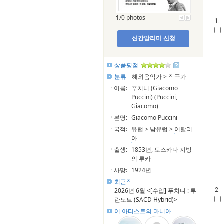
1
/0 photos
1.
신간알리미 신청
상품평점
분류
해외음악가 >
작곡가
이름:
푸치니 (Giacomo
Puccini) (Puccini,
Giacomo)
본명:
Giacomo Puccini
국적:
유럽 > 남유럽 >
이탈리
아
출생:
1853년, 토스카나 지방
의 루카
사망:
1924년
최근작
2026년 6월 <
[수입] 푸치니 : 투
2.
란도트 (SACD Hybrid)
>
이 아티스트의 마니아