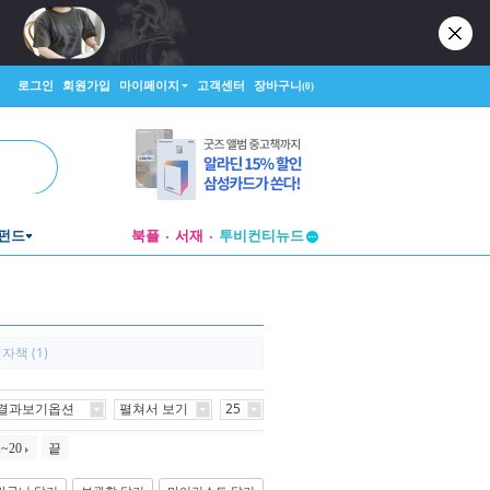
로그인
회원가입
마이페이지
고객센터
장바구니
(0)
투비컨티뉴드
펀드
북플
서재
창작플랫폼
투비컨티뉴드
자책 (1)
결과보기옵션
펼쳐서 보기
25
1~20
끝