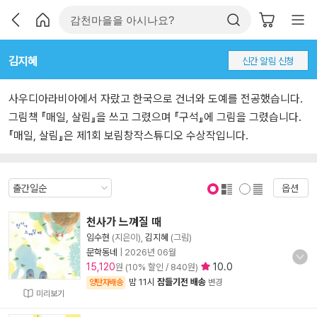
김지혜
신간 알림 신청
사우디아라비아에서 자랐고 한국으로 건너와 도예를 전공했습니다.
그림책 『매일, 살림』을 쓰고 그렸으며 『구석』에 그림을 그렸습니다.
『매일, 살림』은 제1회 보림창작스튜디오 수상작입니다.
옵션
표지 보기
표지 안보기
천사가 느껴질 때
임수현
(지은이),
김지혜
(그림)
문학동네
|
2026년 06월
15,120
10.0
원 (10% 할인 / 840원)
밤 11시
잠들기전 배송
양탄자배송
변경
미리보기