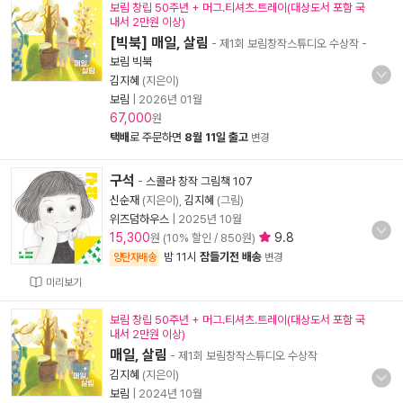
보림 창립 50주년 + 머그.티셔츠.트레이(대상도서 포함 국
내서 2만원 이상)
[빅북] 매일, 살림
- 제1회 보림창작스튜디오 수상작
-
보림 빅북
김지혜
(지은이)
보림
|
2026년 01월
67,000
원
택배
로 주문하면
8월 11일 출고
변경
구석
-
스콜라 창작 그림책 107
신순재
(지은이),
김지혜
(그림)
위즈덤하우스
|
2025년 10월
15,300
9.8
원 (10% 할인 / 850원)
밤 11시
잠들기전 배송
양탄자배송
변경
미리보기
보림 창립 50주년 + 머그.티셔츠.트레이(대상도서 포함 국
내서 2만원 이상)
매일, 살림
- 제1회 보림창작스튜디오 수상작
김지혜
(지은이)
보림
|
2024년 10월