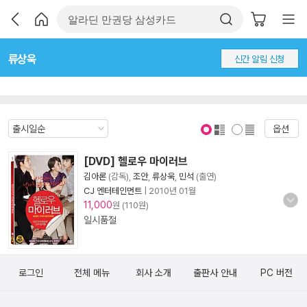
류상욱
신간 알림 신청
옵션
표지 보기
표지 안보기
[DVD] 헬로우 마이러브
김아론
(감독),
조안
,
류상욱
,
민석
(출연)
CJ 엔터테인먼트
|
2010년 01월
11,000
원 (110원)
일시품절
로그인
전체 메뉴
회사 소개
출판사 안내
PC 버전