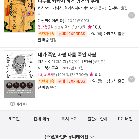
나루토 카카시 비전 빙천의 우레
키시모토 마사시
,
히가시야마 아키라
(지은이),
한나리
(옮긴
이)
대원씨아이(만화)
|
2021년 09월
6,750
10.0
원 (10% 할인 / 370원)
내일 (월) 아침 7시
출근
양탄자배송
썬데이 EXPRESS
전 배송
변경
내가 죽인 사람 나를 죽인 사람
히가시야마 아키라
(지은이),
민경욱
(옮긴이)
해피북스투유
|
2019년 08월
13,500
9.6
원 (10% 할인 / 750원)
내일 (월) 아침 7시
출근
양탄자배송
썬데이 EXPRESS
전 배송
변경
미리보기
로그인
전체 메뉴
회사 소개
출판사 안내
PC 버전
(주)알라딘커뮤니케이션