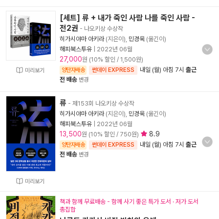
[세트] 류 + 내가 죽인 사람 나를 죽인 사람 -
전2권
- 나오키상 수상작
히가시야마 아키라
(지은이),
민경욱
(옮긴이)
해피북스투유
|
2022년 06월
27,000
원 (10% 할인 / 1,500원)
내일 (월) 아침 7시
출근
양탄자배송
썬데이 EXPRESS
미리보기
전 배송
변경
류
- 제153회 나오키상 수상작
히가시야마 아키라
(지은이),
민경욱
(옮긴이)
해피북스투유
|
2022년 06월
13,500
8.9
원 (10% 할인 / 750원)
내일 (월) 아침 7시
출근
양탄자배송
썬데이 EXPRESS
전 배송
변경
미리보기
책과 함께 무료배송 - 함께 사기 좋은 특가 도서 · 저가 도서
총집합