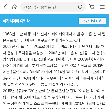
히가시야마 아키라
신간 알림 신청
1968년 대만 태생. 다섯 살까지 타이베이에서 지낸 후 아홉 살 때 일
본으로 왔다. 그때부터 후쿠오카현에 거주하고 있다.
2002년 〈터드 온 더 런〉으로 제1회 ‘이 미스터리가 대단하다! 대상’에
서 은상과 독자상을 수상했고, 2003년 〈터드 온 더 런〉을 고쳐 쓴 《도
망작법TURD ON THE RUN》으로 데뷔했다. 이후 2009년 《길가路
傍》가 제11회 ‘오야부 하루히코상’을 수상한 것을 시작으로, 2013년
에는 《블랙라이더BlackRider》가 2014년 ‘이 미스터리가 대단하다!’
3위와 제5회 ‘AXN 미스터리 싸우는 베스트 텐’ 1위를 동시에 차지하
며 일본 전역에 자신의 이름을 확실히 각인시켰다.
2015년, 《류》로 “20년 만에 한 번 나올만한 걸작.”이라는 최고의 호
평과 함께 제153회 ‘나오키상’을 수상하며 ‘지금 일본에서 가장 세계
에 근접한 작가’임을 스스로 입증했다. 이 밖에, 2016년 《죄의 끝》으