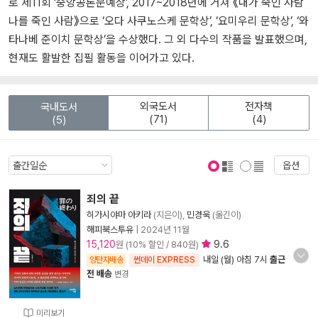
로 제11회 ‘중앙공론문예상’, 2017~2018년에 거쳐 《내가 죽인 사람
나를 죽인 사람》으로 ‘오다 사쿠노스케 문학상’, ‘요미우리 문학상’, ‘와
타나베 준이치 문학상’을 수상했다. 그 외 다수의 작품을 발표했으며,
현재도 활발한 집필 활동을 이어가고 있다.
외국도서
전자책
국내도서
(71)
(4)
(5)
옵션
표지 보기
표지 안보기
죄의 끝
히가시야마 아키라
(지은이),
민경욱
(옮긴이)
해피북스투유
|
2024년 11월
15,120
9.6
원 (10% 할인 / 840원)
내일 (월) 아침 7시
출근
양탄자배송
썬데이 EXPRESS
전 배송
변경
미리보기