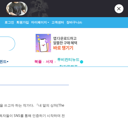
로그인
회원가입
마이페이지
고객센터
장바구니
(0)
투비컨티뉴드
펀드
북플
서재
창작플랫폼
투비컨티뉴드
 쓰고자 하는 작가다. 『내 말의 상처(The
독자들이 SNS를 통해 인증하기 시작하며 전