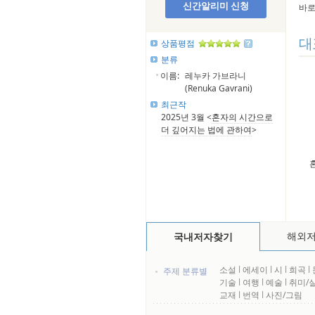
신간알리미 신청
바로
대
상품평점
분류
이름:
레누카 가브라니
(Renuka Gavrani)
최근작
2025년 3월 <
혼자의 시간으로
더 깊어지는 법에 관하여
>
해외
국내저자찾기
소설
l
에세이
l
시
l
희곡
l
주제 분류별
기술
l
여행
l
예술
l
취미/
교재
l
번역
l
사진/그림