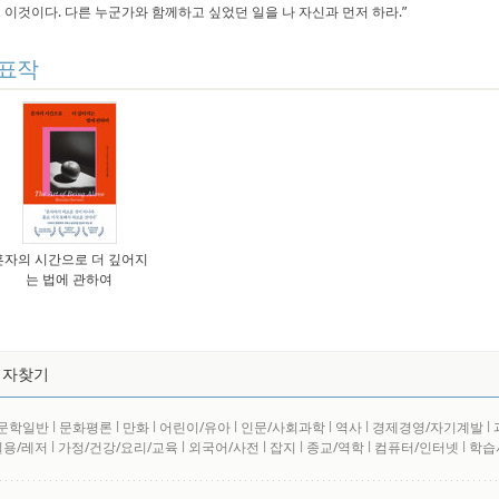
 이것이다. 다른 누군가와 함께하고 싶었던 일을 나 자신과 먼저 하라.”
표작
혼자의 시간으로 더 깊어지
는 법에 관하여
저자찾기
문학일반
l
문화평론
l
만화
l
어린이/유아
l
인문/사회과학
l
역사
l
경제경영/자기계발
l
실용/레저
l
가정/건강/요리/교육
l
외국어/사전
l
잡지
l
종교/역학
l
컴퓨터/인터넷
l
학습