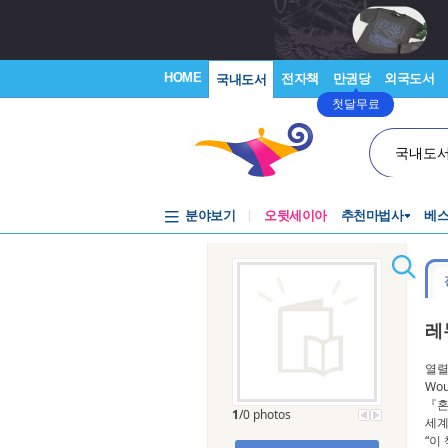
HOME
전자책
만권당
외국도서
국내도서
첫달무료
국내도
분야보기
오뒷세이아
추천마법사
베
레
열렬
Wou
『혼
1
/0 photos
세계
“이