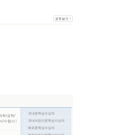
모두보기
국내문학상수상자
과학/공학/
국내어린이문학상수상자
서/수험서
l
해외문학상수상자
해외어린이문학상수상자