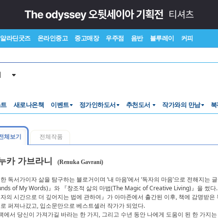
알라딘굿즈
온라인중고
중고매장
우주점
음반
블루레이
커피
서
스트
새로나온책
이벤트
정가인하도서
추천도서
작가와의 만남
북
전체보기
전체작품
누카 가브라니
(Renuka Gavrani)
한 독서가이자 삶을 탐구하는 블로거이며 ‘내 마음’에서 ‘독자의 마음’으로 전해지는 글을
nds of My Words)』와 『창조적 삶의 마법(The Magic of Creative Living)』을 썼다.
자의 시간으로 더 깊어지는 법에 관하여』가 아마존에서 출간된 이후, 책에 감명받은 
로 퍼져나갔고, 입소문만으로 베스트셀러 작가가 되었다.
 책에서 당신이 가져가길 바라는 한 가지, 그리고 수년 동안 나에게 도움이 된 한 가지는