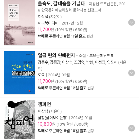
을숙도, 갈대숲을 거닐다
- 이상섭 르포산문집, 201
8 한국문화예술위원회 문학나눔 선정도서
이상섭
(지은이)
해피북미디어
|
2017년 12월
11,700
원 (10% 할인 / 650원)
택배
로 주문하면
8월 11일 출고
변경
일곱 편의 연애편지
- 소설
-
도요문학무크 5
강동수
,
김종광
,
이상섭
,
조명숙
,
박향
,
이정임
,
양진채
(지은
이)
도요
|
2014년 02월
11,700
원 (10% 할인 / 650원)
택배
로 주문하면
8월 12일 출고
변경
챔피언
이상섭
(지은이)
삶창(삶이보이는창)
|
2014년 01월
10,800
원 (10% 할인 / 600원)
택배
로 주문하면
8월 10일 출고
변경