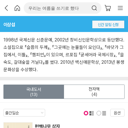
이상섭
신간 알림 신청
1998년 국제신문 신춘문예, 2002년 창비신인문학상으로 등단했다.
소설집으로 『슬픔의 두께』, 『그곳에는 눈물들이 모인다』, 『바닷가 그
집에서, 이틀』, 『챔피언』이 있으며, 르포집 『굳세어라 국제시장』, 『을
숙도, 갈대숲을 거닐다』를 썼다. 2010년 백신애문학상, 2013년 봉생
문화상을 수상했다.
전자책
국내도서
(4)
(13)
옵션
표지 보기
표지 안보기
편백나무 상자