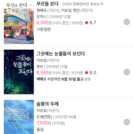
부산을 쓴다
- 2009 원북원부산 후보도서
정태규
(지은이),
이상섭
,
정인
(엮은이)
산지니
|
2008년 12월
9,000
8.7
원 (10% 할인 / 500원)
구판절판
그곳에는 눈물들이 모인다
이상섭
(지은이)
창비
|
2006년 12월
8,550
8.0
원 (10% 할인 / 470원)
택배
로 주문하면
8월 10일 출고
변경
슬픔의 두께
이상섭
(지은이)
신생(전망)
|
2001년 04월
7,500
원 (370원)
품절