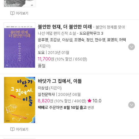
미리보기
불안한 현재, 더 불안한 미래
- 불안의 정체를 찾아
나선 여덟 편의 신작 소설
-
도요문학무크 3
윤후명
,
조갑상
,
이상섭
,
조명숙
,
정인
,
한수영
,
표명희
,
허택
(지은이)
도요
|
2013년 01월
11,700
원 (10% 할인 / 650원)
품절
바닷가 그 집에서, 이틀
이상섭
(지은이)
실천문학사
|
2009년 06월
8,820
10.0
원 (10% 할인 / 490원)
택배
로 주문하면
8월 10일 출고
변경
미리보기