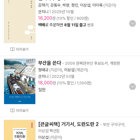
김하기
,
강동수
,
박향
,
정인
,
이상섭
,
이미욱
(지은이)
산지니
|
2025년 10월
16,200
원 (10% 할인 / 900원)
택배
로 주문하면
8월 11일 출고
변경
미리보기
부산을 쓴다
- 2009 원북원부산 후보도서, 개정판
정태규
(지은이),
이상섭
(엮은이)
산지니
|
2022년 03월
18,000
원 (10% 할인 / 1,000원)
절판
미리보기
[큰글씨책] 거기서, 도란도란 2
- 부산 구석구석,
이상섭 팩션집
이상섭
(지은이)