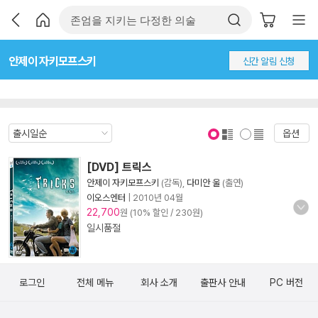
안제이 자키모프스키
신간 알림 신청
옵션
표지 보기
표지 안보기
[DVD] 트릭스
안제이 자키모프스키
(감독),
다미안 울
(출연)
이오스엔터
|
2010년 04월
22,700
원 (10% 할인 / 230원)
일시품절
로그인
전체 메뉴
회사 소개
출판사 안내
PC 버전