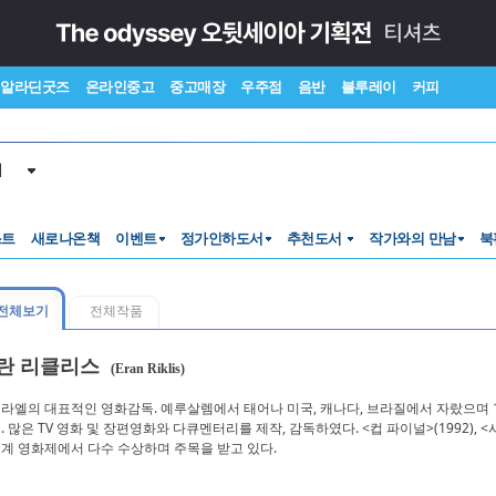
알라딘굿즈
온라인중고
중고매장
우주점
음반
블루레이
커피
서
스트
새로나온책
이벤트
정가인하도서
추천도서
작가와의 만남
북
전체보기
전체작품
란 리클리스
(Eran Riklis)
라엘의 대표적인 영화감독. 예루살렘에서 태어나 미국, 캐나다, 브라질에서 자랐으며 1982년 영
. 많은 TV 영화 및 장편영화와 다큐멘터리를 제작, 감독하였다. <컵 파이널>(1992), <시리
계 영화제에서 다수 수상하며 주목을 받고 있다.