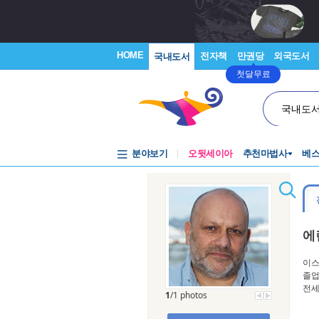
HOME
전자책
만권당
외국도서
국내도서
첫달무료
국내도
분야보기
오뒷세이아
추천마법사
베
에
이스
졸업
전세
1
/1 photos