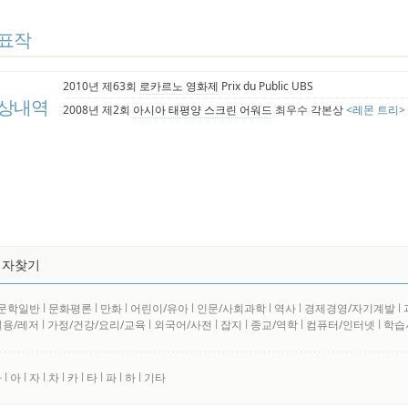
표작
2010년 제63회
로카르노 영화제
Prix du Public UBS
상내역
2008년 제2회
아시아 태평양 스크린 어워드
최우수 각본상
<레몬 트리>
저자찾기
문학일반
l
문화평론
l
만화
l
어린이/유아
l
인문/사회과학
l
역사
l
경제경영/자기계발
l
실용/레저
l
가정/건강/요리/교육
l
외국어/사전
l
잡지
l
종교/역학
l
컴퓨터/인터넷
l
학습
사
l
아
l
자
l
차
l
카
l
타
l
파
l
하
l
기타