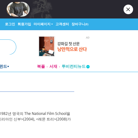
로그인
회원가입
마이페이지
고객센터
장바구니
(0)
펀드
북플
서재
투비컨티뉴드
창작플랫폼
투비컨티뉴드
국의 The National Film School을
아인 신부>(2004), <레몬 트리>(2008)가