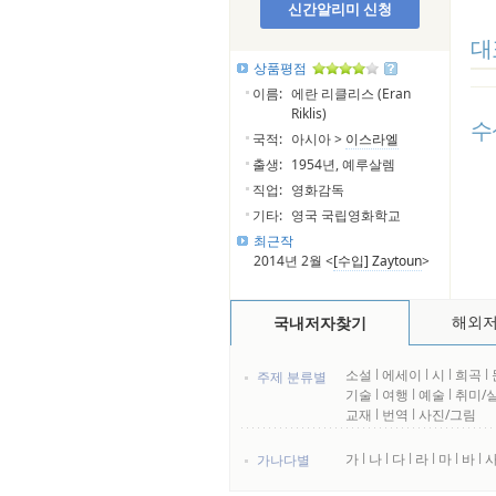
신간알리미 신청
대
상품평점
이름:
에란 리클리스 (Eran
Riklis)
수
국적:
아시아 >
이스라엘
출생:
1954년, 예루살렘
직업:
영화감독
기타:
영국 국립영화학교
최근작
2014년 2월 <
[수입] Zaytoun
>
해외
국내저자찾기
소설
l
에세이
l
시
l
희곡
l
주제 분류별
기술
l
여행
l
예술
l
취미/
교재
l
번역
l
사진/그림
가
l
나
l
다
l
라
l
마
l
바
l
가나다별