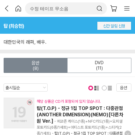
탑 (최승현)
신간 알림 신청
대한민국의 래퍼, 배우.
DVD
음반
(11)
(8)
옵션
표지 보기
표지 안보기
해당 상품은 CD가 포함되어 있지 않습니다.
탑(T.O.P) - 정규 1집 TOP SPOT : 다중관점
(ANOTHER DIMENSION)(NEMO)[다른차
원 Ver.]
- 에코존 케이스(1종)+NFC카드(1종)+오피셜
포토카드(6종/1세트)+아티스트 포토카드(1종)+스티커(2
종/1세트)
-
탑(T.O.P) - 정규 1집 TOP SPOT : 다중관점