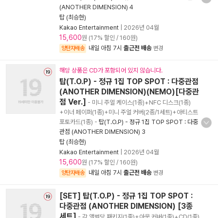
(ANOTHER DIMENSION) 4
탑 (최승현)
Kakao Entertainment
|
2026년 04월
15,600
원 (17% 할인 / 160원)
내일 아침 7시
출근전 배송
양탄자배송
변경
해당 상품은 CD가 포함되어 있지 않습니다.
탑(T.O.P) - 정규 1집 TOP SPOT : 다중관점
(ANOTHER DIMENSION)(NEMO)[다중관
점 Ver.]
- 미니 주얼 케이스(1종)+NFC 디스크(1종)
+이너 페이퍼(1종)+미니 주얼 커버(2종/1세트)+아티스트
포토카드(1종)
-
탑(T.O.P) - 정규 1집 TOP SPOT : 다중
관점 (ANOTHER DIMENSION) 3
탑 (최승현)
Kakao Entertainment
|
2026년 04월
15,600
원 (17% 할인 / 160원)
내일 아침 7시
출근전 배송
양탄자배송
변경
[SET] 탑(T.O.P) - 정규 1집 TOP SPOT :
다중관점 (ANOTHER DIMENSION) [3종
세트]
- 각 앨범당 패키지(1종)+아웃 커버(1종)+CD(1종)