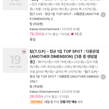
+접지 리플렛(3종)+아트 프린트(4종)+크레딧 페이퍼(1
종)+퍼플 니트릴 글러브 팩(1종)+글러브 팩 스티커(1종)
-
탑(T.O.P) - 정규 1집 TOP SPOT : 다중관점 (ANOTHE
R DIMENSION) 2
탑 (최승현)
Kakao Entertainment
|
2026년 04월
78,300
10.0
원 (17% 할인 / 790원)
품절
탑(T.O.P) - 정규 1집 TOP SPOT : 다중관점
(ANOTHER DIMENSION) [3종 중 랜덤발
송]
- 패키지(1종)+아웃 커버(1종)+CD(1종)+접지 리플
렛(3종)+아트 프린트(4종)+크레딧 페이퍼(1종)+퍼플 니
트릴 글러브 팩(1종)+글러브 팩 스티커(1종)
-
탑(T.O.P) -
정규 1집 TOP SPOT : 다중관점 (ANOTHER DIMENSI
ON) 1
탑 (최승현)
Kakao Entertainment
|
2026년 04월
26,100
원 (17% 할인 / 270원)
내일 밤 11시
잠들기전 배송
양탄자배송
변경