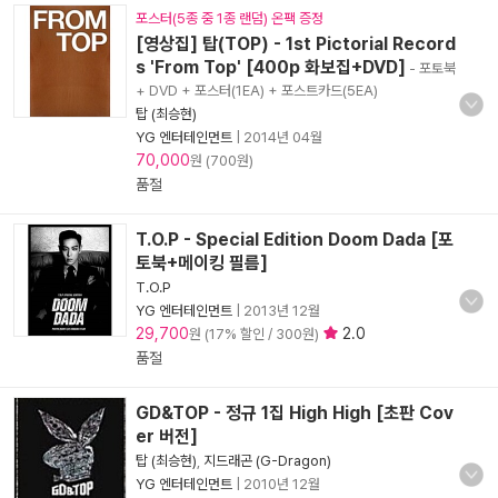
포스터(5종 중 1종 랜덤) 온팩 증정
[영상집] 탑(TOP) - 1st Pictorial Record
s 'From Top' [400p 화보집+DVD]
- 포토북
+ DVD + 포스터(1EA) + 포스트카드(5EA)
탑 (최승현)
YG 엔터테인먼트
|
2014년 04월
70,000
원 (700원)
품절
T.O.P - Special Edition Doom Dada [포
토북+메이킹 필름]
T.O.P
YG 엔터테인먼트
|
2013년 12월
29,700
2.0
원 (17% 할인 / 300원)
품절
GD&TOP - 정규 1집 High High [초판 Cov
er 버전]
탑 (최승현)
,
지드래곤 (G-Dragon)
YG 엔터테인먼트
|
2010년 12월