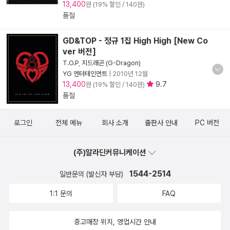
13,400
원 (19% 할인 / 140원)
품절
GD&TOP - 정규 1집 High High [New Co
ver 버전]
T.O.P
,
지드래곤 (G-Dragon)
YG 엔터테인먼트
|
2010년 12월
13,400
9.7
원 (19% 할인 / 140원)
품절
로그인
전체 메뉴
회사 소개
출판사 안내
PC 버전
(주)알라딘커뮤니케이션
1544-2514
일반문의 (발신자 부담)
1:1 문의
FAQ
중고매장 위치, 영업시간 안내