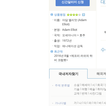
대
신간알리미 신청
상품평점
이름:
아담 엘리엇 (Adam
Elliot)
본명:
Adam Elliot
국적:
오세아니아 >
호주
출생:
1972년
직업:
애니메이션 감독
수
최근작
2016년 8월 <
제프리 러쉬의 하
비 크럼펫
>
해외
국내저자찾기
소설
l
에세이
l
시
l
희곡
l
주제 분류별
기술
l
여행
l
예술
l
취미/
교재
l
번역
l
사진/그림
가
l
나
l
다
l
라
l
마
l
바
l
가나다별