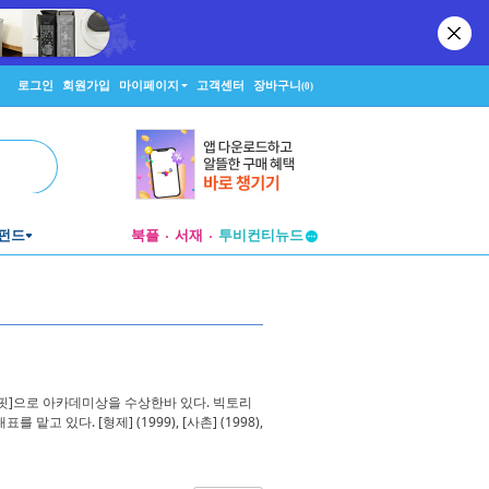
로그인
회원가입
마이페이지
고객센터
장바구니
(0)
펀드
북플
서재
투비컨티뉴드
창작플랫폼
투비컨티뉴드
핏]으로 아카데미상을 수상한바 있다. 빅토리
있다. [형제] (1999), [사촌] (1998),