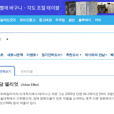
알라딘굿즈
온라인중고
중고매장
우주점
음반
블루레이
커피
서
스트
새로나온책
이벤트
정가인하도서
추천도서
작가와의 만남
북
전체보기
전체작품
담 엘리엇
(Adam Elliot)
트레일리아의 미개척지에서 태어나고 자란 그는 2003년 단편 애니메이션 [하비 크럼
술대학에서 수학했으며, 장애 영화인들이 만든 작품을 소개하는 호주 다른 영화제의 대표를 맡고 
춘] (1996) 등의 작품이 있다.