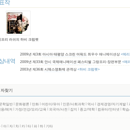
표작
제프리 러쉬의 하비 크럼펫
2009년 제3회
아시아 태평양 스크린 어워드
최우수 애니메이션상
<메리
상내역
2009년 제33회
안시 국제애니메이션 페스티벌
그랑프리-장편부문
<메
2003년 제36회
시체스영화제
관객상
<하비 크럼펫>
저자찾기
문학일반
l
문화평론
l
만화
l
어린이/유아
l
인문/사회과학
l
역사
l
경제경영/자기계발
l
실용/레저
l
가정/건강/요리/교육
l
외국어/사전
l
잡지
l
종교/역학
l
컴퓨터/인터넷
l
학습
사
l
아
l
자
l
차
l
카
l
타
l
파
l
하
l
기타