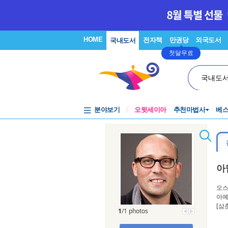
HOME
전자책
만권당
외국도서
국내도서
첫달무료
국내도
분야보기
오뒷세이아
추천마법사
베
아
오스
아예
[삼
1
/1 photos