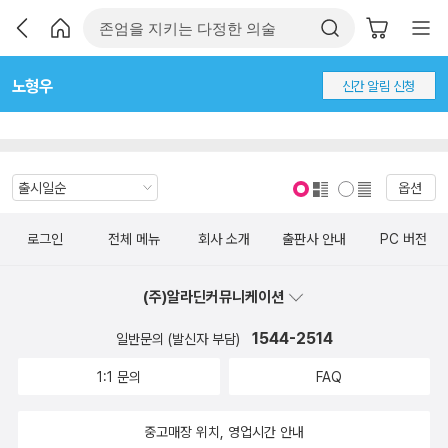
노형우
신간 알림 신청
옵션
표지 보기
표지 안보기
로그인
전체 메뉴
회사 소개
출판사 안내
PC 버전
(주)알라딘커뮤니케이션
1544-2514
일반문의 (발신자 부담)
1:1 문의
FAQ
중고매장 위치, 영업시간 안내