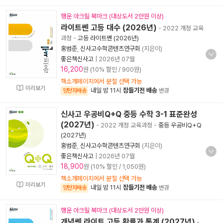
행운 아크릴 북마크 (대상도서 2만원 이상)
라이트쎈 고등 대수 (2026년)
- 2022 개정 교육
과정
-
고등 라이트쎈 (2026년)
홍범준
,
신사고수학콘텐츠연구회
(지은이)
좋은책신사고
|
2026년 07월
16,200
원 (10% 할인 / 900원)
책소개페이지에서 분철 선택 가능
미리보기
내일 밤 11시
잠들기전 배송
양탄자배송
변경
신사고 우공비Q+Q 중등 수학 3-1 표준완성
(2027년)
- 2022 개정 교육과정
-
중등 우공비Q+Q
(2027년)
홍범준
,
신사고수학콘텐츠연구회
(지은이)
좋은책신사고
|
2026년 07월
18,900
원 (10% 할인 / 1,050원)
책소개페이지에서 분철 선택 가능
미리보기
내일 밤 11시
잠들기전 배송
양탄자배송
변경
행운 아크릴 북마크 (대상도서 2만원 이상)
개념쎈 라이트 고등 확률과 통계 (2027년)
-