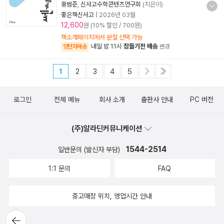
홍범준
,
신사고수학콘텐츠연구회
(지은이)
좋은책신사고
|
2026년 03월
12,600
원 (10% 할인 / 700원)
책소개페이지에서 분철 선택 가능
내일 밤 11시
잠들기전 배송
양탄자배송
변경
1
2
3
4
5
로그인
전체 메뉴
회사 소개
출판사 안내
PC 버전
(주)알라딘커뮤니케이션
1544-2514
일반문의 (발신자 부담)
1:1 문의
FAQ
중고매장 위치, 영업시간 안내
뒤로가