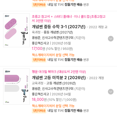
내일 밤 11시
잠들기전 배송
양탄자배송
변경
초중고 참고서 + 스터디 플래너 · 미니 콜드컵 (초중고참고
서 3만원 이상)
개념쎈 중등 수학 3-1 (2027년)
- 2022 개정 교
육과정
-
중등 개념쎈 (2027년)
홍범준
,
신사고수학콘텐츠연구회
(지은이)
좋은책신사고
|
2026년 05월
17,100
원 (10% 할인 / 950원)
책소개페이지에서 분철 선택 가능
내일 밤 11시
잠들기전 배송
양탄자배송
변경
행운 아크릴 북마크 (대상도서 2만원 이상)
개념쎈 고등 미적분 2 (2026년)
- 2022 개정
교육과정
-
고등 개념쎈 (2026년)
홍범준
,
신사고수학콘텐츠연구회
(지은이)
좋은책신사고
|
2026년 04월
18,000
원 (10% 할인 / 1,000원)
책소개페이지에서 분철 선택 가능
내일 밤 11시
잠들기전 배송
양탄자배송
변경