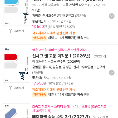
2022 개정 교육과정
-
고등 개념쎈 라이트 (2026년-20
27년)
홍범준
,
신사고수학콘텐츠연구회
(지은이)
좋은책신사고
|
2026년 07월
13,500
원 (10% 할인 / 750원)
미리보기
책소개페이지에서 분철 선택 가능
내일 밤 11시
잠들기전 배송
양탄자배송
변경
행운 아크릴 북마크 (대상도서 2만원 이상)
신사고 쎈 고등 미적분 1 (2026년)
- 2022 개
정 교육과정
-
고등 쎈수학 (2026년)
홍범준
,
김의석
,
김형정
,
김형균
,
신사고수학콘텐츠연구회
(지은이)
좋은책신사고
|
2026년 07월
17,550
원 (10% 할인 / 970원)
미리보기
책소개페이지에서 분철 선택 가능
내일 밤 11시
잠들기전 배송
양탄자배송
변경
초중고 참고서 + 스터디 플래너 · 미니 콜드컵 (초중고참고
서 3만원 이상)
베이직쎈 중등 수학 3-1 (2027년)
- 2022 개정