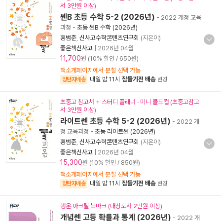
서 3만원 이상)
쎈B 초등 수학 5-2 (2026년)
- 2022 개정 교육
과정
-
초등 쎈B 수학 (2026년)
홍범준
,
신사고수학콘텐츠연구회
(지은이)
좋은책신사고
|
2026년 04월
11,700
원 (10% 할인 / 650원)
책소개페이지에서 분철 선택 가능
내일 밤 11시
잠들기전 배송
양탄자배송
변경
초중고 참고서 + 스터디 플래너 · 미니 콜드컵 (초중고참고
서 3만원 이상)
라이트쎈 초등 수학 5-2 (2026년)
- 2022 개
정 교육과정
-
초등 라이트쎈 (2026년)
홍범준
,
신사고수학콘텐츠연구회
(지은이)
좋은책신사고
|
2026년 04월
15,300
원 (10% 할인 / 850원)
책소개페이지에서 분철 선택 가능
내일 밤 11시
잠들기전 배송
양탄자배송
변경
행운 아크릴 북마크 (대상도서 2만원 이상)
개념쎈 고등 확률과 통계 (2026년)
- 2022 개