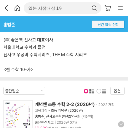
홍범준
신간 알림 신청
(주)좋은책 신사고 대표이사
서울대학교 수학과 졸업
신사고 우공비 수학시리즈, THE M 수학 시리즈
<쎈 수학 10-가>
옵션
표지 보기
표지 안보기
개념쎈 초등 수학 2-2 (2026년)
- 2022 개정
교육과정
-
초등 개념쎈 (2026년)
홍범준
,
신사고수학콘텐츠연구회
(지은이)
좋은책신사고
|
2026년 07월