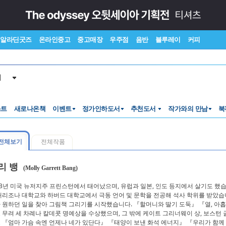
알라딘굿즈
온라인중고
중고매장
우주점
음반
블루레이
커피
서
스트
새로나온책
이벤트
정가인하도서
추천도서
작가와의 만남
북
전체보기
전체작품
리 뱅
(Molly Garrett Bang)
43년 미국 뉴저지주 프린스턴에서 태어났으며, 유럽과 일본, 인도 등지에서 살기도 
애리조나 대학교와 하버드 대학교에서 극동 언어 및 문학을 전공해 석사 학위를 받았습
 원하던 일을 찾아 그림책 그리기를 시작했습니다. 『할머니와 딸기 도둑』 『열, 아홉
 무려 세 차례나 칼데콧 명예상을 수상했으며, 그 밖에 케이트 그리너웨이 상, 보스턴 글
 『엄마 가슴 속엔 언제나 네가 있단다』 『태양이 보낸 화석 에너지』 『우리가 함께 쓰