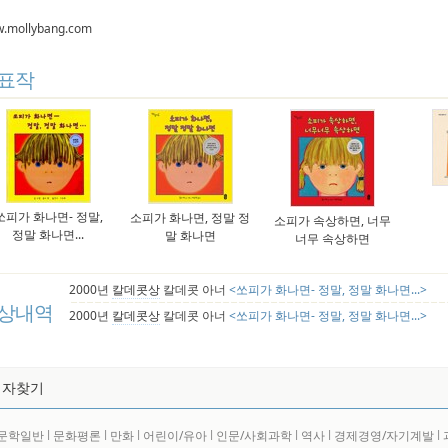
.mollybang.com
표작
쏘피가 화나면- 정말,
소피가 화나면, 정말 정
소피가 속상하면, 너무
정말 화나면...
말 화나면
너무 속상하면
2000년
칼데콧상
칼데콧 아너
<쏘피가 화나면- 정말, 정말 화나면...>
상내역
2000년
칼데콧상
칼데콧 아너
<쏘피가 화나면- 정말, 정말 화나면...>
저자찾기
문학일반
l
문화평론
l
만화
l
어린이/유아
l
인문/사회과학
l
역사
l
경제경영/자기계발
l