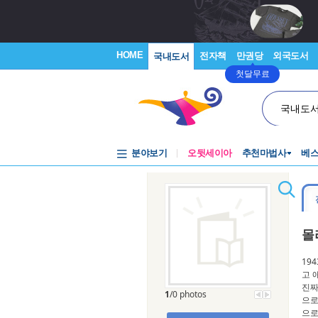
HOME
전자책
만권당
외국도서
국내도서
첫달무료
국내도
분야보기
오뒷세이아
추천마법사
베
몰
19
고 
진짜
1
/0 photos
으로
으로