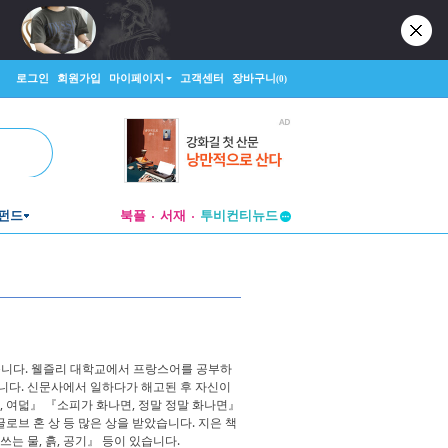
로그인
회원가입
마이페이지
고객센터
장바구니
(0)
펀드
북플
서재
투비컨티뉴드
창작플랫폼
투비컨티뉴드
했습니다. 웰즐리 대학교에서 프랑스어를 공부하
니다. 신문사에서 일하다가 해고된 후 자신이
, 여덟』 『소피가 화나면, 정말 정말 화나면』
로브 혼 상 등 많은 상을 받았습니다. 지은 책
는 물, 흙, 공기』 등이 있습니다.