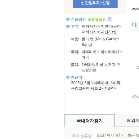
신간알리미 신청
www
상품평점
대
분류
해외저자 >
어린이/유아
해외저자 >
사진/그림
이름:
몰리 뱅 (Molly Garrett
Bang)
국적:
아메리카 > 북아메리카 >
미국
출생:
1943년, 미국 뉴저지 주
프린스턴
최근작
2025년 8월 <
미래아이 초아독
공감그림책 세트 2 - 전3권
>
수
해외
국내저자찾기
소설
l
에세이
l
시
l
희곡
l
주제 분류별