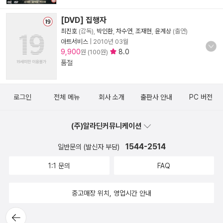
[DVD] 집행자
최진호
(감독),
박인환
,
차수연
,
조재현
,
윤계상
(출연)
아트서비스
|
2010년 03월
9,900
8.0
원 (100원)
품절
로그인
전체 메뉴
회사 소개
출판사 안내
PC 버전
(주)알라딘커뮤니케이션
1544-2514
일반문의 (발신자 부담)
1:1 문의
FAQ
중고매장 위치, 영업시간 안내
뒤로가