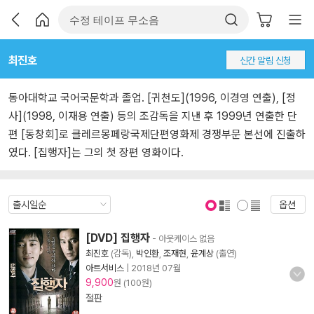
최진호
신간 알림 신청
동아대학교 국어국문학과 졸업. [귀천도](1996, 이경영 연출), [정
사](1998, 이재용 연출) 등의 조감독을 지낸 후 1999년 연출한 단
편 [동창회]로 클레르몽페랑국제단편영화제 경쟁부문 본선에 진출하
였다. [집행자]는 그의 첫 장편 영화이다.
옵션
표지 보기
표지 안보기
[DVD] 집행자
- 아웃케이스 없음
최진호
(감독),
박인환
,
조재현
,
윤계상
(출연)
아트서비스
|
2018년 07월
9,900
원 (100원)
절판