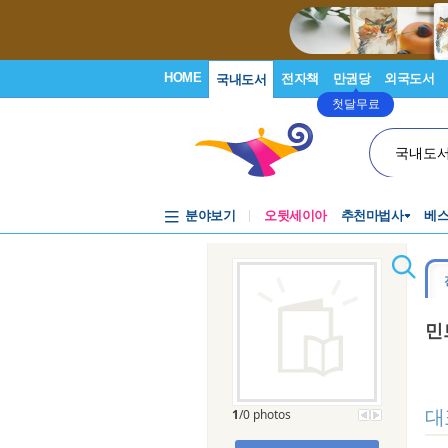
HOME
전자책
만권당
외국도서
국내도서
첫달무료
국내도
분야보기
오뒷세이아
추천마법사
베
민
대
1
/0 photos