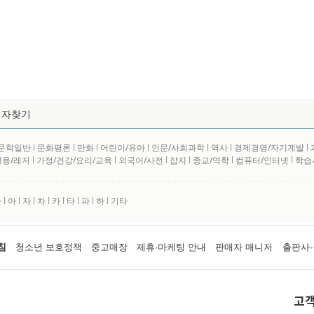
저자찾기
문학일반
l
문화평론
l
만화
l
어린이/유아
l
인문/사회과학
l
역사
l
경제경영/자기계발
l
실용/레저
l
가정/건강/요리/교육
l
외국어/사전
l
잡지
l
종교/역학
l
컴퓨터/인터넷
l
학습
사
l
아
l
자
l
차
l
카
l
타
l
파
l
하
l
기타
침
청소년 보호정책
중고매장
제휴·마케팅 안내
판매자 매니저
출판사·
고객