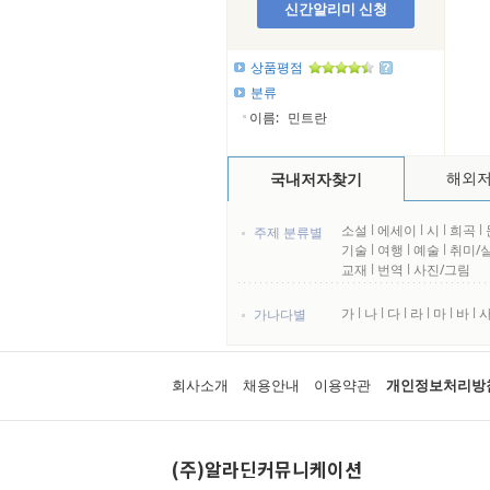
신간알리미 신청
상품평점
분류
이름:
민트란
해외
국내저자찾기
소설
l
에세이
l
시
l
희곡
l
주제 분류별
기술
l
여행
l
예술
l
취미/
교재
l
번역
l
사진/그림
가
l
나
l
다
l
라
l
마
l
바
l
가나다별
회사소개
채용안내
이용약관
개인정보처리방
(주)알라딘커뮤니케이션