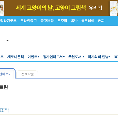
알라딘굿즈
온라인중고
중고매장
우주점
음반
블루레이
커피
서
스트
새로나온책
이벤트
정가인하도서
추천도서
작가와의 만남
북
전체보기
전체작품
트란
표작