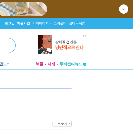
로그인
회원가입
마이페이지
고객센터
장바구니
(0)
펀드
북플
서재
투비컨티뉴드
창작플랫폼
투비컨티뉴드
모두보기