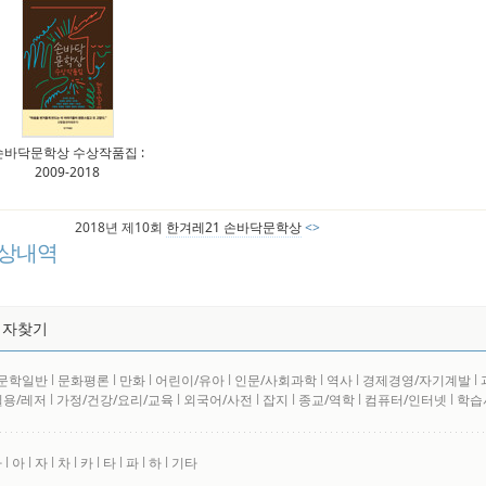
손바닥문학상 수상작품집 :
2009-2018
2018년 제10회
한겨레21 손바닥문학상
<>
상내역
저자찾기
문학일반
l
문화평론
l
만화
l
어린이/유아
l
인문/사회과학
l
역사
l
경제경영/자기계발
l
실용/레저
l
가정/건강/요리/교육
l
외국어/사전
l
잡지
l
종교/역학
l
컴퓨터/인터넷
l
학습
사
l
아
l
자
l
차
l
카
l
타
l
파
l
하
l
기타