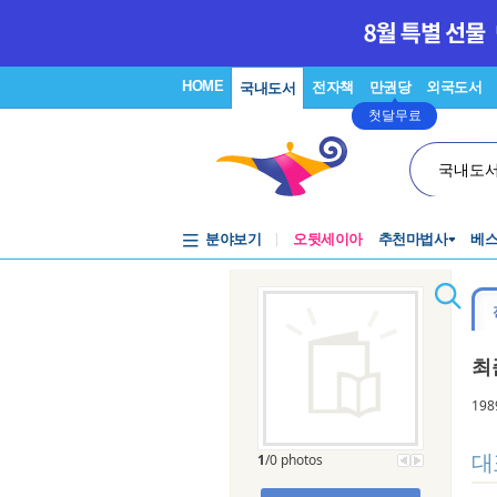
HOME
전자책
만권당
외국도서
국내도서
첫달무료
국내도
분야보기
오뒷세이아
추천마법사
베
최
19
대
1
/0 photos