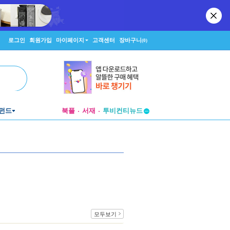
로그인
회원가입
마이페이지
고객센터
장바구니
(0)
펀드
북플
서재
투비컨티뉴드
창작플랫폼
투비컨티뉴드
모두보기