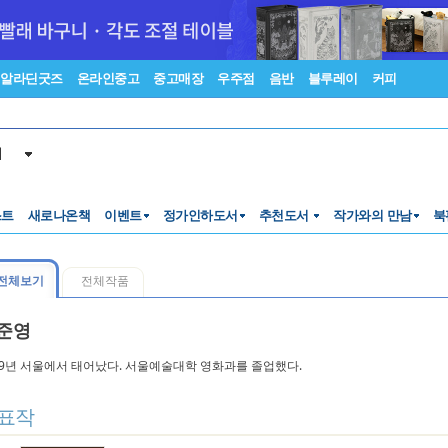
알라딘굿즈
온라인중고
중고매장
우주점
음반
블루레이
커피
서
스트
새로나온책
이벤트
정가인하도서
추천도서
작가와의 만남
북
전체보기
전체작품
준영
89년 서울에서 태어났다. 서울예술대학 영화과를 졸업했다.
표작