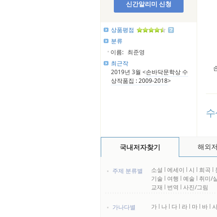
신간알리미 신청
상품평점
분류
이름:
최준영
최근작
2019년 3월 <
손바닥문학상 수
상작품집 : 2009-2018
>
수
해외
국내저자찾기
소설
l
에세이
l
시
l
희곡
l
주제 분류별
기술
l
여행
l
예술
l
취미/
교재
l
번역
l
사진/그림
가
l
나
l
다
l
라
l
마
l
바
l
가나다별