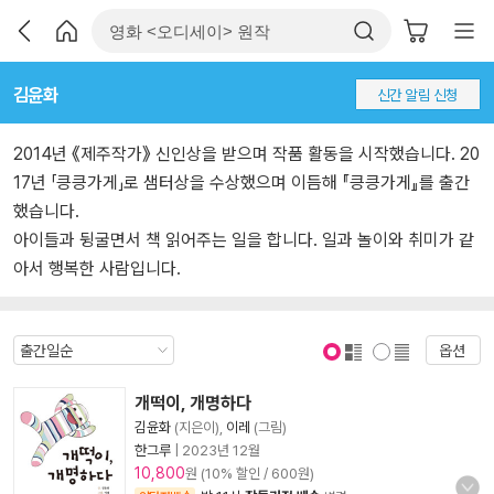
김윤화
신간 알림 신청
2014년 《제주작가》 신인상을 받으며 작품 활동을 시작했습니다. 20
17년 「킁킁가게」로 샘터상을 수상했으며 이듬해 『킁킁가게』를 출간
했습니다.
아이들과 뒹굴면서 책 읽어주는 일을 합니다. 일과 놀이와 취미가 같
아서 행복한 사람입니다.
옵션
표지 보기
표지 안보기
개떡이, 개명하다
김윤화
(지은이),
이레
(그림)
한그루
|
2023년 12월
10,800
원 (10% 할인 / 600원)