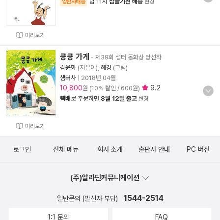
밤 11시
잠들기전 배송
양탄자배송
변경
미리보기
킁킁 가게
- 제39회 샘터 동화상 당선작
김윤화
(지은이),
혜경
(그림)
샘터사
|
2018년 04월
10,800
9.2
원 (10% 할인 / 600원)
택배
로 주문하면
8월 12일 출고
변경
미리보기
로그인
전체 메뉴
회사 소개
출판사 안내
PC 버전
(주)알라딘커뮤니케이션
1544-2514
일반문의 (발신자 부담)
1:1 문의
FAQ