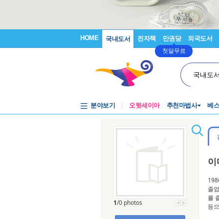
HOME
전자책
만권당
외국도서
국내도서
첫달무료
국내도
분야보기
오뒷세이아
추천마법사
베
이
19
졸업
를 
1
/0 photos
등으