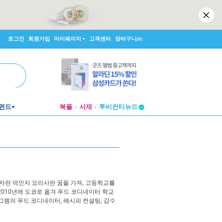
로그인
회원가입
마이페이지
고객센터
장바구니
(0)
펀드
북플
서재
투비컨티뉴드
창작플랫폼
투비컨티뉴드
 자란 덕인지 요리사란 꿈을 가져, 고등학교를
2010년에 도쿄로 옮겨 푸드 코디네이터 학교
그램의 푸드 코디네이터, 레시피 컨설팅, 감수