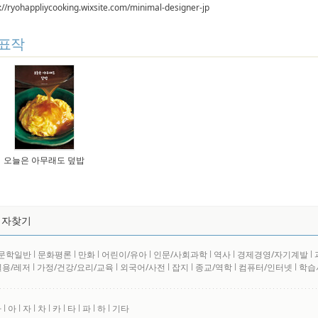
p://ryohappliycooking.wixsite.com/minimal-designer-jp
표작
오늘은 아무래도 덮밥
저자찾기
문학일반
l
문화평론
l
만화
l
어린이/유아
l
인문/사회과학
l
역사
l
경제경영/자기계발
l
실용/레저
l
가정/건강/요리/교육
l
외국어/사전
l
잡지
l
종교/역학
l
컴퓨터/인터넷
l
학습
사
l
아
l
자
l
차
l
카
l
타
l
파
l
하
l
기타