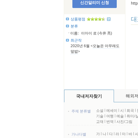
신간알리미 신청
htt
대
상품평점
분류
이름:
이마이 료 (今井 亮)
최근작
2020년 6월 <
오늘은 아무래도
덮밥
>
해외
국내저자찾기
소설
l
에세이
l
시
l
희곡
l
주제 분류별
기술
l
여행
l
예술
l
취미/
교재
l
번역
l
사진/그림
가
l
나
l
다
l
라
l
마
l
바
l
가나다별