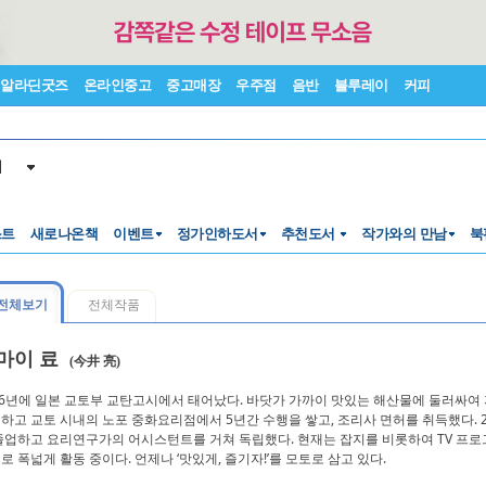
알라딘굿즈
온라인중고
중고매장
우주점
음반
블루레이
커피
서
스트
새로나온책
이벤트
정가인하도서
추천도서
작가와의 만남
북
전체보기
전체작품
마이 료
(今井 亮)
86년에 일본 교토부 교탄고시에서 태어났다. 바닷가 가까이 맛있는 해산물에 둘러싸여
하고 교토 시내의 노포 중화요리점에서 5년간 수행을 쌓고, 조리사 면허를 취득했다. 
졸업하고 요리연구가의 어시스턴트를 거쳐 독립했다. 현재는 잡지를 비롯하여 TV 프로
로 폭넓게 활동 중이다. 언제나 ‘맛있게, 즐기자!’를 모토로 삼고 있다.