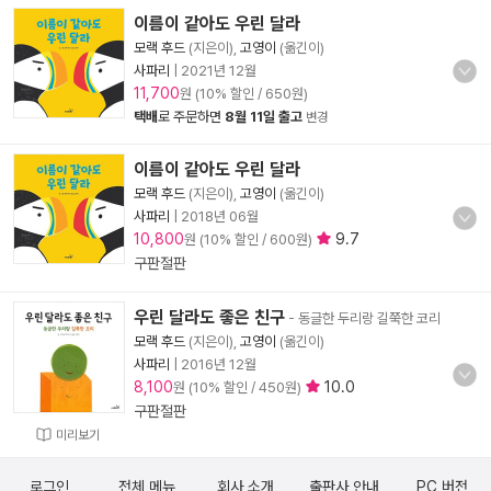
이름이 같아도 우린 달라
모랙 후드
(지은이),
고영이
(옮긴이)
사파리
|
2021년 12월
11,700
원 (10% 할인 / 650원)
택배
로 주문하면
8월 11일 출고
변경
이름이 같아도 우린 달라
모랙 후드
(지은이),
고영이
(옮긴이)
사파리
|
2018년 06월
10,800
9.7
원 (10% 할인 / 600원)
구판절판
우린 달라도 좋은 친구
- 동글한 두리랑 길쭉한 코리
모랙 후드
(지은이),
고영이
(옮긴이)
사파리
|
2016년 12월
8,100
10.0
원 (10% 할인 / 450원)
구판절판
미리보기
로그인
전체 메뉴
회사 소개
출판사 안내
PC 버전