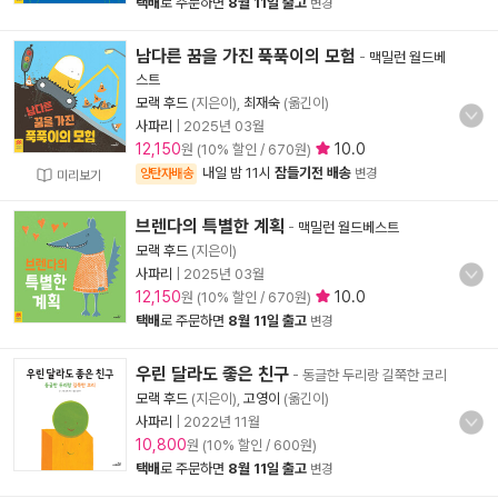
택배
로 주문하면
8월 11일 출고
변경
남다른 꿈을 가진 푹푹이의 모험
-
맥밀런 월드베
스트
모랙 후드
(지은이),
최재숙
(옮긴이)
사파리
|
2025년 03월
12,150
10.0
원 (10% 할인 / 670원)
내일 밤 11시
잠들기전 배송
양탄자배송
변경
미리보기
브렌다의 특별한 계획
-
맥밀런 월드베스트
모랙 후드
(지은이)
사파리
|
2025년 03월
12,150
10.0
원 (10% 할인 / 670원)
택배
로 주문하면
8월 11일 출고
변경
우린 달라도 좋은 친구
- 동글한 두리랑 길쭉한 코리
모랙 후드
(지은이),
고영이
(옮긴이)
사파리
|
2022년 11월
10,800
원 (10% 할인 / 600원)
택배
로 주문하면
8월 11일 출고
변경