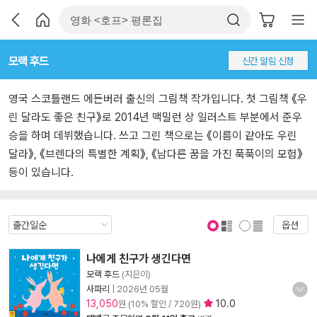
모랙 후드
신간 알림 신청
영국 스코틀랜드 에든버러 출신의 그림책 작가입니다. 첫 그림책 《우
린 달라도 좋은 친구》로 2014년 맥밀런 상 일러스트 부분에서 준우
승을 하며 데뷔했습니다. 쓰고 그린 책으로는 《이름이 같아도 우린
달라》, 《브렌다의 특별한 계획》, 《남다른 꿈을 가진 푹푹이의 모험》
등이 있습니다.
옵션
표지 보기
표지 안보기
나에게 친구가 생긴다면
모랙 후드
(지은이)
사파리
|
2026년 05월
13,050
10.0
원 (10% 할인 / 720원)