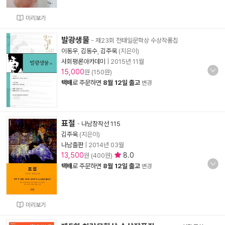
미리보기
발광생물
- 제23회 전태일문학상 수상작품집
이동우
,
김동수
,
김주욱
(지은이)
사회평론아카데미
|
2015년 11월
15,000
원 (150원)
택배
로 주문하면
8월 12일 출고
변경
표절
-
나남창작선 115
김주욱
(지은이)
나남출판
|
2014년 03월
13,500
8.0
원 (400원)
택배
로 주문하면
8월 12일 출고
변경
미리보기