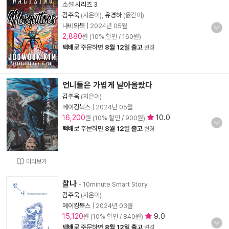
소설 시리즈 3
김주욱
(지은이),
유경하
(옮긴이)
나비와북
|
2024년 05월
2,880
원 (10% 할인 / 160원)
택배
로 주문하면
8월 12일 출고
변경
언니들은 가볍게 날아올랐다
김주욱
(지은이)
메이킹북스
|
2024년 05월
16,200
10.0
원 (10% 할인 / 900원)
택배
로 주문하면
8월 12일 출고
변경
미리보기
찰나
- 10minute Smart Story
김주욱
(지은이)
메이킹북스
|
2024년 03월
15,120
9.0
원 (10% 할인 / 840원)
택배
로 주문하면
8월 12일 출고
변경