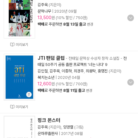
김주욱
(지은이)
문학나무
|
2020년 09월
13,500
원 (10% 할인 / 750원)
택배
로 주문하면
8월 13일 출고
변경
미리보기
JTI 팬덤 클럽
- 전태일 문학상 수상자 창작 소설집
-
전
태일 50주기 공동 출판 프로젝트 '너는 나다' 9
김인철
,
김주욱
,
이종하
,
최경주
,
최용탁
,
홍명진
(지은이)
북치는소년
|
2020년 04월
12,600
원 (10% 할인 / 700원)
택배
로 주문하면
8월 11일 출고
변경
미리보기
핑크 몬스터
김주욱
(지은이),
양경렬
(그림)
온하루출판사
|
2017년 08월