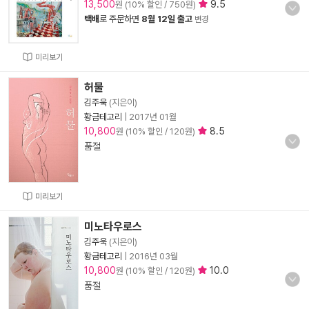
13,500
9.5
원 (10% 할인 / 750원)
택배
로 주문하면
8월 12일 출고
변경
미리보기
허물
김주욱
(지은이)
황금테고리
|
2017년 01월
10,800
8.5
원 (10% 할인 / 120원)
품절
미리보기
미노타우로스
김주욱
(지은이)
황금테고리
|
2016년 03월
10,800
10.0
원 (10% 할인 / 120원)
품절