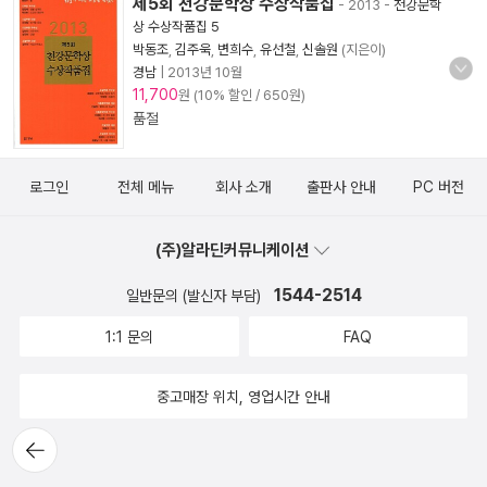
제5회 천강문학상 수상작품집
- 2013
-
천강문학
상 수상작품집 5
박동조
,
김주욱
,
변희수
,
유선철
,
신솔원
(지은이)
경남
|
2013년 10월
11,700
원 (10% 할인 / 650원)
품절
로그인
전체 메뉴
회사 소개
출판사 안내
PC 버전
(주)알라딘커뮤니케이션
1544-2514
일반문의 (발신자 부담)
1:1 문의
FAQ
중고매장 위치, 영업시간 안내
뒤로가
기