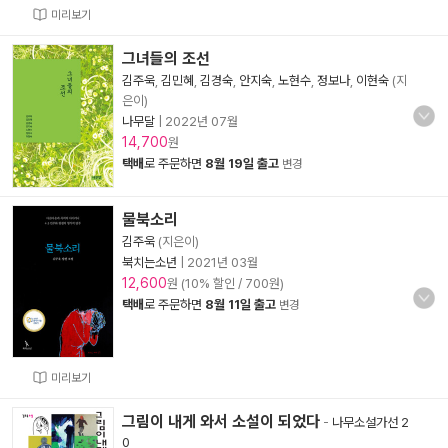
미리보기
그녀들의 조선
김주욱
,
김민혜
,
김경숙
,
안지숙
,
노현수
,
정보나
,
이현숙
(지
은이)
나무달
|
2022년 07월
14,700
원
택배
로 주문하면
8월 19일 출고
변경
물북소리
김주욱
(지은이)
북치는소년
|
2021년 03월
12,600
원 (10% 할인 / 700원)
택배
로 주문하면
8월 11일 출고
변경
미리보기
그림이 내게 와서 소설이 되었다
-
나무소설가선 2
0