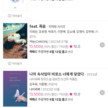
미리보기
feat. 죽음
-
피처링 시리즈
이희단
,
조유영
,
박초이
,
이찬옥
,
김소래
,
김영석
,
김주욱
(지
은이)
카논(CANON)
|
2023년 07월
13,500
10.0
원 (10% 할인 / 750원)
택배
로 주문하면
8월 12일 출고
변경
미리보기
나의 속삭임이 비로소 너에게 닿았다
- 2022년
나비와북 장르소설 공모전 당선작 작품집
김주욱
,
이준형
(지은이)
나비와북
|
2022년 10월
13,500
10.0
원 (10% 할인 / 750원)
택배
로 주문하면
8월 12일 출고
변경