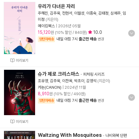
우리가 다녀온 자리
주해진
,
김주욱
,
전현서
,
이월성
,
이종숙
,
김태정
,
심예주
,
임
미정
(지은이)
메이킹북스
|
2026년 05월
15,120
10.0
원 (10% 할인 / 840원)
내일 아침 7시
출근전 배송
양탄자배송
변경
미리보기
슈가 제로 크리스마스
-
피처링 시리즈
조유영
,
김주욱
,
이찬옥
,
박초이
,
김영석
(지은이)
카논(CANON)
|
2024년 11월
8,910
원 (10% 할인 / 490원)
내일 아침 7시
출근전 배송
양탄자배송
변경
미리보기
Waltzing With Mosquitoes
-
나비와북 단편