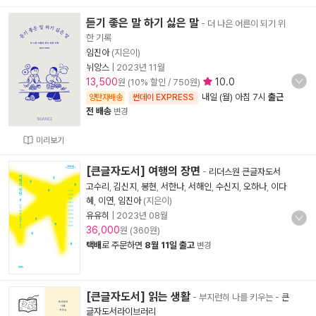
듣기 좋은 말 하기 싫은 말
- 더 나은 어른이 되기 위
한 기록
임진아
(지은이)
뉘앙스
|
2023년 11월
13,500
10.0
원 (10% 할인 / 750원)
내일 (월) 아침 7시
출근
양탄자배송
썬데이 EXPRESS
전 배송
변경
미리보기
[큰글자도서] 여행의 장면
-
리더스원 큰글자도서
고수리
,
김신지
,
봉현
,
서한나
,
서해인
,
수신지
,
오하나
,
이다
혜
,
이연
,
임진아
(지은이)
유유히
|
2023년 08월
36,000
원 (360원)
택배
로 주문하면
8월 11일 출고
변경
[큰글자도서] 읽는 생활
- 부지런히 나를 키우는
-
큰
글자도서라이브러리