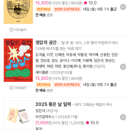
15,300
10.0
원 (10% 할인 / 850원)
내일 (월) 아침 7시
출근
양탄자배송
썬데이 EXPRESS
전 배송
변경
미리보기
영감의 공간
- '일'과 '쉼' 사이, 스무 명의 작업자가 아이
디어와 에너지를 얻는 '바로 여기'
김겨울
,
미깡
,
민혜원
,
박참새
,
박활성
,
백지혜
,
신동헌
,
안은
별
,
연상호
,
원도
,
윤이나
,
이다혜
,
이용재
,
임진아
,
정승민
,
최재혁
,
하완
,
하현
,
홍인혜(루나)
,
황의정
(지은이)
세미콜론
|
2025년 05월
15,300
원 (10% 할인 / 850원)
내일 (월) 아침 7시
출근
양탄자배송
썬데이 EXPRESS
미리보기
전 배송
변경
2025 좋은 날 일력
- 내가 그려보는 매일의 무늬
임진아
(지은이)
위즈덤하우스
|
2024년 11월
21,600
10.0
원 (10% 할인 / 1,200원)
품절