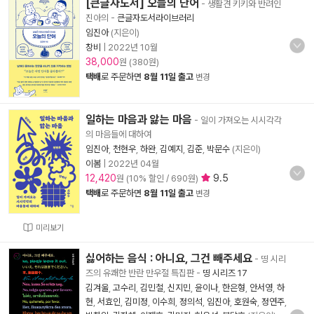
[큰글자도서] 오늘의 단어
- 생활견 키키와 반려인
진아의
-
큰글자도서라이브러리
임진아
(지은이)
창비
|
2022년 10월
38,000
원 (380원)
택배
로 주문하면
8월 11일 출고
변경
일하는 마음과 앓는 마음
- 일이 가져오는 시시각각
의 마음들에 대하여
임진아
,
천현우
,
하완
,
김예지
,
김준
,
박문수
(지은이)
이봄
|
2022년 04월
12,420
9.5
원 (10% 할인 / 690원)
택배
로 주문하면
8월 11일 출고
변경
미리보기
싫어하는 음식 : 아니요, 그건 빼주세요
- 띵 시리
즈의 유쾌한 반란 만우절 특집판
-
띵 시리즈 17
김겨울
,
고수리
,
김민철
,
신지민
,
윤이나
,
한은형
,
안서영
,
하
현
,
서효인
,
김미정
,
이수희
,
정의석
,
임진아
,
호원숙
,
정연주
,