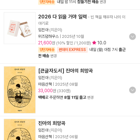
내일 밤 11시
잠들기전 배송
양탄자배송
변경
2026 다 읽을 거야 일력
- 빈 책을 채우자 나의 이
야기로
임진아
(지은이)
위즈덤하우스
|
2025년 10월
21,600
10.0
원 (10% 할인 / 1,200원)
내일 (월) 아침 7시
출근
양탄자배송
썬데이 EXPRESS
전 배송
변경
[큰글자도서] 진아의 희망곡
임진아
(지은이)
마음산책
|
2025년 08월
33,000
원 (330원)
택배
로 주문하면
8월 11일 출고
변경
진아의 희망곡
임진아
(지은이)
마음산책
|
2025년 06월