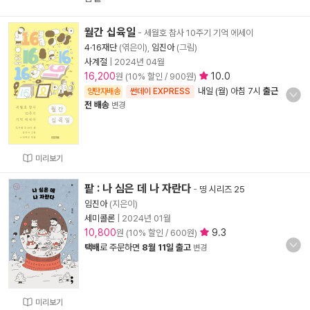
월간 십육일
- 세월호 참사 10주기 기억 에세이
4·16재단
(엮은이),
임진아
(그림)
사계절
|
2024년 04월
16,200
10.0
원 (10% 할인 / 900원)
내일 (월) 아침 7시
출근
양탄자배송
썬데이 EXPRESS
전 배송
변경
미리보기
팥 : 나 심은 데 나 자란다
-
띵 시리즈 25
임진아
(지은이)
세미콜론
|
2024년 01월
10,800
9.3
원 (10% 할인 / 600원)
택배
로 주문하면
8월 11일 출고
변경
미리보기