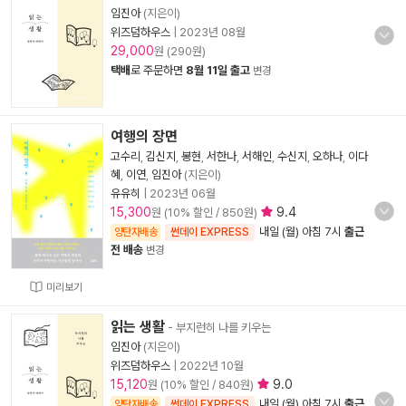
임진아
(지은이)
위즈덤하우스
|
2023년 08월
29,000
원 (290원)
택배
로 주문하면
8월 11일 출고
변경
여행의 장면
고수리
,
김신지
,
봉현
,
서한나
,
서해인
,
수신지
,
오하나
,
이다
혜
,
이연
,
임진아
(지은이)
유유히
|
2023년 06월
15,300
9.4
원 (10% 할인 / 850원)
내일 (월) 아침 7시
출근
양탄자배송
썬데이 EXPRESS
전 배송
변경
미리보기
읽는 생활
- 부지런히 나를 키우는
임진아
(지은이)
위즈덤하우스
|
2022년 10월
15,120
9.0
원 (10% 할인 / 840원)
내일 (월) 아침 7시
출근
양탄자배송
썬데이 EXPRESS