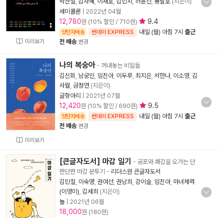
박찬일
,
김자혜
,
이재호
,
김민지
,
허윤선
,
봉달호
(지은이)
세미콜론
|
2022년 04월
12,780
9.4
원 (10% 할인 / 710원)
내일 (월) 아침 7시
출근
양탄자배송
썬데이 EXPRESS
미리보기
전 배송
변경
나의 복숭아
- 꺼내놓는 비밀들
김신회
,
남궁인
,
임진아
,
이두루
,
최지은
,
서한나
,
이소영
,
김
사월
,
금정연
(지은이)
글항아리
|
2021년 07월
12,420
9.5
원 (10% 할인 / 690원)
내일 (월) 아침 7시
출근
양탄자배송
썬데이 EXPRESS
전 배송
변경
미리보기
[큰글자도서] 마감 일기
- 공포와 쾌감을 오가는 단
짠단짠 마감 분투기
-
리더스원 큰글자도서
김민철
,
이숙명
,
권여선
,
권남희
,
강이슬
,
임진아
,
마녀체력
(이영미)
,
김세희
(지은이)
놀
|
2021년 06월
18,000
원 (180원)