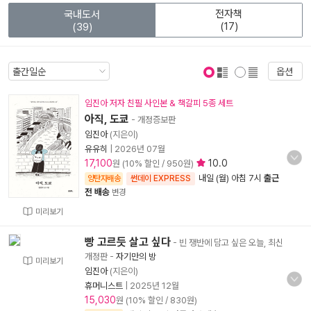
전자책
국내도서
(17)
(39)
옵션
표지 보기
표지 안보기
임진아 저자 친필 사인본 & 책갈피 5종 세트
아직, 도쿄
- 개정증보판
임진아
(지은이)
유유히
|
2026년 07월
17,100
10.0
원 (10% 할인 / 950원)
내일 (월) 아침 7시
출근
양탄자배송
썬데이 EXPRESS
전 배송
변경
미리보기
빵 고르듯 살고 싶다
- 빈 쟁반에 담고 싶은 오늘, 최신
개정판
-
자기만의 방
미리보기
임진아
(지은이)
휴머니스트
|
2025년 12월
15,030
원 (10% 할인 / 830원)