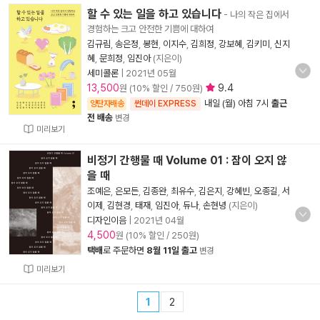
할 수 있는 일을 하고 있습니다
- 나의 작은 집에서
경험하는 크고 안전한 기쁨에 대하여
김규림
,
송은정
,
봉현
,
이지수
,
김희정
,
강보혜
,
김키미
,
신지
혜
,
문희정
,
임진아
(지은이)
세미콜론
|
2021년 05월
13,500
9.4
원 (10% 할인 / 750원)
내일 (월) 아침 7시
출근
양탄자배송
썬데이 EXPRESS
전 배송
변경
미리보기
비정기 간행물 때 Volume 01 : 잠이 오지 않
을 때
조예은
,
은모든
,
김종완
,
최유수
,
김은지
,
강혜빈
,
오종길
,
서
이제
,
김현경
,
태재
,
임진아
,
듀나
,
손현녕
(지은이)
디자인이음
|
2021년 04월
4,500
원 (10% 할인 / 250원)
택배
로 주문하면
8월 11일 출고
변경
미리보기
1
2