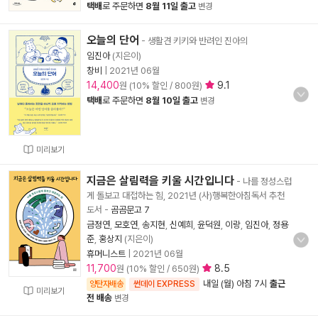
택배
로 주문하면
8월 11일 출고
변경
오늘의 단어
- 생활견 키키와 반려인 진아의
임진아
(지은이)
창비
|
2021년 06월
14,400
9.1
원 (10% 할인 / 800원)
택배
로 주문하면
8월 10일 출고
변경
미리보기
지금은 살림력을 키울 시간입니다
- 나를 정성스럽
게 돌보고 대접하는 힘, 2021년 (사)행복한아침독서 추천
도서
-
곰곰문고 7
금정연
,
모호연
,
송지현
,
신예희
,
윤덕원
,
이랑
,
임진아
,
정용
준
,
홍상지
(지은이)
휴머니스트
|
2021년 06월
11,700
8.5
원 (10% 할인 / 650원)
내일 (월) 아침 7시
출근
양탄자배송
썬데이 EXPRESS
미리보기
전 배송
변경