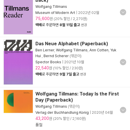
back)
Wolfgang Tillmans
Museum of Modern Art
|
2022년 02월
75,600
원 (20% 할인 / 2,270원)
택배
로 주문하면
8월 11일 출고
변경
Das Neue Alphabet (Paperback)
Ben Lerner
,
Wolfgang Tillmans
,
Ann Cotten
,
Yuk
Hui
,
Bernd Scherer
(엮은이)
Spector Books
|
2021년 10월
22,540
원 (10% 할인 / 230원)
택배
로 주문하면
9월 7일 출고
변경
Wolfgang Tillmans: Today Is the First
Day (Paperback)
Wolfgang Tillmans
(엮은이)
Verlag der Buchhandlung Konig
|
2020년 04월
43,200
원 (20% 할인 / 2,160원)
품절