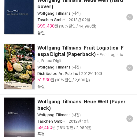
Wolfgang Tillmans: Neue Welt (Hard
cover)
Wolfgang Tillmans
(사진)
Taschen GmbH
|
2013년 02월
899,430
원 (18% 할인 / 44,980원)
품절
Wolfgang Tillmans: Fruit Logistica: F
espa Digital (Paperback)
- Fruit Logistic
a, Fespa Digital
Wolfgang Tillmans
(사진)
Distributed Art Pub Inc
|
2012년 10월
51,930
원 (18% 할인 / 2,600원)
품절
Wolfgang Tillmans: Neue Welt (Paper
back)
Wolfgang Tillmans
(사진)
Taschen GmbH
|
2012년 10월
59,450
원 (18% 할인 / 2,980원)
품절