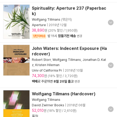
Spirituality: Aperture 237 (Paperbac
k)
Wolfgang Tillmans
(엮은이)
Aperture
|
2019년 12월
38,890
원 (20% 할인 / 1,950원)
밤 11시
잠들기전 배송
양탄자배송
변경
John Waters: Indecent Exposure (Ha
rdcover)
Robert Storr
,
Wolfgang Tillmans
,
Jonathan D. Kat
z
,
Kristen Hileman
Univ of California Pr
|
2018년 10월
74,300
원 (18% 할인 / 3,720원)
택배
로 주문하면
8월 20일 출고
변경
Wolfgang Tillmans (Hardcover)
Wolfgang Tillmans
David Zwirner Books
|
2018년 06월
52,010
원 (18% 할인 / 2,610원)
품절