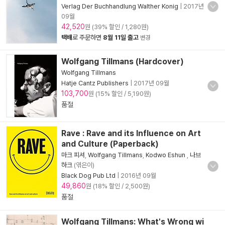
Verlag Der Buchhandlung Walther Konig
|
2017년
09월
42,520
원 (39% 할인 / 1,280원)
택배
로 주문하면
8월 11일 출고
변경
Wolfgang Tillmans (Hardcover)
Wolfgang Tillmans
Hatje Cantz Publishers
|
2017년 09월
103,700
원 (15% 할인 / 5,190원)
품절
Rave : Rave and its Influence on Art
and Culture (Paperback)
마크 피셔
,
Wolfgang Tillmans
,
Kodwo Eshun
,
나브
하크
(엮은이)
Black Dog Pub Ltd
|
2016년 09월
49,860
원 (18% 할인 / 2,500원)
품절
Wolfgang Tillmans: What's Wrong wi