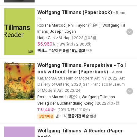
Wolfgang Tillmans (Paperback)
- Read
er
Roxana Marcoci
,
Phil Taylor
(엮은이),
Wolfgang Til
lmans
,
Joseph Logan
Hatje Cantz Verlag
|
2023년 03월
55,960
원 (18% 할인 / 2,800원)
택배
로 주문하면
8월 19일 출고
변경
Wolfgang Tillmans. Perspektive - To l
ook without fear (Paperback)
- Ausst.
Kat. MoMA Museum of Modern Art, NY 2022, Art
Gallery of Ontario, 2023, San Francisco Museum
of Modern Art, 2023/24
Roxana Marcoci
(엮은이),
Wolfgang Tillmans
Verlag der Buchhandlung Konig
|
2022년 07월
110,460
원 (10% 할인 / 1,110원)
밤 11시
잠들기전 배송
양탄자배송
변경
Wolfgang Tillmans: A Reader (Paper