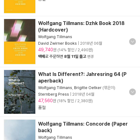
Wolfgang Tillmans: Dzhk Book 2018
(Hardcover)
Wolfgang Tillmans
David Zwirner Books
|
2018년 06월
49,740
원 (14% 할인 / 2,490원)
택배
로 주문하면
8월 11일 출고
변경
What Is Different?: Jahresring 64 (P
aperback)
Wolfgang Tillmans
,
Brigitte Oetker
(엮은이)
Sternberg Press
|
2018년 04월
47,560
원 (18% 할인 / 2,380원)
품절
Wolfgang Tillmans: Concorde (Paper
back)
Wolfgang Tillmans