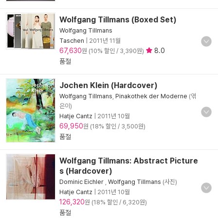
Wolfgang Tillmans (Boxed Set)
Wolfgang Tillmans
Taschen
|
2011년 11월
67,630
8.0
원 (10% 할인 / 3,390원)
품절
Jochen Klein (Hardcover)
Wolfgang Tillmans
,
Pinakothek der Moderne
(엮
은이)
Hatje Cantz
|
2011년 10월
69,950
원 (18% 할인 / 3,500원)
품절
Wolfgang Tillmans: Abstract Picture
s (Hardcover)
Dominic Eichler
,
Wolfgang Tillmans
(사진)
Hatje Cantz
|
2011년 10월
126,320
원 (18% 할인 / 6,320원)
품절