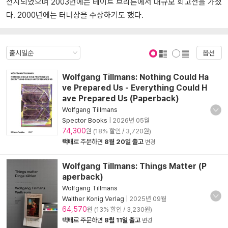
전시되었으며 2003년에는 테이트 브리튼에서 대규모 회고전을 가졌
다. 2000년에는 터너상을 수상하기도 했다.
옵션
표지 보기
표지 안보기
Wolfgang Tillmans: Nothing Could Ha
ve Prepared Us - Everything Could H
ave Prepared Us (Paperback)
Wolfgang Tillmans
Spector Books
|
2026년 05월
74,300
원 (18% 할인 / 3,720원)
택배
로 주문하면
8월 20일 출고
변경
Wolfgang Tillmans: Things Matter (P
aperback)
Wolfgang Tillmans
Walther Konig Verlag
|
2025년 09월
64,570
원 (13% 할인 / 3,230원)
택배
로 주문하면
8월 11일 출고
변경