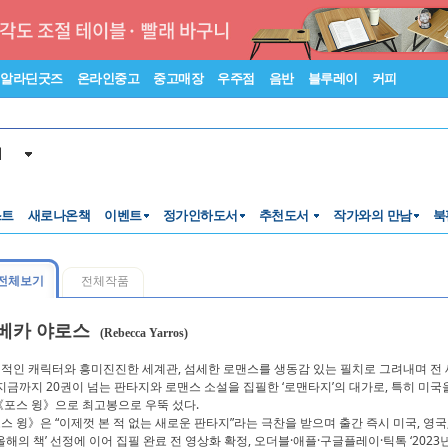
알라딘굿즈
온라인중고
중고매장
우주점
음반
블루레이
커피
서
스트
새로나온책
이벤트
정가인하도서
추천도서
작가와의 만남
북
전체보기
전체작품
베카 야로스
(Rebecca Yarros)
적인 캐릭터와 흥미진진한 세계관, 섬세한 로맨스를 생동감 있는 필치로 그려내며 전 
 지금까지 20권이 넘는 판타지와 로맨스 소설을 집필한 ‘로맨타지’의 대가로, 특히 미국을
《포스 윙》으로 최고봉으로 우뚝 섰다.
스 윙》은 “이제껏 본 적 없는 새로운 판타지”라는 극찬을 받으며 출간 즉시 미국, 영국,
‘올해의 책’ 선정에 이어 집필 완료 전 영상화 확정, 오더블·애플·구글플레이·틱톡 ‘2023