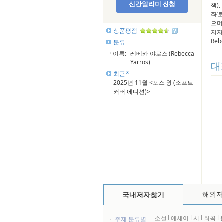
신간알리미 신청
책)
좌’
으며
상품평점
저자
Reb
분류
이름:
레베카 야로스 (Rebecca
Yarros)
대
최근작
2025년 11월 <
포스 윙 (소프트
커버 에디션)
>
해외
국내저자찾기
소설
l
에세이
l
시
l
희곡
l
주제 분류별