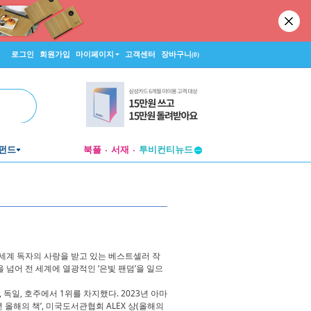
로그인
회원가입
마이페이지
고객센터
장바구니
(0)
펀드
북플
서재
투비컨티뉴드
창작플랫폼
투비컨티뉴드
세계 독자의 사랑을 받고 있는 베스트셀러 작
 넘어 전 세계에 열광적인 ‘은빛 팬덤’을 일으
 독일, 호주에서 1위를 차지했다. 2023년 아마
년 올해의 책’, 미국도서관협회 ALEX 상(올해의