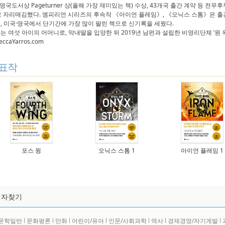
, 영국도서상 Pageturner 상(올해 가장 재미있는 책) 수상, 43개국 출간 계약 등 전
로 자리매김했다. 엠피리언 시리즈의 후속작 《아이언 플레임》, 《오닉스 스톰》은 출간
, 미국·영국에서 단기간에 가장 많이 팔린 책으로 신기록을 세웠다.
는 여섯 아이의 어머니로, 막내딸을 입양한 뒤 2019년 남편과 설립한 비영리단체 ‘원 
eccaYarros.com
표작
포스 윙
오닉스 스톰 1
아이언 플레임 1
저자찾기
문학일반
l
문화평론
l
만화
l
어린이/유아
l
인문/사회과학
l
역사
l
경제경영/자기계발
l