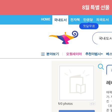
HOME
전자책
만권당
외국도서
국내도서
첫달무료
국내도
분야보기
오뒷세이아
추천마법사
베
레
매력
가.
킨 
1
/0 photos
《포
존 