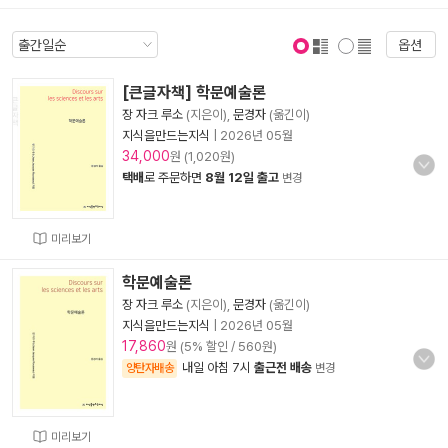
옵션
표지 보기
표지 안보기
[큰글자책] 학문예술론
장 자크 루소
(지은이),
문경자
(옮긴이)
지식을만드는지식
|
2026년 05월
34,000
원 (1,020원)
택배
로 주문하면
8월 12일 출고
변경
미리보기
학문예술론
장 자크 루소
(지은이),
문경자
(옮긴이)
지식을만드는지식
|
2026년 05월
17,860
원 (5% 할인 / 560원)
내일 아침 7시
출근전 배송
양탄자배송
변경
미리보기