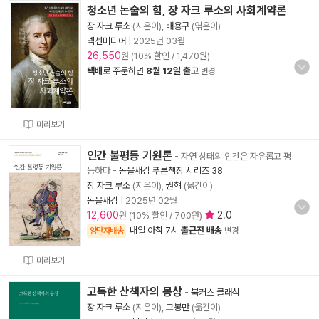
청소년 논술의 힘, 장 자크 루소의 사회계약론
장 자크 루소
(지은이),
배용구
(엮은이)
넥센미디어
|
2025년 03월
26,550
원 (10% 할인 / 1,470원)
택배
로 주문하면
8월 12일 출고
변경
미리보기
인간 불평등 기원론
- 자연 상태의 인간은 자유롭고 평
등하다
-
돋을새김 푸른책장 시리즈 38
장 자크 루소
(지은이),
권혁
(옮긴이)
돋을새김
|
2025년 02월
12,600
2.0
원 (10% 할인 / 700원)
내일 아침 7시
출근전 배송
양탄자배송
변경
미리보기
고독한 산책자의 몽상
-
북커스 클래식
장 자크 루소
(지은이),
고봉만
(옮긴이)