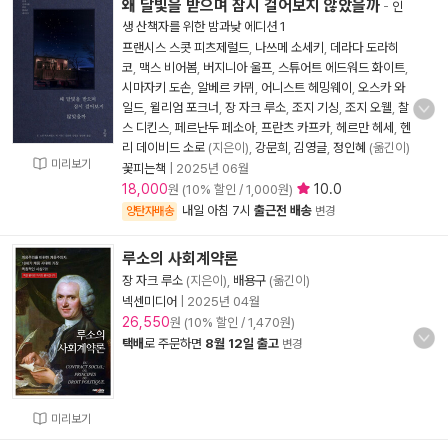
왜 달빛을 받으며 잠시 걸어보지 않았을까
-
인
생 산책자를 위한 밤과낮 에디션 1
프랜시스 스콧 피츠제럴드
,
나쓰메 소세키
,
데라다 도라히
코
,
맥스 비어봄
,
버지니아 울프
,
스튜어트 에드워드 화이트
,
시마자키 도손
,
알베르 카뮈
,
어니스트 헤밍웨이
,
오스카 와
일드
,
윌리엄 포크너
,
장 자크 루소
,
조지 기싱
,
조지 오웰
,
찰
스 디킨스
,
페르난두 페소아
,
프란츠 카프카
,
헤르만 헤세
,
헨
리 데이비드 소로
(지은이),
강문희
,
김영글
,
정인혜
(옮긴이)
미리보기
꽃피는책
|
2025년 06월
18,000
10.0
원 (10% 할인 / 1,000원)
내일 아침 7시
출근전 배송
양탄자배송
변경
루소의 사회계약론
장 자크 루소
(지은이),
배용구
(옮긴이)
넥센미디어
|
2025년 04월
26,550
원 (10% 할인 / 1,470원)
택배
로 주문하면
8월 12일 출고
변경
미리보기