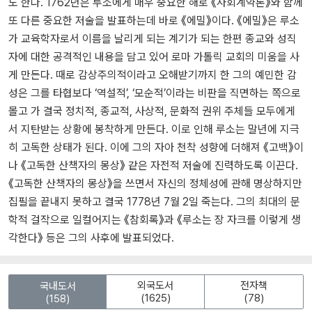
도 한다. 1762년은 루소에게 매우 중요한 해로 《사회계약론》와 함께
또 다른 중요한 저술을 발표하는데 바로 《에밀》이다. 《에밀》은 루소
가 교육학자로서 이름을 날리게 되는 계기가 되는 한편 종교와 성직
자에 대한 공격적인 내용을 담고 있어 로마 가톨릭 교회의 미움을 사
게 만든다. 때로 감상주의적이라고 오해받기까지 한 그의 예민한 감
성은 그를 타협보다 ‘역설적’, ‘모순적’이라는 비판을 직면하는 쪽으로
몰고 가 결국 정치적, 종교적, 사상적, 문화적 권위 주체들 모두에게
서 지탄받는 상황에 봉착하게 만든다. 이로 인해 루소는 말년에 지극
히 고독한 상태가 된다. 이에 그의 자아 천착 성향에 더해져 《고백》이
나 《고독한 산책자의 몽상》 같은 자전적 저술에 진력하도록 이끈다.
《고독한 산책자의 몽상》을 쓰면서 자신의 정체성에 관해 명상하지만
집필을 끝내지 못하고 결국 1778년 7월 2일 죽는다. 그의 최대의 문
학적 걸작으로 일컬어지는 《참회록》과 《루소는 장 자크를 이렇게 생
각한다》 등은 그의 사후에 발표되었다.
외국도서
전자책
국내도서
(1625)
(78)
(158)