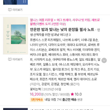
미리보기
웰니스 여름 리추얼 + 에그 트레이. 사우나 빗 키링. 레트로
물병(이벤트 도서 2만원 이상)
안온한 밤과 빛나는 낮의 문장들 필사 노트
-
인
생 산책자를 위한 밤과낮 에디션 3
프랜시스 스콧 피츠제럴드
,
나쓰메 소세키
,
너새니얼 호손
,
니이미 난키치
,
다자이 오사무
,
데라다 도라히코
,
로버트 루
이스 스티븐슨
,
로베르트 발저
,
맥스 비어봄
,
미야자와 겐지
,
버지니아 울프
,
베아트릭스 포터
,
스튜어트 에드워드 화이
미리보기
트
,
시마자키 도손
,
아쿠타가와 류노스케
,
알도 레오폴드
,
알
베르 카뮈
,
알퐁스 도데
,
어니스트 헤밍웨이
,
오리쿠치 시노
부
,
오스카 와일드
,
윌리엄 포크너
,
장 자크 루소
,
조지 기싱
,
조지 오웰
,
찰스 디킨스
,
카렐 차페크
,
폴 부르제
,
페르난두
페소아
,
프란츠 카프카
,
헤르만 헤세
,
헨리 데이비드 소로
(지은이),
강문희
,
김영글
,
정인혜
(옮긴이)
꽃피는책
|
2025년 06월
16,200
10.0
원 (10% 할인 / 900원)
내일 아침 7시
출근전 배송
양탄자배송
변경