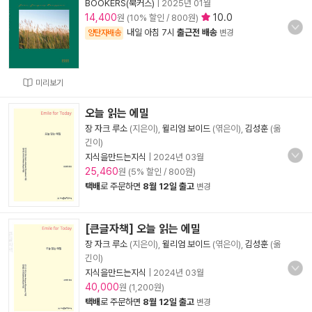
BOOKERS(북커스)
|
2025년 01월
14,400
10.0
원 (10% 할인 / 800원)
내일 아침 7시
출근전 배송
양탄자배송
변경
미리보기
오늘 읽는 에밀
장 자크 루소
(지은이),
윌리엄 보이드
(엮은이),
김성훈
(옮
긴이)
지식을만드는지식
|
2024년 03월
25,460
원 (5% 할인 / 800원)
택배
로 주문하면
8월 12일 출고
변경
[큰글자책] 오늘 읽는 에밀
장 자크 루소
(지은이),
윌리엄 보이드
(엮은이),
김성훈
(옮
긴이)
지식을만드는지식
|
2024년 03월
40,000
원 (1,200원)
택배
로 주문하면
8월 12일 출고
변경