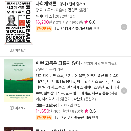
사회계약론
-
정치+철학 총서 1
장 자크 루소
(지은이),
김영욱
(옮긴이)
후마니타스
|
2022년 12월
16,200
8.0
원 (10% 할인 / 900원)
내일 밤 11시
잠들기전 배송
양탄자배송
변경
미리보기
어떤 고독은 외롭지 않다
- 우리가 사랑한 작가들의
낭만적 은둔의 기술
헨리 데이비드 소로
,
버지니아 울프
,
에드거 앨런 포
,
에밀리
디킨슨
,
미셸 에켐 드 몽테뉴
,
메리 E. 윌킨스 프리먼
,
앨리스
메이넬
,
장 자크 루소
,
엘리자베스 케이디 스탠턴
,
르네 데카
르트
,
알렉산더 포프
,
랄프 왈도 에머슨
,
새뮤얼 존슨
(지은
이),
재커리 시거
(엮은이),
박산호
(옮긴이)
인플루엔셜(주)
|
2022년 11월
미리보기
14,850
8.8
원 (10% 할인 / 820원)
내일 아침 7시
출근전 배송
양탄자배송
변경