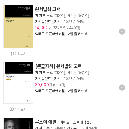
원서발췌 고백
장 자크 루소
(지은이),
서익원
(옮긴이)
지식을만드는지식
|
2026년 04월
14,060
원 (5% 할인 / 440원)
택배
로 주문하면
8월 12일 출고
변경
미리보기
[큰글자책] 원서발췌 고백
장 자크 루소
(지은이),
서익원
(옮긴이)
지식을만드는지식
|
2026년 04월
30,000
원 (900원)
택배
로 주문하면
8월 12일 출고
변경
미리보기
루소의 에밀
-
메이트북스 클래식 26
장 자크 루소
(지은이),
강현규
,
이나래
(옮긴이)