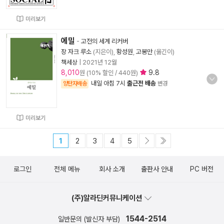
미리보기
에밀
-
고전의 세계 리커버
장 자크 루소
(지은이),
황성원
,
고봉만
(옮긴이)
책세상
|
2021년 12월
8,010
9.8
원 (10% 할인 / 440원)
내일 아침 7시
출근전 배송
양탄자배송
변경
미리보기
1
2
3
4
5
로그인
전체 메뉴
회사 소개
출판사 안내
PC 버전
(주)알라딘커뮤니케이션
1544-2514
일반문의 (발신자 부담)