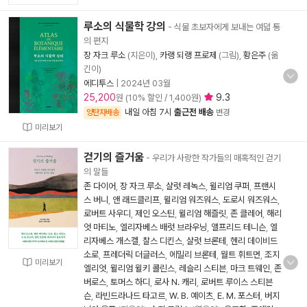
루소의 식물학 강의
- 식물 초보자에게 보내는 여덟 통
의 편지
장 자크 루소
(지은이),
카랭 되랭 프로제
(그림),
황은주
(옮
긴이)
에디투스
|
2024년 03월
25,200
9.3
원 (10% 할인 / 1,400원)
내일 아침 7시
출근전 배송
양탄자배송
변경
미리보기
걷기의 즐거움
- 우리가 사랑한 작가들의 매혹적인 걷기
의 말들
존 다이어
,
장 자크 루소
,
샬럿 레녹스
,
윌리엄 쿠퍼
,
프랜시
스 버니
,
앤 래드클리프
,
윌리엄 워즈워스
,
도로시 워즈워스
,
로버트 사우디
,
제인 오스틴
,
윌리엄 해즐릿
,
존 클레어
,
해리
엇 마티노
,
엘리자베스 배럿 브라우닝
,
앨프리드 테니슨
,
엘
리자베스 개스켈
,
찰스 디킨스
,
샬럿 브론테
,
헨리 데이비드
소로
,
프레더릭 더글러스
,
에밀리 브론테
,
월트 휘트먼
,
조지
미리보기
엘리엇
,
윌리엄 윌키 콜린스
,
레슬리 스티븐
,
마크 트웨인
,
존
버로스
,
토머스 하디
,
로사 N. 캐리
,
로버트 루이스 스티븐
슨
,
라빈드라나드 타고르
,
W. B. 예이츠
,
E. M. 포스터
,
버지