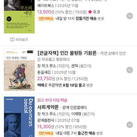
메이트북스
|
2025년 11월
13,500
9.9
원 (10% 할인 / 750원)
내일 밤 11시
잠들기전 배송
양탄자배송
변경
미리보기
[큰글자책] 인간 불평등 기원론
- 자연 상태의 인간
은 자유롭고 평등하다
장 자크 루소
(지은이),
권혁
(옮긴이)
돋을새김
|
2025년 10월
23,750
원 (5% 할인 / 1,250원)
택배
로 주문하면
8월 18일 출고
변경
읽고 쓰다 리딩 저널
사회계약론
-
문예 인문클래식
장 자크 루소
(지은이),
이재형
(옮긴이)
문예출판사
|
2025년 07월
15,300
원 (10% 할인 / 850원)
내일 아침 7시
출근전 배송
양탄자배송
변경