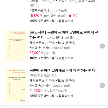
니아 울프
(지은이),
수지 크립스
(엮은이),
윤교찬
,
조애리
(옮긴이)
인플루엔셜(주)
|
2023년 10월
15,120
9.2
원 (10% 할인 / 840원)
택배
로 주문하면
8월 10일 출고
변경
[큰글자책] 공연에 관하여 달랑베르 씨에게 전
하는 편지
- 그리고 달랑베르의 답신
장 자크 루소
(지은이),
이효숙
(옮긴이)
지식을만드는지식
|
2023년 09월
37,000
원 (1,110원)
택배
로 주문하면
8월 12일 출고
변경
공연에 관하여 달랑베르 씨에게 전하는 편지
-
그리고 달랑베르의 답신
장 자크 루소
(지은이),
이효숙
(옮긴이)
지식을만드는지식
|
2023년 09월
21,660
원 (5% 할인 / 680원)
택배
로 주문하면
8월 12일 출고
변경