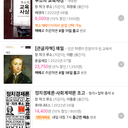
루소의 교육사상
- 개정판
장 자크 루소
(지은이),
최정웅
(옮긴이)
배영사
|
2022년 08월
9,000
원 (10% 할인 / 500원)
책소개페이지에서 분철 선택 가능
택배
로 주문하면
8월 11일 출고
변경
[큰글자책] 에밀
- 인간 혁명의 진원지가 된 교육서
장 자크 루소
(지은이),
이환
(옮긴이)
돋을새김
|
2022년 07월
23,750
원 (5% 할인 / 1,250원)
택배
로 주문하면
8월 18일 출고
변경
정치경제론·사회계약론 초고
-
정치+철학 총서 4
장 자크 루소
(지은이),
이충훈
(옮긴이)
후마니타스
|
2022년 06월
14,400
원 (10% 할인 / 800원)
내일 아침 7시
출근전 배송
양탄자배송
변경