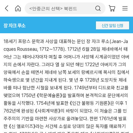
장 자크 루소
신간 알림 신청
18세기 프랑스 문학과 사상을 대표하는 문인 장 자크 루소(Jean-Ja
cques Rousseau, 1712∼1778). 1712년 6월 28일 제네바에서 태
어난 그는 태어나자마자 며칠 후 어머니가 사망해 시계공이었던 아버
지의 손에서 자란다. 그러다 열 살 되던 해인 1722년 아버지가 그의
양육에서 손을 떼면서 제네바 남쪽 보세의 랑베르시에 목사의 집에서
하숙생으로 몇 년간을 지내게 된다. 몇 년 후 1728년 도망치듯 제네
바를 떠나 험난한 시절을 보내게 된다. 1749년부터 디드로와 친교를
맺었으며 1750년 《학문예술론》을 발표하며 본격적으로 문단에서의
활동을 시작했다. 1754년에 발표한 《인간 불평등 기원론》은 이후 1
762년에 완성된 《사회계약론》의 바탕이 되었다. 이 저술은 그를 민
주주의의 기반을 마련한 사상가로 올려놓았다. 한편 1761년에 발표
한 《신 엘로이즈》라는 서간체 소설로 당대의 많은 독자를 매료하기