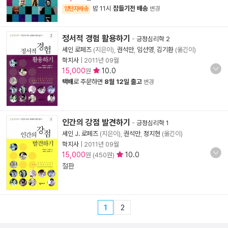
밤 11시
잠들기전 배송
양탄자배송
변경
정서적 경험 활용하기
-
긍정심리학 2
셰인 로페즈
(지은이),
권석만
,
임선영
,
김기환
(옮긴이)
학지사
|
2011년 09월
15,000
10.0
원
택배
로 주문하면
8월 12일 출고
변경
인간의 강점 발견하기
-
긍정심리학 1
셰인 J. 로페즈
(지은이),
권석만
,
정지현
(옮긴이)
학지사
|
2011년 09월
15,000
10.0
원 (450원)
절판
1
2