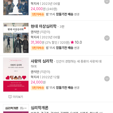
학지사
|
2023년 06월
24,000
원 (240원)
밤 11시
잠들기전 배송
양탄자배송
변경
현대 이상심리학
- 3판
권석만
(지은이)
학지사
|
2023년 06월
31,360
10.0
원 (2% 할인 / 320원)
밤 11시
잠들기전 배송
양탄자배송
변경
사랑의 심리학
- 인간이 경험하는 세 종류의 사랑에 대
하여
권석만
(지은이)
학지사
|
2022년 12월
24,000
원
밤 11시
잠들기전 배송
양탄자배송
변경
미리보기
심리학개론