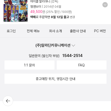
마이클 말리아니
(감독)
엠앤브이
|
2014년 04월
49,500
원 (25% 할인 / 500원)
택배
로 주문하면
8월 12일 출고
변경
로그인
전체 메뉴
회사 소개
출판사 안내
PC 버전
(주)알라딘커뮤니케이션
1544-2514
일반문의 (발신자 부담)
1:1 문의
FAQ
중고매장 위치, 영업시간 안내
뒤로가
기