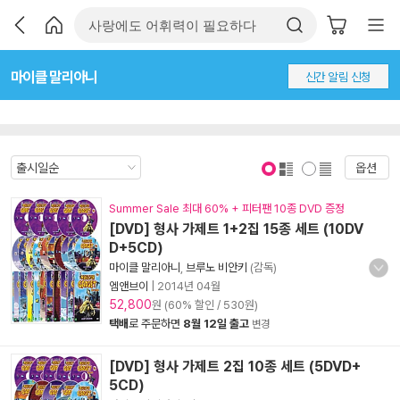
마이클 말리아니
신간 알림 신청
옵션
표지 보기
표지 안보기
Summer Sale 최대 60% + 피터팬 10종 DVD 증정
[DVD] 형사 가제트 1+2집 15종 세트 (10DV
D+5CD)
마이클 말리아니
,
브루노 비안키
(감독)
엠앤브이
|
2014년 04월
52,800
원 (60% 할인 / 530원)
택배
로 주문하면
8월 12일 출고
변경
[DVD] 형사 가제트 2집 10종 세트 (5DVD+
5CD)