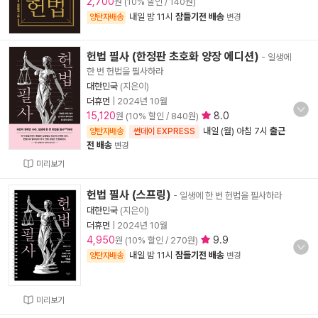
2,700
원 (10% 할인 / 140원)
내일 밤 11시
잠들기전 배송
양탄자배송
변경
헌법 필사 (한정판 초호화 양장 에디션)
- 일생에
한 번 헌법을 필사하라
대한민국
(지은이)
더휴먼
|
2024년 10월
15,120
8.0
원 (10% 할인 / 840원)
내일 (월) 아침 7시
출근
양탄자배송
썬데이 EXPRESS
전 배송
변경
미리보기
헌법 필사 (스프링)
- 일생에 한 번 헌법을 필사하라
대한민국
(지은이)
더휴먼
|
2024년 10월
4,950
9.9
원 (10% 할인 / 270원)
내일 밤 11시
잠들기전 배송
양탄자배송
변경
미리보기