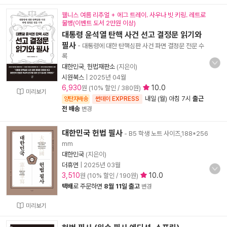
웰니스 여름 리추얼 + 에그 트레이. 사우나 빗 키링. 레트로
물병(이벤트 도서 2만원 이상)
대통령 윤석열 탄핵 사건 선고 결정문 읽기와
필사
- 대통령에 대한 탄핵심판 사건 파면 결정문 전문 수
록
대한민국
,
헌법재판소
(지은이)
시원북스
|
2025년 04월
6,930
10.0
원 (10% 할인 / 380원)
미리보기
내일 (월) 아침 7시
출근
양탄자배송
썬데이 EXPRESS
전 배송
변경
대한민국 헌법 필사
- B5 학생 노트 사이즈,188*256
mm
대한민국
(지은이)
더휴먼
|
2025년 03월
3,510
10.0
원 (10% 할인 / 190원)
택배
로 주문하면
8월 11일 출고
변경
미리보기