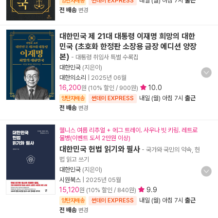
내일 (월) 아침 7시
출근
양탄자배송
썬데이 EXPRESS
전 배송
변경
대한민국 제 21대 대통령 이재명 희망의 대한
민국 (초호화 한정판 소장용 금장 에디션 양장
본)
- 대통령 취임사 특별 수록집
대한민국
(지은이)
대한의소리
|
2025년 06월
16,200
10.0
원 (10% 할인 / 900원)
내일 (월) 아침 7시
출근
양탄자배송
썬데이 EXPRESS
전 배송
변경
웰니스 여름 리추얼 + 에그 트레이. 사우나 빗 키링. 레트로
물병(이벤트 도서 2만원 이상)
대한민국 헌법 읽기와 필사
- 국가와 국민의 약속, 헌
법 읽고 쓰기
대한민국
(지은이)
시원북스
|
2025년 05월
15,120
9.9
원 (10% 할인 / 840원)
내일 (월) 아침 7시
출근
양탄자배송
썬데이 EXPRESS
전 배송
변경