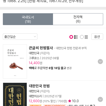
행 1988. 2.25] [헌법 제10호, 1987.10.29, 전부개정]
전자책
국내도서
(6)
(18)
옵션
표지 보기
표지 안보기
큰글씨 헌법필사
- 대한민국 헌법 전문과 부칙
대한민국
(지은이)
그루코스
|
2025년 08월
14,400
원
택배
로 주문하면
8월 18일 출고
변경
대한민국 헌법
대한민국
(지은이)
대한의소리
|
2025년 07월
12,600
10.0
원 (10% 할인 / 700원)