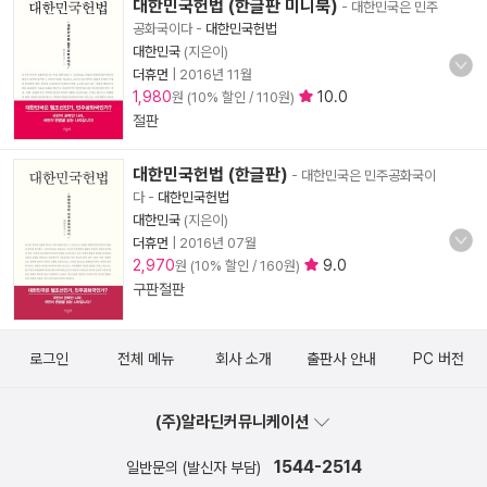
대한민국헌법 (한글판 미니북)
- 대한민국은 민주
공화국이다
-
대한민국헌법
대한민국
(지은이)
더휴먼
|
2016년 11월
1,980
10.0
원 (10% 할인 / 110원)
절판
대한민국헌법 (한글판)
- 대한민국은 민주공화국이
다
-
대한민국헌법
대한민국
(지은이)
더휴먼
|
2016년 07월
2,970
9.0
원 (10% 할인 / 160원)
구판절판
로그인
전체 메뉴
회사 소개
출판사 안내
PC 버전
(주)알라딘커뮤니케이션
1544-2514
일반문의 (발신자 부담)