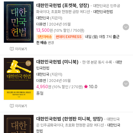
대한민국헌법 (포켓북, 양장)
- 대한민국은 민주공
화국이다, 초호화 한정판 금장 에디션
-
대한민국헌법
대한민국
(지은이)
더휴먼
|
2024년 05월
13,500
원 (10% 할인 / 750원)
내일 (월) 아침 7시
출근
양탄자배송
썬데이 EXPRESS
전 배송
변경
미리보기
대한민국헌법 (미니북)
- 한·영 본문 동시 수록
-
대한
민국헌법
대한민국
(지은이)
더휴먼
|
2024년 05월
4,950
10.0
원 (10% 할인 / 270원)
품절
미리보기
대한민국헌법 (한영판 미니북, 양장)
- 대한민국
은 민주공화국이다, 초호화 한정판 금장 에디션
-
대한민국
헌법