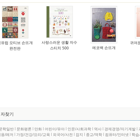
사랑스러운 생활 자수
북유럽 모티브 손뜨개
귀여운
에코백 손뜨개
스티치 500
완전판
저자찾기
문학일반
l
문화평론
l
만화
l
어린이/유아
l
인문/사회과학
l
역사
l
경제경영/자기계발
l
실용/레저
l
가정/건강/요리/교육
l
외국어/사전
l
잡지
l
종교/역학
l
컴퓨터/인터넷
l
학습