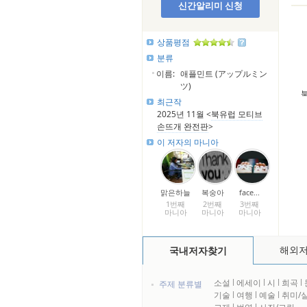
신간알리미 신청
상품평점
분류
이름:
애플민트 (アップルミン
ツ)
최근작
2025년 11월 <
북유럽 모티브
손뜨개 완전판
>
이 저자의 마니아
맑은하늘
복숭아
face...
1번째
2번째
3번째
마니아
마니아
마니아
해외
국내저자찾기
소설
l
에세이
l
시
l
희곡
l
주제 분류별
기술
l
여행
l
예술
l
취미/