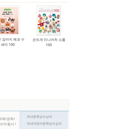
 강아지 에코 수
손뜨개 미니어처 소품
세미 100
100
국내문학상수상자
과학/공학/
국내어린이문학상수상자
서/수험서
l