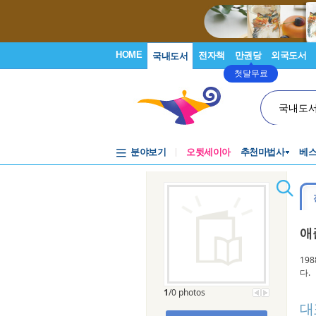
HOME
전자책
만권당
외국도서
국내도서
첫달무료
국내도
분야보기
오뒷세이아
추천마법사
베
애
19
다.
1
/0 photos
대