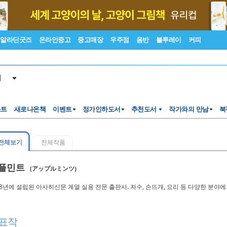
알라딘굿즈
온라인중고
중고매장
우주점
음반
블루레이
커피
서
스트
새로나온책
이벤트
정가인하도서
추천도서
작가와의 만남
북
전체보기
전체작품
플민트
(アップルミンツ)
88년에 설립된 아사히신문 계열 실용 전문 출판사. 자수, 손뜨개, 요리 등 다양한 분야
표작