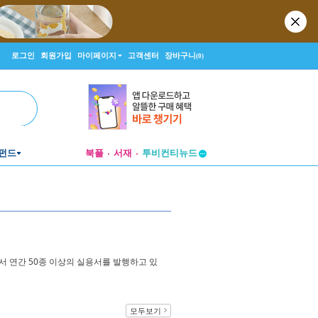
로그인
회원가입
마이페이지
고객센터
장바구니
(0)
펀드
북플
서재
투비컨티뉴드
창작플랫폼
투비컨티뉴드
에서 연간 50종 이상의 실용서를 발행하고 있
모두보기