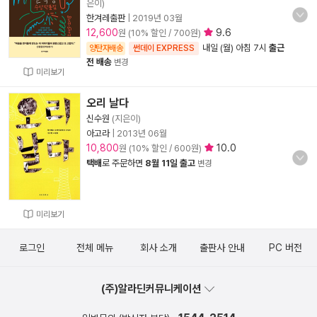
은이)
한겨레출판
|
2019년 03월
12,600
9.6
원 (10% 할인 / 700원)
내일 (월) 아침 7시
출근
양탄자배송
썬데이 EXPRESS
전 배송
변경
미리보기
오리 날다
신수원
(지은이)
아고라
|
2013년 06월
10,800
10.0
원 (10% 할인 / 600원)
택배
로 주문하면
8월 11일 출고
변경
미리보기
로그인
전체 메뉴
회사 소개
출판사 안내
PC 버전
(주)알라딘커뮤니케이션