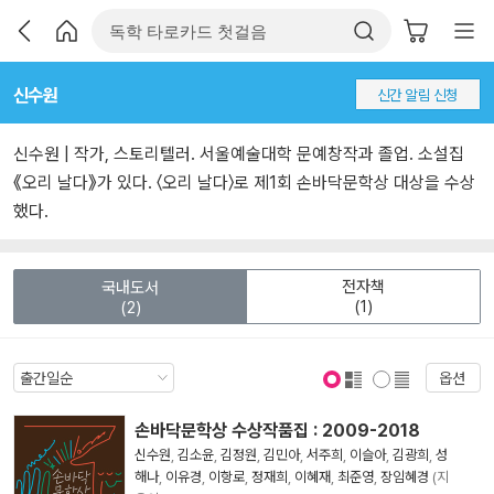
신수원
신간 알림 신청
신수원 | 작가, 스토리텔러. 서울예술대학 문예창작과 졸업. 소설집
《오리 날다》가 있다. 〈오리 날다〉로 제1회 손바닥문학상 대상을 수상
했다.
전자책
국내도서
(1)
(2)
옵션
표지 보기
표지 안보기
손바닥문학상 수상작품집 : 2009-2018
신수원
,
김소윤
,
김정원
,
김민아
,
서주희
,
이슬아
,
김광희
,
성
해나
,
이유경
,
이항로
,
정재희
,
이혜재
,
최준영
,
장임혜경
(지