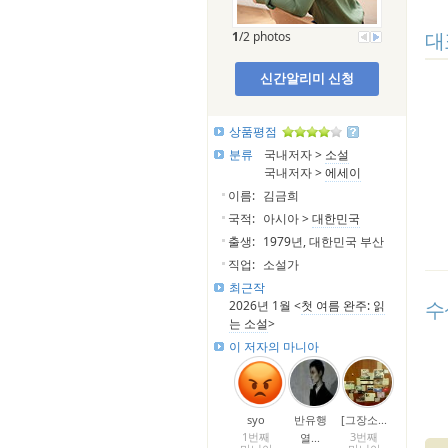
대
1
/2 photos
신간알리미 신청
상품평점
분류
국내저자 >
소설
국내저자 >
에세이
이름:
김금희
국적:
아시아 >
대한민국
출생:
1979년, 대한민국 부산
직업:
소설가
최근작
수
2026년 1월 <
첫 여름 완주: 읽
는 소설
>
이 저자의 마니아
syo
반유행
[그장소...
1번째
3번째
열...