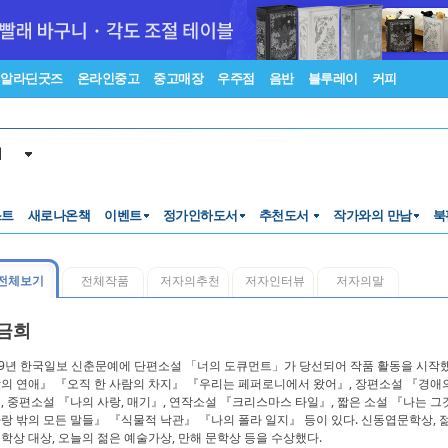
알라딘굿즈
온라인중고
중고매장
우주점
음반
블루레이
커피
서
스트
새로나온책
이벤트
정가인하도서
추천도서
작가와의 만남
북
전체보기
전체작품
저자의추천
저자인터뷰
저자의말
금희
09년 한국일보 신춘문예에 단편소설 「너의 도큐먼트」가 당선되어 작품 활동을 시작
의 연애』 『오직 한 사람의 차지』 『우리는 페퍼로니에서 왔어』, 장편소설 『경애
, 중편소설 『나의 사랑, 매기』, 연작소설 『크리스마스 타일』, 짧은 소설 『나는 그
랑 밖의 모든 말들』 『식물적 낙관』 『나의 폴라 일지』 등이 있다. 신동엽문학상, 
학상 대상, 오늘의 젊은 예술가상, 만해 문학상 등을 수상했다.