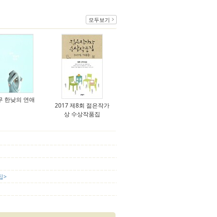
모두보기
무 한낮의 연애
2017 제8회 젊은작가
상 수상작품집
집>