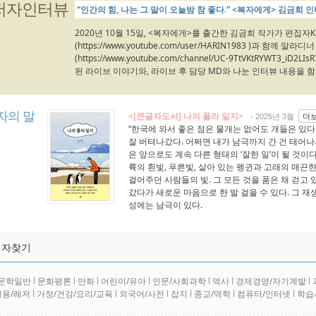
저자인터뷰
“인간의 힘, 나는 그 말이 오늘밤 참 좋다.” <복자에게> 김금희 
2020년 10월 15일, <복자에게>를 출간한 김금희 작가가 편집자
(https://www.youtube.com/user/HARIN1983 )과 함께 알라디너
(https://www.youtube.com/channel/UC-9TtVKtRYWT3_
된 라이브 이야기와, 라이브 후 담당 MD와 나눈 인터뷰 내용을 함께
자의 말
<[큰글자도서] 나의 폴라 일지>
더
- 2025년 3월
“한국에 와서 좋은 점은 물개는 없어도 개들은 있다
잘 버텨나갔다. 어쩌면 내가 남극까지 간 건 태어나
은 앞으로도 계속 다른 형태의 ‘잘한 일’이 될 것이
륙의 흰빛, 푸른빛, 살아 있는 펭귄과 고래의 매끈
걸어주던 사람들의 빛. 그 모든 것을 품은 채 걷고
갔다가 새로운 마음으로 한 발 걸을 수 있다. 그 
성에는 남극이 있다.
저자찾기
문학일반
l
문화평론
l
만화
l
어린이/유아
l
인문/사회과학
l
역사
l
경제경영/자기계발
l
실용/레저
l
가정/건강/요리/교육
l
외국어/사전
l
잡지
l
종교/역학
l
컴퓨터/인터넷
l
학습