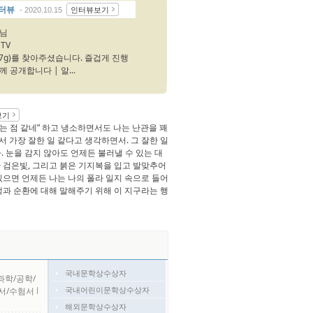
인터뷰
인터뷰보기
- 2020.10.15
K님
 TV
iD2LIsR7g)를 찾아주셨습니다. 즐겁게 진행
 공개합니다 | 알...
보기
는 점 같네” 하고 냉소하면서도 나는 난관을 꽤
서 가장 잘한 일 같다고 생각하면서. 그 잘한 일
다. 눈을 감지 않아도 언제든 불러낼 수 있는 대
한 검은빛, 그리고 붉은 기지복을 입고 발맞추어
 있으면 언제든 나는 나의 폴라 일지 속으로 들어
재생과 순환에 대해 말해주기 위해 이 지구라는 행
국내문학상수상자
과학/공학/
국내어린이문학상수상자
서/수험서
l
해외문학상수상자