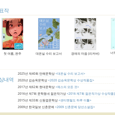
표작
너
첫 여름, 완주
대온실 수리 보고서
경애의 마음 (리커버)
2025년 제40회
만해문학상
<대온실 수리 보고서>
상내역
2020년
김승옥문학상
<2020 김승옥문학상 수상작품집>
2017년 제62회
현대문학상
<체스의 모든 것>
2016년 제7회
문학동네 젊은작가상
<2016 제7회 젊은작가상 수상작품
2015년 제33회
신동엽문학상
<센티멘털도 하루 이틀>
2009년
한국일보 신춘문예
<2009 신춘문예 당선소설집>