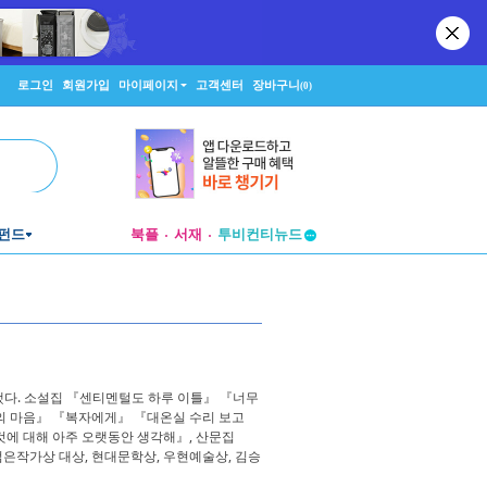
로그인
회원가입
마이페이지
고객센터
장바구니
(0)
펀드
북플
서재
투비컨티뉴드
창작플랫폼
투비컨티뉴드
했다. 소설집 『센티멘털도 하루 이틀』 『너무
의 마음』 『복자에게』 『대온실 수리 보고
것에 대해 아주 오랫동안 생각해』, 산문집
젊은작가상 대상, 현대문학상, 우현예술상, 김승