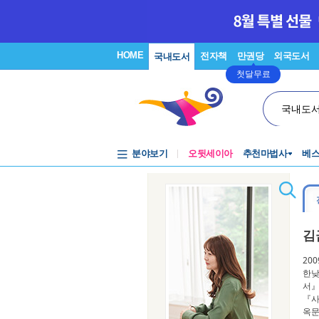
HOME
전자책
만권당
외국도서
국내도서
첫달무료
국내도
분야보기
오뒷세이아
추천마법사
베
김
20
한낮
서』
『사
옥문