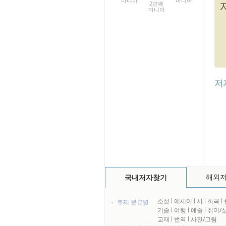
마니아
마니아
2번째
마니아
저
해외
국내저자찾기
소설
l
에세이
l
시
l
희곡
l
주제 분류별
기술
l
여행
l
예술
l
취미/
교재
l
번역
l
사진/그림