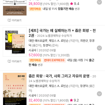
28,800
9.4
원 (10% 할인 / 1,600원)
내일 밤 11시
잠들기전 배송
양탄자배송
변경
미리보기
[세트] 국가는 왜 실패하는가 + 좁은 회랑 - 전
2권
- 2024 노벨경제학상 수상작가
대런 애쓰모글루
,
제임스 A. 로빈슨
(지은이),
최완규
,
장경
덕
(옮긴이),
장경덕
(감수)
시공사
|
2020년 09월
57,600
원 (10% 할인 / 3,200원)
내일 (월) 아침 7시
출근
양탄자배송
썬데이 EXPRESS
미리보기
전 배송
변경
좁은 회랑 : 국가, 사회 그리고 자유의 운명
- 20
24 노벨경제학상 수상작가
대런 애쓰모글루
,
제임스 A. 로빈슨
(지은이),
장경덕
(옮긴
이)
시공사
|
2020년 09월
32,400
9.2
원 (10% 할인 / 1,800원)