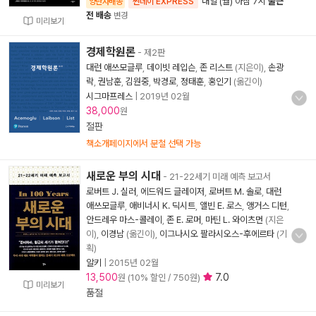
내일 (월) 아침 7시
출근
양탄자배송
썬데이 EXPRESS
전 배송
변경
미리보기
경제학원론
- 제2판
대런 애쓰모글루
,
데이빗 레입슨
,
존 리스트
(지은이),
손광
락
,
권남훈
,
김원중
,
박경로
,
정태훈
,
홍인기
(옮긴이)
시그마프레스
|
2019년 02월
38,000
원
절판
책소개페이지에서 분철 선택 가능
새로운 부의 시대
- 21-22세기 미래 예측 보고서
로버트 J. 실러
,
에드워드 글레이저
,
로버트 M. 솔로
,
대런
애쓰모글루
,
애비너시 K. 딕시트
,
앨빈 E. 로스
,
앵거스 디턴
,
안드레우 마스-콜레이
,
존 E. 로머
,
마틴 L. 와이츠먼
(지은
이),
이경남
(옮긴이),
이그나시오 팔라시오스-후에르타
(기
획)
알키
|
2015년 02월
13,500
7.0
원 (10% 할인 / 750원)
미리보기
품절