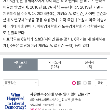
2005년 젊은 경제학자에게 수여되는 최고 권위의 존 베이츠 클라크
메달을 받았으며, 2016년 BBVA 지식 프론티어상, 2019년 키엘 세
계경제상을 수상했다. 2024년에는 제임스 A. 로빈슨, 사이먼 존슨과
함께 노벨경제학상을 공동 수상했다. 미국 국립과학원과 미국 예술과
학아카데미 회원이며, 계량경제학회와 노동경제학회의 석학회원으
로 선출되었다.
대표작으로 《권력과 진보》(사이먼 존슨 공저), 《국가는 왜 실패하는
가》, 《좁은 회랑》(이상 제임스 A. 로빈슨 공저) 등이 있다.
외국도서
전자책
국내도서
(126)
(5)
(15)
옵션
표지 보기
표지 안보기
자유민주주의에 무슨 일이 일어났는가?
대런 아세모글루
(지은이),
김승진
(옮긴이)
생각의힘
|
2026년 08월