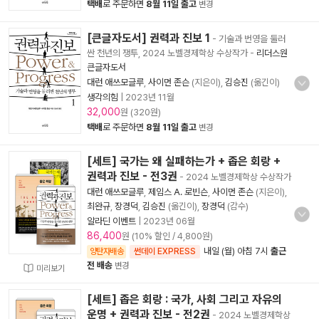
택배
로 주문하면
8월 11일 출고
변경
[큰글자도서] 권력과 진보 1
- 기술과 번영을 둘러
싼 천년의 쟁투, 2024 노벨경제학상 수상작가
-
리더스원
큰글자도서
대런 애쓰모글루
,
사이먼 존슨
(지은이),
김승진
(옮긴이)
생각의힘
|
2023년 11월
32,000
원 (320원)
택배
로 주문하면
8월 11일 출고
변경
[세트] 국가는 왜 실패하는가 + 좁은 회랑 +
권력과 진보 - 전3권
- 2024 노벨경제학상 수상작가
대런 애쓰모글루
,
제임스 A. 로빈슨
,
사이먼 존슨
(지은이),
최완규
,
장경덕
,
김승진
(옮긴이),
장경덕
(감수)
알라딘 이벤트
|
2023년 06월
86,400
원 (10% 할인 / 4,800원)
내일 (월) 아침 7시
출근
양탄자배송
썬데이 EXPRESS
전 배송
변경
미리보기
[세트] 좁은 회랑 : 국가, 사회 그리고 자유의
운명 + 권력과 진보 - 전2권
- 2024 노벨경제학상