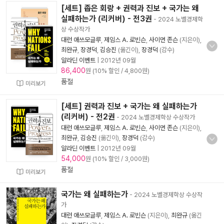
[세트] 좁은 회랑 + 권력과 진보 + 국가는 왜
실패하는가 (리커버) - 전3권
- 2024 노벨경제학
상 수상작가
대런 애쓰모글루
,
제임스 A. 로빈슨
,
사이먼 존슨
(지은이),
최완규
,
장경덕
,
김승진
(옮긴이),
장경덕
(감수)
알라딘 이벤트
|
2012년 09월
86,400
원 (10% 할인 / 4,800원)
품절
미리보기
[세트] 권력과 진보 + 국가는 왜 실패하는가
(리커버) - 전2권
- 2024 노벨경제학상 수상작가
대런 애쓰모글루
,
제임스 A. 로빈슨
,
사이먼 존슨
(지은이),
최완규
,
김승진
(옮긴이),
장경덕
(감수)
알라딘 이벤트
|
2012년 09월
54,000
원 (10% 할인 / 3,000원)
품절
미리보기
국가는 왜 실패하는가
- 2024 노벨경제학상 수상작
가
대런 애쓰모글루
,
제임스 A. 로빈슨
(지은이),
최완규
(옮긴