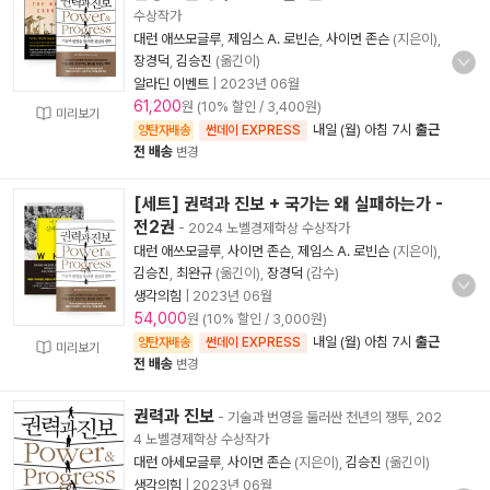
수상작가
대런 애쓰모글루
,
제임스 A. 로빈슨
,
사이먼 존슨
(지은이),
장경덕
,
김승진
(옮긴이)
알라딘 이벤트
|
2023년 06월
61,200
원 (10% 할인 / 3,400원)
미리보기
내일 (월) 아침 7시
출근
양탄자배송
썬데이 EXPRESS
전 배송
변경
[세트] 권력과 진보 + 국가는 왜 실패하는가 -
전2권
- 2024 노벨경제학상 수상작가
대런 애쓰모글루
,
사이먼 존슨
,
제임스 A. 로빈슨
(지은이),
김승진
,
최완규
(옮긴이),
장경덕
(감수)
생각의힘
|
2023년 06월
54,000
원 (10% 할인 / 3,000원)
내일 (월) 아침 7시
출근
양탄자배송
썬데이 EXPRESS
미리보기
전 배송
변경
권력과 진보
- 기술과 번영을 둘러싼 천년의 쟁투, 202
4 노벨경제학상 수상작가
대런 아세모글루
,
사이먼 존슨
(지은이),
김승진
(옮긴이)
생각의힘
|
2023년 06월