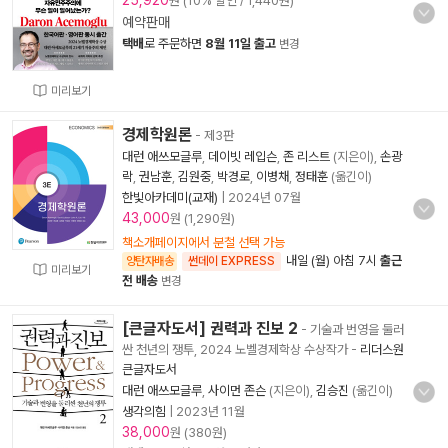
25,920
원 (10% 할인 / 1,440원)
예약판매
택배
로 주문하면
8월 11일 출고
변경
미리보기
경제학원론
- 제3판
대런 애쓰모글루
,
데이빗 레입슨
,
존 리스트
(지은이),
손광
락
,
권남훈
,
김원중
,
박경로
,
이병채
,
정태훈
(옮긴이)
한빛아카데미(교재)
|
2024년 07월
43,000
원 (1,290원)
책소개페이지에서 분철 선택 가능
내일 (월) 아침 7시
출근
양탄자배송
썬데이 EXPRESS
미리보기
전 배송
변경
[큰글자도서] 권력과 진보 2
- 기술과 번영을 둘러
싼 천년의 쟁투, 2024 노벨경제학상 수상작가
-
리더스원
큰글자도서
대런 애쓰모글루
,
사이먼 존슨
(지은이),
김승진
(옮긴이)
생각의힘
|
2023년 11월
38,000
원 (380원)