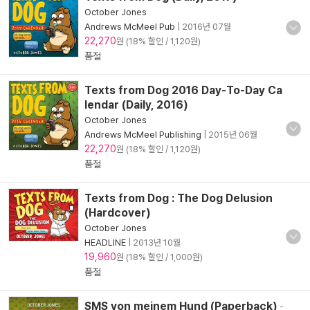
October Jones
Andrews McMeel Pub
|
2016년 07월
22,270
원 (18% 할인 / 1,120원)
품절
Texts from Dog 2016 Day-To-Day Ca
lendar (Daily, 2016)
October Jones
Andrews McMeel Publishing
|
2015년 06월
22,270
원 (18% 할인 / 1,120원)
품절
Texts from Dog : The Dog Delusion
(Hardcover)
October Jones
HEADLINE
|
2013년 10월
19,960
원 (18% 할인 / 1,000원)
품절
SMS von meinem Hund (Paperback)
-