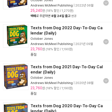
October Jones
Andrews McMeel Publishing
|
2022년 06월
25,240
원 (18% 할인 / 1,270원)
택배
로 주문하면
8월 24일 출고
변경
Texts from Dog 2022 Day-To-Day Ca
lendar (Daily)
October Jones
Andrews McMeel Publishing
|
2021년 09월
23,760
원 (18% 할인 / 1,190원)
품절
Texts from Dog 2021 Day-To-Day Cal
endar (Daily)
October Jones
Andrews McMeel Publishing
|
2020년 08월
23,760
원 (18% 할인 / 1,190원)
품절
Texts from Dog 2020 Day-To-Day Ca
lendar (Daily)