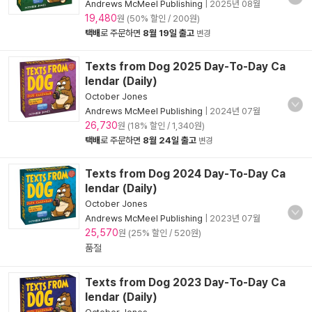
Andrews McMeel Publishing
|
2025년 08월
19,480
원 (50% 할인 / 200원)
택배
로 주문하면
8월 19일 출고
변경
Texts from Dog 2025 Day-To-Day Ca
lendar (Daily)
October Jones
Andrews McMeel Publishing
|
2024년 07월
26,730
원 (18% 할인 / 1,340원)
택배
로 주문하면
8월 24일 출고
변경
Texts from Dog 2024 Day-To-Day Ca
lendar (Daily)
October Jones
Andrews McMeel Publishing
|
2023년 07월
25,570
원 (25% 할인 / 520원)
품절
Texts from Dog 2023 Day-To-Day Ca
lendar (Daily)