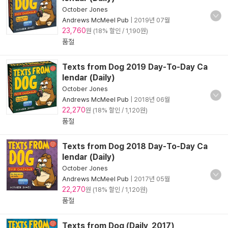
October Jones
Andrews McMeel Pub
|
2019년 07월
23,760
원 (18% 할인 / 1,190원)
품절
Texts from Dog 2019 Day-To-Day Ca
lendar (Daily)
October Jones
Andrews McMeel Pub
|
2018년 06월
22,270
원 (18% 할인 / 1,120원)
품절
Texts from Dog 2018 Day-To-Day Ca
lendar (Daily)
October Jones
Andrews McMeel Pub
|
2017년 05월
22,270
원 (18% 할인 / 1,120원)
품절
Texts from Dog (Daily, 2017)