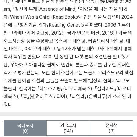
다. 에세이스트로도 활발히 활동해 『아담의 죽음』The Death of Ad
am, 『정신의 부재』Absence of Mind, 『어렸을 때 나는 책을 읽었
다』When I Was a Child I Read Books와 같은 책을 남겼으며 2024
년에는 『창세기를 읽다』Reading Genesis를 펴냈다. 2006년 루이
빌 그라베마이어 종교상, 2012년 국가 인문학 메달, 2016년 미국 의
회도서관상 등을 수상하고 옥스퍼드 대학교, 케임브리지 대학교, 예
일 대학교, 아이오와 대학교 등 12개가 넘는 대학교와 대학에서 명예
박사 학위를 받았다. 40여 년 동안 단 다섯 편의 소설만을 발표했지
만, 우아하고 아름다운 필체로 인간의 본질과 종교를 탐구한 위대한
작가로 평가받는다. 또한 현대 소설가로는 드물게 그리스도교의 핵심
주제를 담아낸 소설과 글들을 꾸준히 발표해 ‘일상의 신학자’라고도
불린다. 한국에는 『하우스키핑』(마로니에북스), 『길리아드』(마로니
에북스), 『홈』(랜덤하우스코리아), 『라일라』(은행나무)가 소개된 바
있다.
외국도서
전자책
국내도서
(141)
(3)
(8)