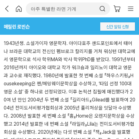
메릴린 로빈슨
신간 알림 신청
1943년생. 소설가이자 영문학자. 아이다호주 샌드포인트에서 태어
나 브라운 대학교의 전신인 펨브로크 칼리지를 거쳐 워싱턴 대학교에
서 영문학으로 석사 학위MA와 박사 학위PhD를 받았다. 1991년부터
2016년까지 아이오와 대학교 작가 워크숍과 일리노이 대학교 영문
과 교수로 재직했다. 1980년에 발표한 첫 번째 소설 『하우스키핑』H
ousekeeping은 펜/헤밍웨이문학상을 수상하고, ‘타임 선정 100대
영문 소설’ 중 하나로 선정되었다. 이후 논픽션 집필에 매진했다가 2
0여 년 만인 2004년 두 번째 소설 『길리아드』Gilead를 발표하여 20
04년 전미도서비평가협회상과 2005년 퓰리처상을 잇달아 수상했
다. 2008년 발표한 세 번째 소설 『홈』Home은 오렌지문학상을 수상
했고 2014년 발표한 네 번째 소설 『라일라』Lila는 전미도서비평가협
회상을 수상했다. 2020년에는 다섯 번째 소설 『잭』Jack을 발표했