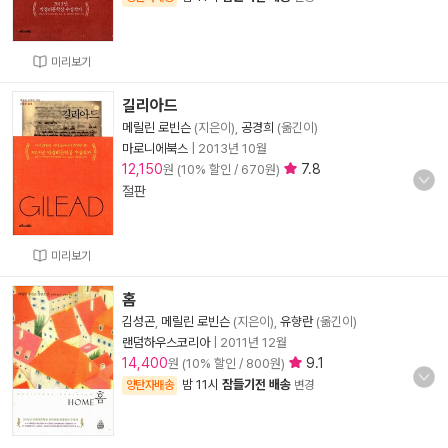
미리보기
길리아드
메릴린 로빈슨
(지은이),
공경희
(옮긴이)
마로니에북스
|
2013년 10월
12,150
7.8
원 (10% 할인 / 670원)
절판
미리보기
홈
김성곤
,
메릴린 로빈슨
(지은이),
유향란
(옮긴이)
랜덤하우스코리아
|
2011년 12월
14,400
9.1
원 (10% 할인 / 800원)
밤 11시
잠들기전 배송
양탄자배송
변경