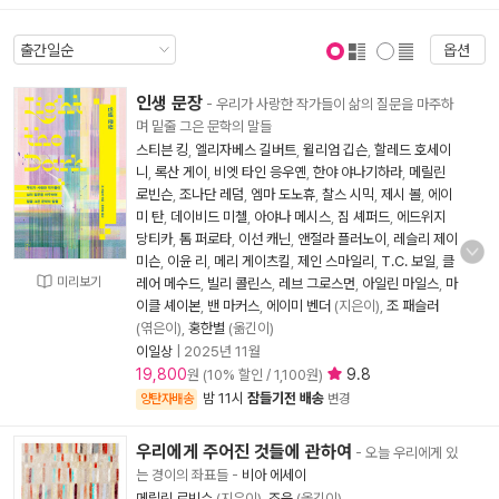
옵션
표지 보기
표지 안보기
인생 문장
- 우리가 사랑한 작가들이 삶의 질문을 마주하
며 밑줄 그은 문학의 말들
스티븐 킹
,
엘리자베스 길버트
,
윌리엄 깁슨
,
할레드 호세이
니
,
록산 게이
,
비엣 타인 응우옌
,
한야 야나기하라
,
메릴린
로빈슨
,
조나단 레덤
,
엠마 도노휴
,
찰스 시믹
,
제시 볼
,
에이
미 탄
,
데이비드 미첼
,
아야나 메시스
,
짐 셰퍼드
,
에드위지
당티카
,
톰 퍼로타
,
이선 캐닌
,
앤절라 플러노이
,
레슬리 제이
미슨
,
이윤 리
,
메리 게이츠킬
,
제인 스마일리
,
T.C. 보일
,
클
미리보기
레어 메수드
,
빌리 콜린스
,
레브 그로스먼
,
아일린 마일스
,
마
이클 셰이본
,
밴 마커스
,
에이미 벤더
(지은이),
조 패슬러
(엮은이),
홍한별
(옮긴이)
이일상
|
2025년 11월
19,800
9.8
원 (10% 할인 / 1,100원)
밤 11시
잠들기전 배송
양탄자배송
변경
우리에게 주어진 것들에 관하여
- 오늘 우리에게 있
는 경이의 좌표들
-
비아 에세이
메릴린 로빈슨
(지은이),
조윤
(옮긴이)