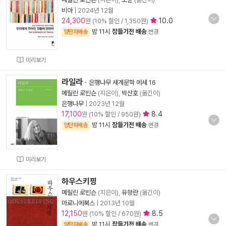
비아
|
2024년 12월
24,300
10.0
원 (10% 할인 / 1,350원)
밤 11시
잠들기전 배송
양탄자배송
변경
미리보기
라일라
-
은행나무 세계문학 에세 16
메릴린 로빈슨
(지은이),
박산호
(옮긴이)
은행나무
|
2023년 12월
17,100
8.4
원 (10% 할인 / 950원)
밤 11시
잠들기전 배송
양탄자배송
변경
미리보기
하우스키핑
메릴린 로빈슨
(지은이),
유향란
(옮긴이)
마로니에북스
|
2013년 10월
12,150
8.5
원 (10% 할인 / 670원)
밤 11시
잠들기전 배송
양탄자배송
변경