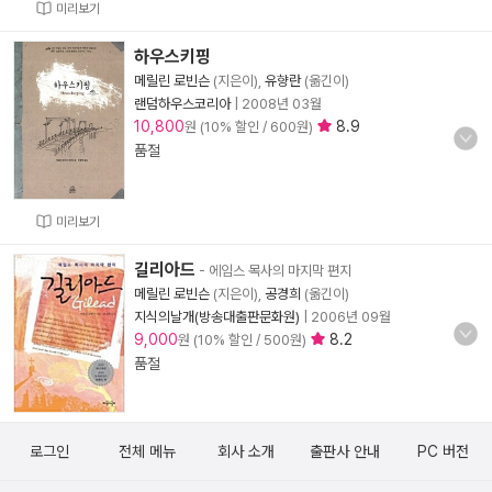
미리보기
하우스키핑
메릴린 로빈슨
(지은이),
유향란
(옮긴이)
랜덤하우스코리아
|
2008년 03월
10,800
8.9
원 (10% 할인 / 600원)
품절
미리보기
길리아드
- 에임스 목사의 마지막 편지
메릴린 로빈슨
(지은이),
공경희
(옮긴이)
지식의날개(방송대출판문화원)
|
2006년 09월
9,000
8.2
원 (10% 할인 / 500원)
품절
로그인
전체 메뉴
회사 소개
출판사 안내
PC 버전