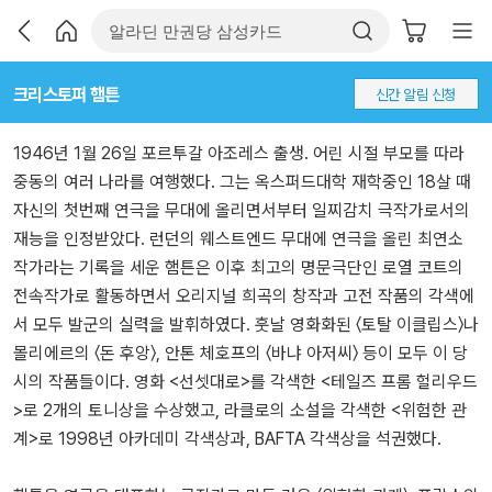
크리스토퍼 햄튼
신간 알림 신청
1946년 1월 26일 포르투갈 아조레스 출생. 어린 시절 부모를 따라
중동의 여러 나라를 여행했다. 그는 옥스퍼드대학 재학중인 18살 때
자신의 첫번째 연극을 무대에 올리면서부터 일찌감치 극작가로서의
재능을 인정받았다. 런던의 웨스트엔드 무대에 연극을 올린 최연소
작가라는 기록을 세운 햄튼은 이후 최고의 명문극단인 로열 코트의
전속작가로 활동하면서 오리지널 희곡의 창작과 고전 작품의 각색에
서 모두 발군의 실력을 발휘하였다. 훗날 영화화된 〈토탈 이클립스〉나
몰리에르의 〈돈 후앙〉, 안톤 체호프의 〈바냐 아저씨〉 등이 모두 이 당
시의 작품들이다. 영화 <선셋대로>를 각색한 <테일즈 프롬 헐리우드
>로 2개의 토니상을 수상했고, 라클로의 소설을 각색한 <위험한 관
계>로 1998년 아카데미 각색상과, BAFTA 각색상을 석권했다.