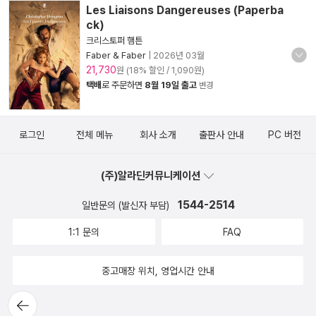
Les Liaisons Dangereuses (Paperba
ck)
크리스토퍼 햄튼
Faber & Faber
|
2026년 03월
21,730
원 (18% 할인 / 1,090원)
택배
로 주문하면
8월 19일 출고
변경
로그인
전체 메뉴
회사 소개
출판사 안내
PC 버전
(주)알라딘커뮤니케이션
1544-2514
일반문의 (발신자 부담)
1:1 문의
FAQ
중고매장 위치, 영업시간 안내
뒤로가
기