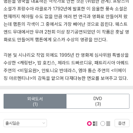
햄튼을 영국을 대표하는 극작가로 만든 것은 〈위험한 관계〉. 프랑스의
소설가 프랑수아 라클로가 1792년에 발표한 이 음울한 풍속 소설은
현재까지 헤아릴 수도 없을 만큼 여러 번 연극과 영화로 만들어져 왔
는데 햄튼의 각색이 그 중에서도 가장 빼어난 것으로 꼽힌다. 웨스트
엔드 무대에서만 무려 2천회 이상 장기공연되었던 이 작품은 훗날 영
화로도 만들어져 햄튼에게 오스카 수상의 영광을 안긴다.
각본 및 시나리오 작업 외에도 1995년 칸 영화제 심사위원 특별상을
수상한 <캐링턴>, 밥 호킨스, 제라드 드빠르디유, 패트리시아 아퀘드
주연의 <비밀요원>, 안토니오 반데라스, 엠마 톰슨 주연의 <이메이
징 아르헨티나>의 감독을 맡으며 다재다능한 면모를 보여주고 있다.
DVD
외국도서
(3)
(1)
옵션
표지 보기
표지 안보기