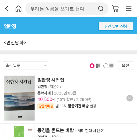
엄한정
신간 알림 신청
<면산담화>
옵션
표지 보기
표지 안보기
엄한정 시전집
엄한정
(지은이)
문학사계
|
2023년 06월
40,500
원 (10% 할인 / 2,250원)
밤 11시
잠들기전 배송
양탄자배송
변경
풍경을 흔드는 바람
-
새미 현대 시선 21