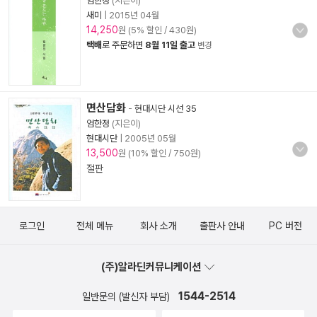
엄한정
(지은이)
새미
|
2015년 04월
14,250
원 (5% 할인 / 430원)
택배
로 주문하면
8월 11일 출고
변경
면산담화
-
현대시단 시선 35
엄한정
(지은이)
현대시단
|
2005년 05월
13,500
원 (10% 할인 / 750원)
절판
로그인
전체 메뉴
회사 소개
출판사 안내
PC 버전
(주)알라딘커뮤니케이션
1544-2514
일반문의 (발신자 부담)