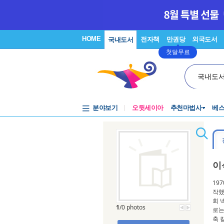
HOME
전자책
만권당
외국도서
국내도서
첫달무료
국내도
분야보기
오뒷세이아
추천마법사
베
이
19
작했
회 
1
/0 photos
로는
축 