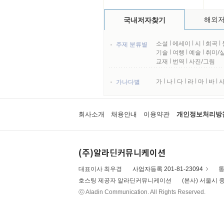
해외
국내저자찾기
소설
l
에세이
l
시
l
희곡
l
주제 분류별
기술
l
여행
l
예술
l
취미/
교재
l
번역
l
사진/그림
가
l
나
l
다
l
라
l
마
l
바
l
가나다별
회사소개
채용안내
이용약관
개인정보처리방
(주)알라딘커뮤니케이션
대표이사 최우경
사업자등록 201-81-23094
통
호스팅 제공자 알라딘커뮤니케이션
(본사) 서울시 중
ⓒ Aladin Communication. All Rights Reserved.