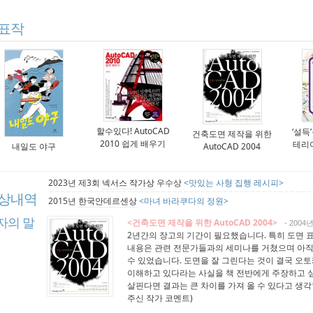
표작
할수있다! AutoCAD
‘설득
건축도면 제작을 위한
2010 쉽게 배우기
테리
내일도 야구
AutoCAD 2004
2023년 제3회
넥서스 작가상
우수상
<맛있는 사형 집행 레시피>
상내역
2015년
한국안데르센상
<마녀 바라쿠다의 정원>
자의 말
<건축도면 제작을 위한 AutoCAD 2004>
- 2004
2년간의 장고의 기간이 필요했습니다. 특히 도면 
내용은 관련 전문가들과의 세미나를 거쳤으며 아직도
수 있었습니다. 도면을 잘 그린다는 것이 결국 오
이해하고 있다라는 사실을 책 전반에게 주장하고 
살핀다면 결과는 큰 차이를 가져 올 수 있다고 생각합
주신 작가 코멘트)