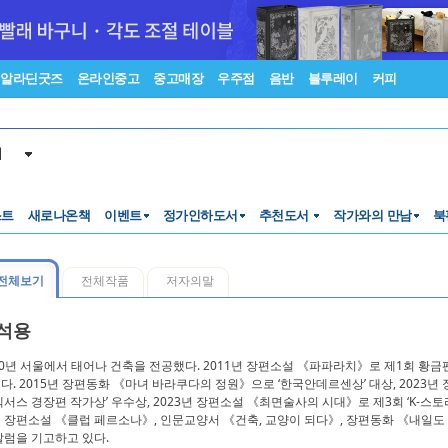
알라딘굿즈
온라인중고
중고매장
우주점
음반
블루레이
커피
서
스트
새로나온책
이벤트
정가인하도서
추천도서
작가와의 만남
북
전체보기
전체작품
저자의말
석용
70년 서울에서 태어나 건축을 전공했다. 2011년 장편소설 《파파라치》로 제1회 황
다. 2015년 장편동화 《마녀 바라쿠다의 정원》으로 ‘한국안데르센상’ 대상, 2023년
넥서스 경장편 작가상’ 우수상, 2023년 장편소설 《최면술사의 시대》로 제3회 ‘K-스
 장편소설 《클럽 페르소나》, 인문교양서 《건축, 교양이 되다》, 장편동화 《내일도
칼럼을 기고하고 있다.