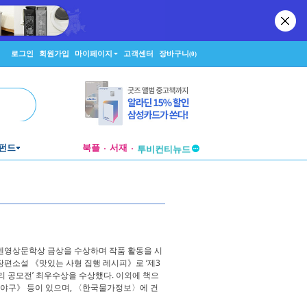
로그인
회원가입
마이페이지
고객센터
장바구니
(0)
펀드
북플
서재
투비컨티뉴드
창작플랫폼
투비컨티뉴드
금펜영상문학상 금상을 수상하며 작품 활동을 시
 장편소설 《맛있는 사형 집행 레시피》로 ‘제3
토리 공모전’ 최우수상을 수상했다. 이외에 책으
 야구》 등이 있으며, 〈한국물가정보〉에 건