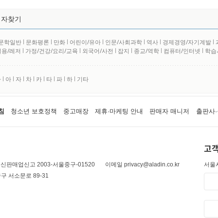
저자찾기
문학일반
l
문화평론
l
만화
l
어린이/유아
l
인문/사회과학
l
역사
l
경제경영/자기계발
l
실용/레저
l
가정/건강/요리/교육
l
외국어/사전
l
잡지
l
종교/역학
l
컴퓨터/인터넷
l
학습
사
l
아
l
자
l
차
l
카
l
타
l
파
l
하
l
기타
침
청소년 보호정책
중고매장
제휴·마케팅 안내
판매자 매니저
출판사·
고객
신판매업신고 2003-서울중구-01520
이메일 privacy@aladin.co.kr
서울시
구 서소문로 89-31