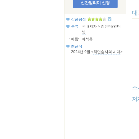
신간알리미 신청
대
상품평점
분류
국내저자 >
컴퓨터/인터
넷
이름:
이석용
최근작
2024년 9월 <
최면술사의 시대
>
수
저