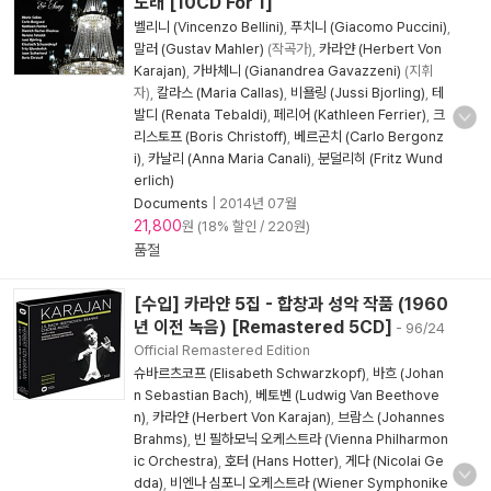
노래 [10CD For 1]
벨리니 (Vincenzo Bellini)
,
푸치니 (Giacomo Puccini)
,
말러 (Gustav Mahler)
(작곡가),
카라얀 (Herbert Von
Karajan)
,
가바체니 (Gianandrea Gavazzeni)
(지휘
자),
칼라스 (Maria Callas)
,
비욜링 (Jussi Bjorling)
,
테
발디 (Renata Tebaldi)
,
페리어 (Kathleen Ferrier)
,
크
리스토프 (Boris Christoff)
,
베르곤치 (Carlo Bergonz
i)
,
카날리 (Anna Maria Canali)
,
분덜리히 (Fritz Wund
erlich)
Documents
|
2014년 07월
21,800
원 (18% 할인 / 220원)
품절
[수입] 카라얀 5집 - 합창과 성악 작품 (1960
년 이전 녹음) [Remastered 5CD]
- 96/24
Official Remastered Edition
슈바르츠코프 (Elisabeth Schwarzkopf)
,
바흐 (Johan
n Sebastian Bach)
,
베토벤 (Ludwig Van Beethove
n)
,
카라얀 (Herbert Von Karajan)
,
브람스 (Johannes
Brahms)
,
빈 필하모닉 오케스트라 (Vienna Philharmon
ic Orchestra)
,
호터 (Hans Hotter)
,
게다 (Nicolai Ge
dda)
,
비엔나 심포니 오케스트라 (Wiener Symphonike