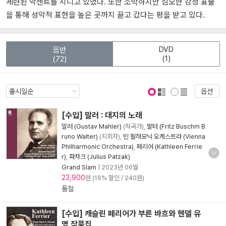
세련된 악센트를 지니고 있었다. 또한 소박하지만 심오한 감정 표출
을 통해 성악적 표현을 높은 곳까지 끌고 갔다는 평을 받고 있다.
DVD
음반
(1)
(72)
옵션
표지 보기
표지 안보기
[수입] 말러 : 대지의 노래
말러 (Gustav Mahler)
(작곡가),
발터 (Fritz Buschm B
runo Walter)
(지휘자),
빈 필하모닉 오케스트라 (Vienna
Philharmonic Orchestra)
,
페리어 (Kathleen Ferrie
r)
,
파차크 (Julius Patzak)
Grand Slam
|
2023년 06월
23,900
원 (16% 할인 / 240원)
품절
[수입] 캐슬린 페리어가 부른 바흐와 헨델 유
명 작품집