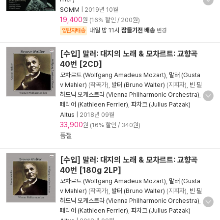
SOMM
|
2019년 10월
19,400
원 (16% 할인 / 200원)
내일 밤 11시
잠들기전 배송
양탄자배송
변경
[수입] 말러: 대지의 노래 & 모차르트: 교향곡
40번 [2CD]
모차르트 (Wolfgang Amadeus Mozart)
,
말러 (Gusta
v Mahler)
(작곡가),
발터 (Bruno Walter)
(지휘자),
빈 필
하모닉 오케스트라 (Vienna Philharmonic Orchestra)
,
페리어 (Kathleen Ferrier)
,
파차크 (Julius Patzak)
Altus
|
2018년 09월
33,900
원 (16% 할인 / 340원)
품절
[수입] 말러: 대지의 노래 & 모차르트: 교향곡
40번 [180g 2LP]
모차르트 (Wolfgang Amadeus Mozart)
,
말러 (Gusta
v Mahler)
(작곡가),
발터 (Bruno Walter)
(지휘자),
빈 필
하모닉 오케스트라 (Vienna Philharmonic Orchestra)
,
페리어 (Kathleen Ferrier)
,
파차크 (Julius Patzak)