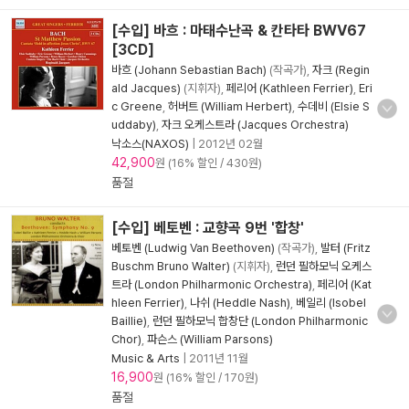
[수입] 바흐 : 마태수난곡 & 칸타타 BWV67
[3CD]
바흐 (Johann Sebastian Bach)
(작곡가),
자크 (Regin
ald Jacques)
(지휘자),
페리어 (Kathleen Ferrier)
,
Eri
c Greene
,
허버트 (William Herbert)
,
수데비 (Elsie S
uddaby)
,
자크 오케스트라 (Jacques Orchestra)
낙소스(NAXOS)
|
2012년 02월
42,900
원 (16% 할인 / 430원)
품절
[수입] 베토벤 : 교향곡 9번 '합창'
베토벤 (Ludwig Van Beethoven)
(작곡가),
발터 (Fritz
Buschm Bruno Walter)
(지휘자),
런던 필하모닉 오케스
트라 (London Philharmonic Orchestra)
,
페리어 (Kat
hleen Ferrier)
,
나쉬 (Heddle Nash)
,
베일리 (Isobel
Baillie)
,
런던 필하모닉 합창단 (London Philharmonic
Chor)
,
파슨스 (William Parsons)
Music & Arts
|
2011년 11월
16,900
원 (16% 할인 / 170원)
품절