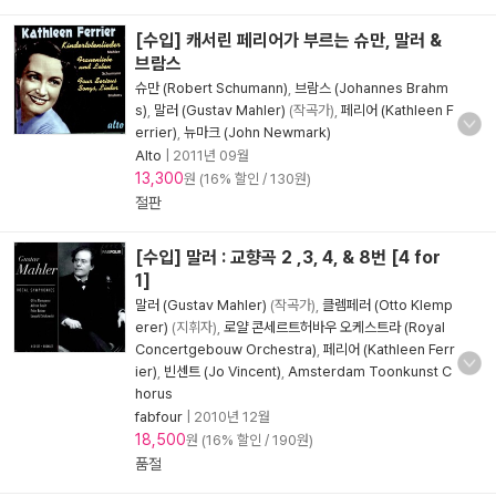
[수입] 캐서린 페리어가 부르는 슈만, 말러 &
브람스
슈만 (Robert Schumann)
,
브람스 (Johannes Brahm
s)
,
말러 (Gustav Mahler)
(작곡가),
페리어 (Kathleen F
errier)
,
뉴마크 (John Newmark)
Alto
|
2011년 09월
13,300
원 (16% 할인 / 130원)
절판
[수입] 말러 : 교향곡 2 ,3, 4, & 8번 [4 for
1]
말러 (Gustav Mahler)
(작곡가),
클렘페러 (Otto Klemp
erer)
(지휘자),
로얄 콘세르트허바우 오케스트라 (Royal
Concertgebouw Orchestra)
,
페리어 (Kathleen Ferr
ier)
,
빈센트 (Jo Vincent)
,
Amsterdam Toonkunst C
horus
fabfour
|
2010년 12월
18,500
원 (16% 할인 / 190원)
품절