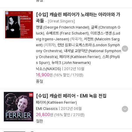
품절
[수입] 캐슬린 페리어가 노래하는 아리아와 가
곡들
- [Great Singers]
헨델 (George Friderich Handel)
,
글룩 (Christoph G
luck)
,
슈베르트 (Franz Schubert)
,
이르겐스-옌센 (Lud
vig Irgens-Jensen)
(작곡가),
서전트 (Malcolm Sarg
ent)
(지휘자),
런던 심포니 오케스트라 (London Symph
ony Orchestra)
,
내셔널 교향악단 (National Symphon
y Orchestra)
,
페리어 (Kathleen Ferrier)
,
스퍼 (Phylli
s Spurr)
,
뉴마크 (John Newmark)
낙소스(NAXOS)
|
2012년 10월
16,900
원 (16% 할인 / 170원)
품절
[수입] 캐슬린 페리어 - EMI 녹음 전집
페리어 (Kathleen Ferrier)
EMI Classics
|
2012년 06월
26,800
원 (16% 할인 / 270원)
절판