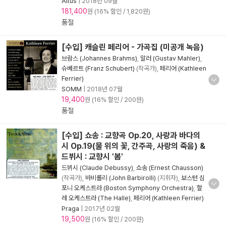
Altus
|
2018년 09월
181,400
원 (16% 할인 / 1,820원)
품절
[수입] 캐슬린 페리어 - 가곡집 (미공개 녹음)
브람스 (Johannes Brahms)
,
말러 (Gustav Mahler)
,
슈베르트 (Franz Schubert)
(작곡가),
페리어 (Kathleen
Ferrier)
SOMM
|
2018년 07월
19,400
원 (16% 할인 / 200원)
품절
[수입] 쇼송 : 교향곡 Op.20, 사랑과 바다의
시 Op.19(물 위의 꽃, 간주곡, 사랑의 죽음) &
드뷔시 : 교향시 '봄'
드뷔시 (Claude Debussy)
,
쇼송 (Ernest Chausson)
(작곡가),
바비롤리 (John Barbirolli)
(지휘자),
보스턴 심
포니 오케스트라 (Boston Symphony Orchestra)
,
할
레 오케스트라 (The Halle)
,
페리어 (Kathleen Ferrier)
Praga
|
2017년 02월
19,500
원 (16% 할인 / 200원)