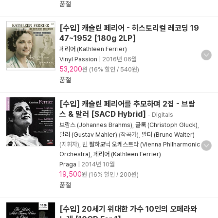
품절
[수입] 캐슬린 페리어 - 히스토리컬 레코딩 19
47~1952 [180g 2LP]
페리어 (Kathleen Ferrier)
Vinyl Passion
|
2016년 06월
53,200
원 (16% 할인 / 540원)
품절
[수입] 캐슬린 페리어를 추모하며 2집 - 브람
스 & 말러 [SACD Hybrid]
- Digitals
브람스 (Johannes Brahms)
,
글룩 (Christoph Gluck)
,
말러 (Gustav Mahler)
(작곡가),
발터 (Bruno Walter)
(지휘자),
빈 필하모닉 오케스트라 (Vienna Philharmonic
Orchestra)
,
페리어 (Kathleen Ferrier)
Praga
|
2014년 10월
19,500
원 (16% 할인 / 200원)
품절
[수입] 20세기 위대한 가수 10인의 오페라와