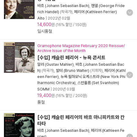
바흐 (Johann Sebastian Bach)
,
헨델 (George Fride
rich Handel)
(작곡가),
페리어 (Kathleen Ferrier)
Alto
|
2022년 02월
14,600
원 (16% 할인 / 150원)
일시품절
Gramophone Magazine February 2020 Reissue/
Archive Issue of the Month
[수입] 캐슬린 페리어 - 뉴욕 콘서트
말러 (Gustav Mahler)
,
바흐 (Johann Sebastian Bac
h)
(작곡가),
발터 (Bruno Walter)
(지휘자),
페리어 (Kathl
een Ferrier)
,
뉴욕 필하모닉 오케스트라 (New York Phi
lharmonic Orchestra)
,
스반홀름 (Set Svanholm)
SOMM
|
2020년 03월
19,400
원 (16% 할인 / 200원)
품절
[수입] 캐슬린 페리어의 바흐 마니피카트와 칸
타타
바흐 (Johann Sebastian Bach)
,
페리어 (Kathleen Fe
rrier)