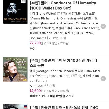
[수입] 발터 : Conductor Of Humanity
[10CD Wallet Box Set]
발터 (Bruno Walter)
(지휘자),
빈 필하모닉 오케스트라
(Vienna Philharmonic Orchestra)
,
뉴욕 필하모닉 오
케스트라 (New York Philharmonic Orchestra)
,
제르
킨 (Rudolf Serkin)
,
프란체스카티 (Zino Francescatti)
,
페리어 (Kathleen Ferrier)
,
파차크 (Julius Patzak)
Documents
|
2012년 05월
22,200
원 (16% 할인 / 230원)
품절
[수입] 케슬린 페리어 탄생 100주년 기념 베
스트 음반
헨델 (George Friderich Handel)
,
말러 (Gustav Mahl
er)
,
슈베르트 (Franz Schubert)
(작곡가),
페리어 (Kathl
een Ferrier)
Alto
|
2012년 04월
14,600
원 (16% 할인 / 150원)
택배
로 주문하면
8월 12일 출고
변경
[수입] 케슬린 페리어 - 데카 녹음 전집 [14C