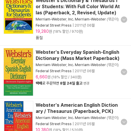
Webster's Dictionary & Thesaurus f
or Students: With Full Color World At
las (Paperback, 2, Revised, Update)
Merriam-Webster
,
Inc. Merriam-Webster
(엮은이)
Federal Street Press
|
2011년 06월
19,280
원 (18% 할인 / 970원)
품절
Webster's Everyday Spanish-English
Dictionary (Mass Market Paperback)
Merriam-Webster
,
Inc. Merriam-Webster
(엮은이)
Federal Street Press
|
2011년 06월
6,660
원 (18% 할인 / 340원)
택배
로 주문하면
8월 24일 출고
변경
Webster's American English Diction
ary / Thesaurus (Paperback, PCK)
Merriam-Webster
,
Inc. Merriam-Webster
(엮은이)
Federal Street Press
|
2011년 05월
10,380
원 (18% 할인 / 520원)