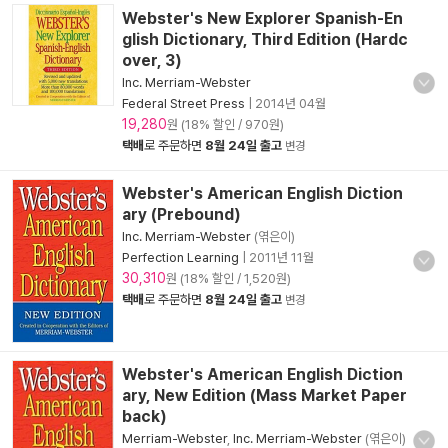
Webster's New Explorer Spanish-En
glish Dictionary, Third Edition (Hardc
over, 3)
Inc. Merriam-Webster
Federal Street Press
|
2014년 04월
19,280
원 (18% 할인 / 970원)
택배
로 주문하면
8월 24일 출고
변경
Webster's American English Diction
ary (Prebound)
Inc. Merriam-Webster
(엮은이)
Perfection Learning
|
2011년 11월
30,310
원 (18% 할인 / 1,520원)
택배
로 주문하면
8월 24일 출고
변경
Webster's American English Diction
ary, New Edition (Mass Market Paper
back)
Merriam-Webster
,
Inc. Merriam-Webster
(엮은이)