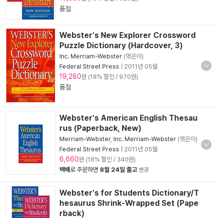
품절
Webster's New Explorer Crossword
Puzzle Dictionary (Hardcover, 3)
Inc. Merriam-Webster
(엮은이)
Federal Street Press
|
2011년 05월
19,280
원 (18% 할인 / 970원)
품절
Webster's American English Thesau
rus (Paperback, New)
Merriam-Webster
,
Inc. Merriam-Webster
(엮은이)
Federal Street Press
|
2011년 05월
6,660
원 (18% 할인 / 340원)
택배
로 주문하면
8월 24일 출고
변경
Webster's for Students Dictionary/T
hesaurus Shrink-Wrapped Set (Pape
rback)