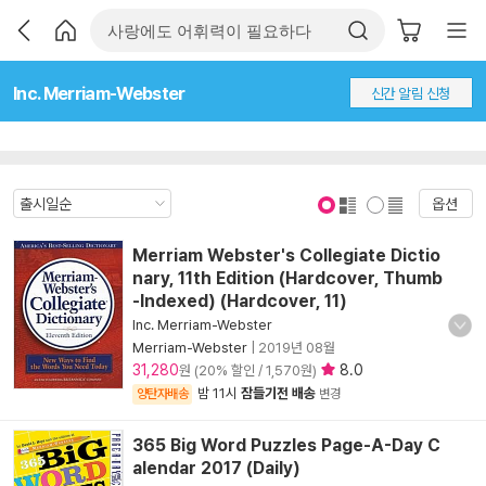
Inc. Merriam-Webster
신간 알림 신청
옵션
표지 보기
표지 안보기
Merriam Webster's Collegiate Dictio
nary, 11th Edition (Hardcover, Thumb
-Indexed) (Hardcover, 11)
Inc. Merriam-Webster
Merriam-Webster
|
2019년 08월
31,280
8.0
원 (20% 할인 / 1,570원)
밤 11시
잠들기전 배송
양탄자배송
변경
365 Big Word Puzzles Page-A-Day C
alendar 2017 (Daily)