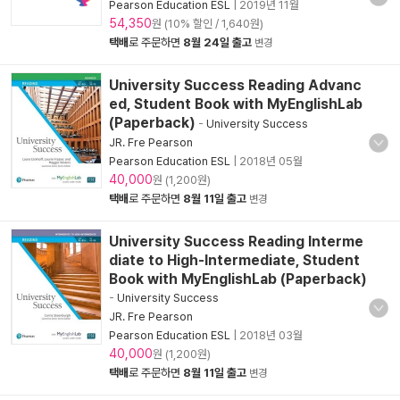
Pearson Education ESL
|
2019년 11월
54,350
원 (10% 할인 / 1,640원)
택배
로 주문하면
8월 24일 출고
변경
University Success Reading Advanc
ed, Student Book with MyEnglishLab
(Paperback)
-
University Success
JR. Fre Pearson
Pearson Education ESL
|
2018년 05월
40,000
원 (1,200원)
택배
로 주문하면
8월 11일 출고
변경
University Success Reading Interme
diate to High-Intermediate, Student
Book with MyEnglishLab (Paperback)
-
University Success
JR. Fre Pearson
Pearson Education ESL
|
2018년 03월
40,000
원 (1,200원)
택배
로 주문하면
8월 11일 출고
변경