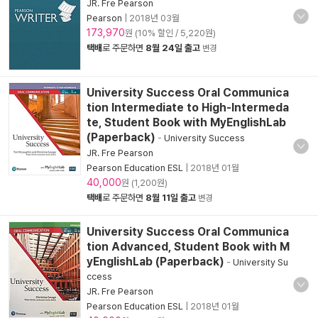
JR. Fre Pearson
Pearson
|
2018년 03월
173,970
원 (10% 할인 / 5,220원)
택배
로 주문하면
8월 24일 출고
변경
University Success Oral Communica
tion Intermediate to High-Intermeda
te, Student Book with MyEnglishLab
(Paperback)
-
University Success
JR. Fre Pearson
Pearson Education ESL
|
2018년 01월
40,000
원 (1,200원)
택배
로 주문하면
8월 11일 출고
변경
University Success Oral Communica
tion Advanced, Student Book with M
yEnglishLab (Paperback)
-
University Su
ccess
JR. Fre Pearson
Pearson Education ESL
|
2018년 01월