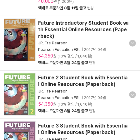
40,000
원 (1,200원)
택배
로 주문하면
8월 11일 출고
변경
Future Introductory Student Book wi
th Essential Online Resources (Pape
rback)
JR. Fre Pearson
Pearson Education ESL
|
2017년 04월
54,350
원 (10% 할인 / 1,640원)
택배
로 주문하면
8월 24일 출고
변경
Future 2 Student Book with Essentia
l Online Resources (Paperback)
JR. Fre Pearson
Pearson Education ESL
|
2017년 04월
54,350
원 (10% 할인 / 1,640원)
택배
로 주문하면
8월 24일 출고
변경
Future 3 Student Book with Essentia
l Online Resources (Paperback)
JR. Fre Pearson