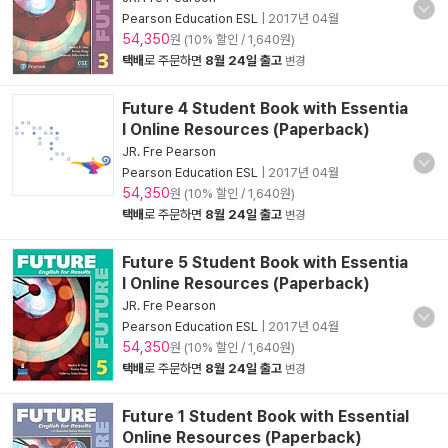
Pearson Education ESL
|
2017년 04월
54,350
원 (10% 할인 / 1,640원)
택배
로 주문하면
8월 24일 출고
변경
Future 4 Student Book with Essentia
l Online Resources (Paperback)
JR. Fre Pearson
Pearson Education ESL
|
2017년 04월
54,350
원 (10% 할인 / 1,640원)
택배
로 주문하면
8월 24일 출고
변경
Future 5 Student Book with Essentia
l Online Resources (Paperback)
JR. Fre Pearson
Pearson Education ESL
|
2017년 04월
54,350
원 (10% 할인 / 1,640원)
택배
로 주문하면
8월 24일 출고
변경
Future 1 Student Book with Essential
Online Resources (Paperback)