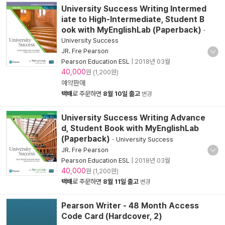
University Success Writing Intermed
iate to High-Intermediate, Student B
ook with MyEnglishLab (Paperback)
-
University Success
JR. Fre Pearson
Pearson Education ESL
|
2018년 03월
40,000
원 (1,200원)
예약판매
택배
로 주문하면
8월 10일 출고
변경
University Success Writing Advance
d, Student Book with MyEnglishLab
(Paperback)
-
University Success
JR. Fre Pearson
Pearson Education ESL
|
2018년 03월
40,000
원 (1,200원)
택배
로 주문하면
8월 11일 출고
변경
Pearson Writer - 48 Month Access
Code Card (Hardcover, 2)