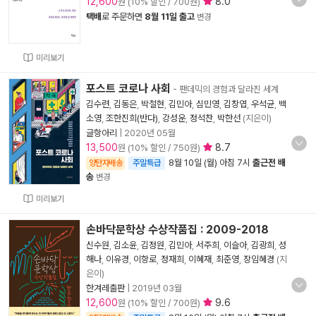
12,600
8.0
원 (10% 할인 / 700원)
택배
로 주문하면
8월 11일 출고
변경
미리보기
포스트 코로나 사회
- 팬데믹의 경험과 달라진 세계
김수련
,
김동은
,
박철현
,
김민아
,
심민영
,
김창엽
,
우석균
,
백
소영
,
조한진희(반다)
,
강성운
,
정석찬
,
박한선
(지은이)
글항아리
|
2020년 05월
13,500
8.7
원 (10% 할인 / 750원)
8월 10일 (월) 아침 7시
출근전 배
양탄자배송
주말특급
송
변경
미리보기
손바닥문학상 수상작품집 : 2009-2018
신수원
,
김소윤
,
김정원
,
김민아
,
서주희
,
이슬아
,
김광희
,
성
해나
,
이유경
,
이항로
,
정재희
,
이혜재
,
최준영
,
장임혜경
(지
은이)
한겨레출판
|
2019년 03월
12,600
9.6
원 (10% 할인 / 700원)