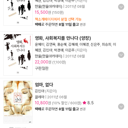
혜원
,
김민아
,
박경애
,
이은주
(지은이)
한울(한울아카데미)
|
2011년 08월
15,500
원 (150원)
책소개페이지에서 분철 선택 가능
택배
로 주문하면
8월 11일 출고
변경
영화, 사회복지를 만나다 (양장)
윤혜미
,
김연옥
,
홍순혜
,
김혜래
,
이혜경
,
신은주
,
최승희
,
이
혜원
,
김민아
,
박경애
,
이은주
(지은이)
한울(한울아카데미)
|
2011년 08월
22,000
원 (1,100원)
구판절판
엄마, 없다
김민아
(지은이)
끌레마
|
2011년 06월
10,800
8.5
원 (10% 할인 / 600원)
택배
로 주문하면
8월 11일 출고
변경