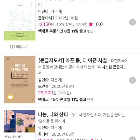
여
김민아
(지은이)
글항아리
|
2022년 08월
12,150
10.0
원 (10% 할인 / 670원)
택배
로 주문하면
8월 11일 출고
변경
미리보기
[큰글자도서] 아픈 몸, 더 아픈 차별
- 대한민국에
서 질병과 장애는 어떻게 죄가 되는가
-
리더스원 큰글자도
서
김민아
(지은이)
뜨인돌
|
2020년 09월
26,000
원 (260원)
택배
로 주문하면
8월 11일 출고
변경
나는, 나와 산다
- 누구나 혼자인 시대, 자신을 돌보는
‘혼자들’을 위하여
김민아
(지은이)
끌레마
|
2020년 06월