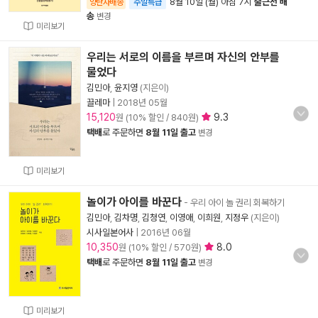
8월 10일 (월) 아침 7시
출근전 배
양탄자배송
주말특급
송
변경
미리보기
우리는 서로의 이름을 부르며 자신의 안부를
물었다
김민아
,
윤지영
(지은이)
끌레마
|
2018년 05월
15,120
9.3
원 (10% 할인 / 840원)
택배
로 주문하면
8월 11일 출고
변경
미리보기
놀이가 아이를 바꾼다
- 우리 아이 놀 권리 회복하기
김민아
,
김차명
,
김청연
,
이영애
,
이희원
,
지정우
(지은이)
시사일본어사
|
2016년 06월
10,350
8.0
원 (10% 할인 / 570원)
택배
로 주문하면
8월 11일 출고
변경
미리보기