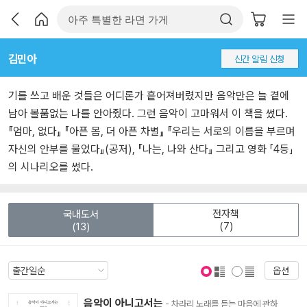
김민아
신간 알림 신청
기를 쓰고 배운 것들은 어디론가 흩어져버렸지만 음악만은 늘 곁에
남아 볼품없는 나를 안아줬다. 그런 음악이 고마워서 이 책을 썼다.
『엄마, 없다』 『아픈 몸, 더 아픈 차별』 『우리는 서로의 이름을 부르며
자신의 안부를 물었다』(공저), 『나는, 나와 산다』 그리고 영화 「4등」
의 시나리오를 썼다.
전자책
국내도서
(7)
(13)
옵션
표지 보기
표지 안보기
음악이 아니고서는
- 차라리 노래를 듣는 마음에 관하