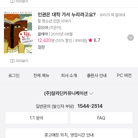
미리보기
인권은 대학 가서 누리라고요?
- 우리가 꼭 알아야
할 청소년 인권 이야기
김민아
(지은이)
끌레마
|
2010년 08월
12,420
8.7
원 (10% 할인 / 690원)
절판
미리보기
로그인
전체 메뉴
회사 소개
출판사 안내
PC 버전
(주)알라딘커뮤니케이션
1544-2514
일반문의 (발신자 부담)
1:1 문의
FAQ
중고매장 위치, 영업시간 안내