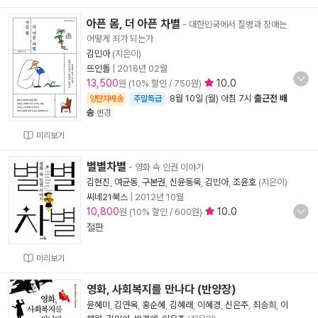
아픈 몸, 더 아픈 차별
- 대한민국에서 질병과 장애는
어떻게 죄가 되는가
김민아
(지은이)
뜨인돌
|
2016년 02월
13,500
10.0
원 (10% 할인 / 750원)
8월 10일 (월) 아침 7시
출근전 배
양탄자배송
주말특급
송
변경
미리보기
별별차별
- 영화 속 인권 이야기
김현진
,
여균동
,
구본권
,
신윤동욱
,
김민아
,
조윤호
(지은이)
씨네21북스
|
2012년 10월
10,800
10.0
원 (10% 할인 / 600원)
절판
미리보기
영화, 사회복지를 만나다 (반양장)
윤혜미
,
김연옥
,
홍순혜
,
김혜래
,
이혜경
,
신은주
,
최승희
,
이