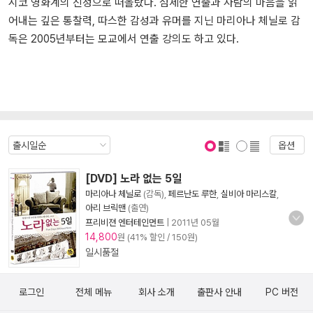
시코 영화계의 신성으로 떠올랐다. 섬세한 연출과 사람의 마음을 읽
어내는 깊은 통찰력, 따스한 감성과 유머를 지닌 마리아나 체닐로 감
독은 2005년부터는 모교에서 연출 강의도 하고 있다.
옵션
표지 보기
표지 안보기
[DVD] 노라 없는 5일
마리아나 체닐로
(감독),
페르난도 루한
,
실비아 마리스칼
,
아리 브릭맨
(출연)
프리비젼 엔터테인먼트
|
2011년 05월
14,800
원 (41% 할인 / 150원)
일시품절
로그인
전체 메뉴
회사 소개
출판사 안내
PC 버전