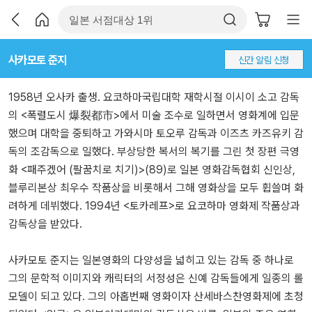
사카모토 준지
신간 알림 신청
1958년 오사카 출생. 요코하마국립대학 재학시절 이시이 소고 감독
의 <폭렬도시 爆裂都市>에서 미술 조수로 일하면서 영화계에 입문
했으며 대학을 중퇴하고 가와시마 토오루 감독과 이즈츠 카즈유키 감
독의 조감독으로 일했다. 부상당한 복서의 복기를 그린 첫 장편 극영
화 <패주겠어 (팔꿈치로 치기)>(89)로 일본 영화감독협회 신인상,
블루리본상 최우수 작품상을 비롯해서 그해 영화상을 모두 휩쓸며 화
려하게 데뷔했다. 1994년 <토카레프>로 요코하마 영화제 작품상과
감독상을 받았다.
사카모토 준지는 일본영화의 다양성을 넓히고 있는 감독 중 하나로
그의 문학적 이미지와 캐릭터의 서정성은 신예 감독들에게 일종의 롤
모델이 되고 있다. 그의 아홉번째 영화이자 산세바스찬영화제에 초청