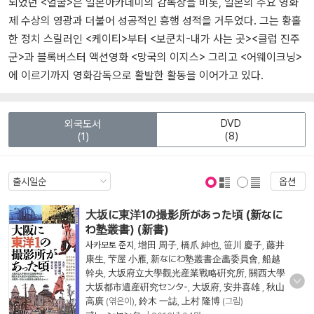
되었던 <얼굴>은 일본아카데미의 감독상을 비롯, 일본의 주요 영화
제 수상의 영광과 더불어 성공적인 흥행 성적을 거두었다. 그는 황홀
한 정치 스릴러인 <케이티>부터 <보쿤치-내가 사는 곳><클럽 진주
군>과 블록버스터 액션영화 <망국의 이지스> 그리고 <어웨이크닝>
에 이르기까지 영화감독으로 활발한 활동을 이어가고 있다.
DVD
외국도서
(8)
(1)
옵션
표지 보기
표지 안보기
大坂に東洋1の撮影所があった頃 (新なに
わ塾叢書) (新書)
사카모토 준지
,
增田 周子
,
橋爪 紳也
,
笹川 慶子
,
藤井
康生
,
芐屋 小雁
,
新なにわ塾叢書企畵委員會
,
船越
幹央
,
大坂府立大學觀光産業戰略硏究所
,
關西大學
大坂都市遺産硏究センタ-
,
大坂府
,
安井喜雄
,
秋山
高廣
(엮은이),
鈴木 一誌
,
上村 隆博
(그림)