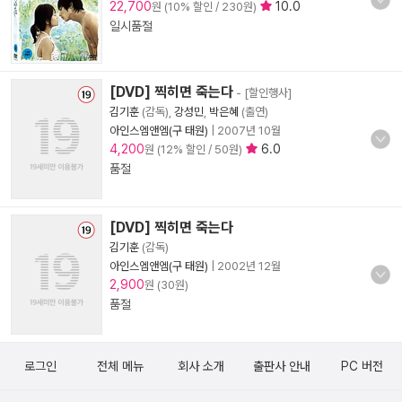
22,700
10.0
원 (10% 할인 / 230원)
일시품절
[DVD] 찍히면 죽는다
- [할인행사]
김기훈
(감독),
강성민
,
박은혜
(출연)
아인스엠앤엠(구 태원)
|
2007년 10월
4,200
6.0
원 (12% 할인 / 50원)
품절
[DVD] 찍히면 죽는다
김기훈
(감독)
아인스엠앤엠(구 태원)
|
2002년 12월
2,900
원 (30원)
품절
로그인
전체 메뉴
회사 소개
출판사 안내
PC 버전