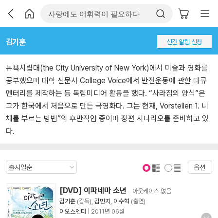
김기훈
신간 알림 신청
뉴욕시립대(the City University of New York)에서 미술과 영화를
공부했으며 대학 신문사 College Voice에서 반전운동에 관한 다큐
멘터리를 제작하는 등 독립미디어 활동을 했다. “사라짐의 양식”은
그가 한국에서 처음으로 만든 극영화다. 그는 현재, Vorstellen 1. 니
체를 부르는 방법”의 후반작업 중이며 장편 시나리오를 준비하고 있
다.
옵션
표지 보기
표지 안보기
[DVD] 이파네마 소년
- 아웃케이스 없음
김기훈
(감독),
김민지
,
이수혁
(출연)
이오스엔터
|
2011년 06월