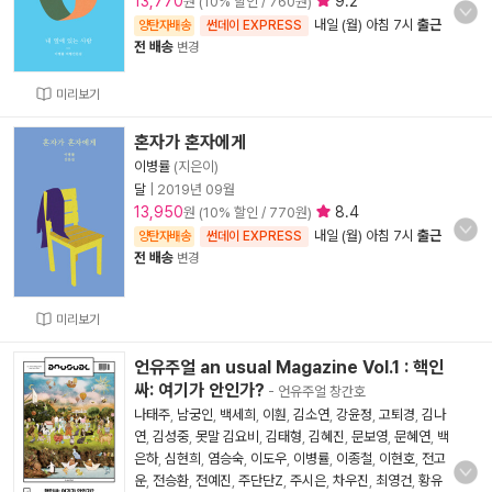
13,770
9.2
원 (10% 할인 / 760원)
내일 (월) 아침 7시
출근
양탄자배송
썬데이 EXPRESS
전 배송
변경
미리보기
혼자가 혼자에게
이병률
(지은이)
달
|
2019년 09월
13,950
8.4
원 (10% 할인 / 770원)
내일 (월) 아침 7시
출근
양탄자배송
썬데이 EXPRESS
전 배송
변경
미리보기
언유주얼 an usual Magazine Vol.1 : 핵인
싸: 여기가 안인가?
- 언유주얼 창간호
나태주
,
남궁인
,
백세희
,
이훤
,
김소연
,
강윤정
,
고퇴경
,
김나
연
,
김성중
,
못말 김요비
,
김태형
,
김혜진
,
문보영
,
문혜연
,
백
은하
,
심현희
,
염승숙
,
이도우
,
이병률
,
이종철
,
이현호
,
전고
운
,
전승환
,
전예진
,
주단단Z
,
주시은
,
차우진
,
최영건
,
황유