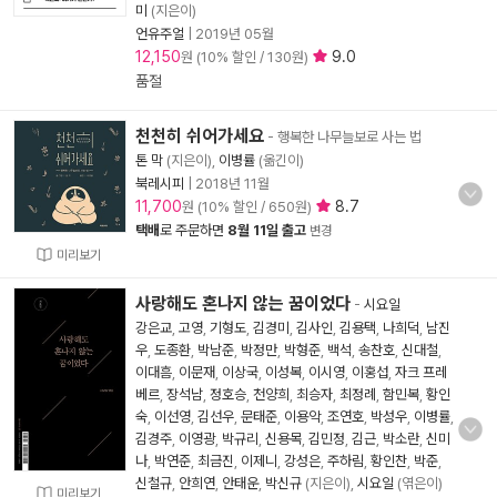
미
(지은이)
언유주얼
|
2019년 05월
12,150
9.0
원 (10% 할인 / 130원)
품절
천천히 쉬어가세요
- 행복한 나무늘보로 사는 법
톤 막
(지은이),
이병률
(옮긴이)
북레시피
|
2018년 11월
11,700
8.7
원 (10% 할인 / 650원)
택배
로 주문하면
8월 11일 출고
변경
미리보기
사랑해도 혼나지 않는 꿈이었다
-
시요일
강은교
,
고영
,
기형도
,
김경미
,
김사인
,
김용택
,
나희덕
,
남진
우
,
도종환
,
박남준
,
박정만
,
박형준
,
백석
,
송찬호
,
신대철
,
이대흠
,
이문재
,
이상국
,
이성복
,
이시영
,
이홍섭
,
자크 프레
베르
,
장석남
,
정호승
,
천양희
,
최승자
,
최정례
,
함민복
,
황인
숙
,
이선영
,
김선우
,
문태준
,
이용악
,
조연호
,
박성우
,
이병률
,
김경주
,
이영광
,
박규리
,
신용목
,
김민정
,
김근
,
박소란
,
신미
나
,
박연준
,
최금진
,
이제니
,
강성은
,
주하림
,
황인찬
,
박준
,
신철규
,
안희연
,
안태운
,
박신규
(지은이),
시요일
(엮은이)
미리보기