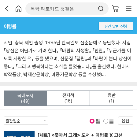
이병률
신간 알림 신청
시인. 충북 제천 출생. 1995년 한국일보 신춘문예로 등단했다. 시집
『당신은 어딘가로 가려 한다』 『바람의 사생활』 『찬란』 『누군가를 이
토록 사랑한 적』 등을 냈으며, 산문집 『끌림』과 『바람이 분다 당신이
좋다』 『그리고 행복하다는 소식을 들었습니다』를 출간했다. 현대시
학작품상, 박재삼문학상, 마종기문학상 등을 수상했다.
전자책
음반
국내도서
(16)
(1)
(49)
옵션
표지 보기
표지 안보기
[세트] <좋아서 그래> 도서 + 이병률 X 고선