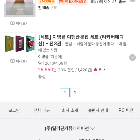
내일 (월) 아침 7시
출근
양탄자배송
썬데이 EXPRESS
전 배송
변경
미리보기
[세트] 이병률 여행산문집 세트 (리커버에디
션) - 전3권
- 끌림 + 바람이 분다 당신이 좋다 + 내 옆
에 있는 사람
이병률
(지은이)
미리보기
달
|
2016년 08월
25,650
8.7
원 (10% 할인 / 1,420원)
품절
1
2
로그인
전체 메뉴
회사 소개
출판사 안내
PC 버전
(주)알라딘커뮤니케이션