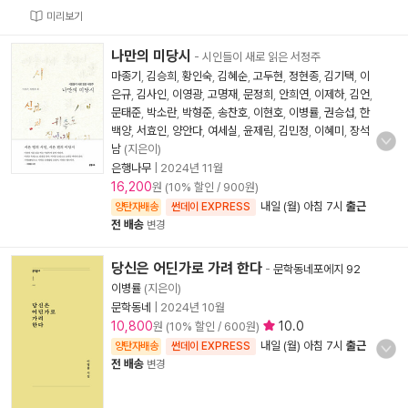
미리보기
나만의 미당시
- 시인들이 새로 읽은 서정주
마종기
,
김승희
,
황인숙
,
김혜순
,
고두현
,
정현종
,
김기택
,
이
은규
,
김사인
,
이영광
,
고명재
,
문정희
,
안희연
,
이제하
,
김언
,
문태준
,
박소란
,
박형준
,
송찬호
,
이현호
,
이병률
,
권승섭
,
한
백양
,
서효인
,
양안다
,
여세실
,
윤제림
,
김민정
,
이혜미
,
장석
남
(지은이)
은행나무
|
2024년 11월
16,200
원 (10% 할인 / 900원)
내일 (월) 아침 7시
출근
양탄자배송
썬데이 EXPRESS
전 배송
변경
당신은 어딘가로 가려 한다
-
문학동네포에지 92
이병률
(지은이)
문학동네
|
2024년 10월
10,800
10.0
원 (10% 할인 / 600원)
내일 (월) 아침 7시
출근
양탄자배송
썬데이 EXPRESS
전 배송
변경