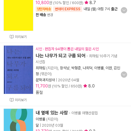
10,800
8.7
원 (10% 할인 / 600원)
내일 (월) 아침 7시
출근
양탄자배송
썬데이 EXPRESS
전 배송
변경
미리보기
시인 · 편집자 94명이 뽑은 내일의 젊은 시인
나는 나무가 되고 구름 되어
- 최하림 10주기 기념
시선집
최하림
(지은이),
장석남
,
박형준
,
나희덕
,
이병률
,
이원
,
김민
정
(엮은이)
문학과지성사
|
2020년 04월
11,700
8.0
원 (10% 할인 / 650원)
품절
미리보기
내 옆에 있는 사람
- 이병률 여행산문집
이병률
(지은이)
달
|
2020년 03월