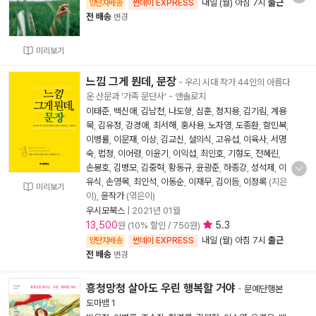
내일 (월) 아침 7시
출근
양탄자배송
썬데이 EXPRESS
전 배송
변경
미리보기
느낌 그게 뭔데, 문장
- 우리 시대 작가 44인의 아름다
운 산문과 '가족 문단사' - 앤솔로지
이태준
,
백신애
,
김남천
,
나도향
,
심훈
,
정지용
,
김기림
,
계용
묵
,
김유정
,
강경애
,
최서해
,
홍사용
,
노자영
,
도종환
,
함민복
,
이병률
,
이문재
,
이상
,
김교신
,
설의식
,
고유섭
,
이육사
,
서명
숙
,
법정
,
이어령
,
이윤기
,
이익섭
,
최인호
,
기형도
,
전혜린
,
손봉호
,
김병모
,
김중혁
,
황동규
,
윤광준
,
하종강
,
성석제
,
이
유식
,
손영목
,
최인석
,
이동순
,
이재무
,
김이듬
,
이정록
(지은
미리보기
이),
윤작가
(엮은이)
우시모북스
|
2021년 01월
13,500
5.3
원 (10% 할인 / 750원)
내일 (월) 아침 7시
출근
양탄자배송
썬데이 EXPRESS
전 배송
변경
흥청망청 살아도 우린 행복할 거야
-
문예단행본
도마뱀 1