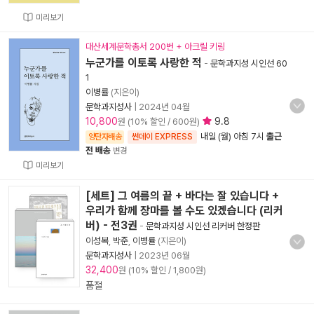
미리보기
대산세계문학총서 200번 + 아크릴 키링
누군가를 이토록 사랑한 적
-
문학과지성 시인선 60
1
이병률
(지은이)
문학과지성사
|
2024년 04월
10,800
9.8
원 (10% 할인 / 600원)
내일 (월) 아침 7시
출근
양탄자배송
썬데이 EXPRESS
전 배송
변경
미리보기
[세트] 그 여름의 끝 + 바다는 잘 있습니다 +
우리가 함께 장마를 볼 수도 있겠습니다 (리커
버) - 전3권
-
문학과지성 시인선 리커버 한정판
이성복
,
박준
,
이병률
(지은이)
문학과지성사
|
2023년 06월
32,400
원 (10% 할인 / 1,800원)
품절