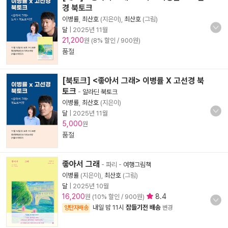
경 북토크
이병률
,
최산호
(지은이),
최산호
(그림)
달
|
2025년 11월
21,200
원 (8% 할인 / 900원)
품절
[북토크] <좋아서 그래> 이병률 X 고선경 북
토크
-
알라딘 북토크
이병률
,
최산호
(지은이)
달
|
2025년 11월
5,000
원
품절
좋아서 그래
- 파리
-
여행그림책
이병률
(지은이),
최산호
(그림)
달
|
2025년 10월
16,200
8.4
원 (10% 할인 / 900원)
내일 밤 11시
잠들기전 배송
양탄자배송
변경