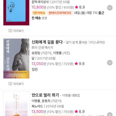
문학과지성사
|
2017년 09월
10,800
8.9
원 (10% 할인 / 600원)
내일 (월) 아침 7시
출근
양탄자배송
썬데이 EXPRESS
전 배송
변경
미리보기
신화에게 길을 묻다
- 알기 쉽게 풀어쓴 그리스로마신
화의 인생 메시지
송정림
(지은이),
이병률
(사진)
달
|
2017년 09월
13,050
9.6
원 (10% 할인 / 720원)
절판
미리보기
안으로 멀리 뛰기
- 이병률 대화집
이병률
,
윤동희
(지은이)
북노마드
|
2016년 08월
13,500
8.9
원 (10% 할인 / 750원)