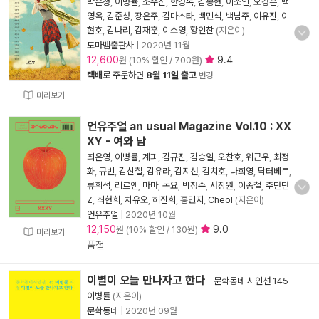
박은정
,
이병률
,
조수진
,
한경록
,
김봉현
,
이소연
,
오경은
,
백
영옥
,
김준성
,
장은주
,
김마스타
,
백민석
,
백남주
,
이유진
,
이
현호
,
김나리
,
김재훈
,
이소영
,
황인찬
(지은이)
도마뱀출판사
|
2020년 11월
12,600
9.4
원 (10% 할인 / 700원)
택배
로 주문하면
8월 11일 출고
변경
미리보기
언유주얼 an usual Magazine Vol.10 : XX
XY - 여와 남
최은영
,
이병률
,
계피
,
김규진
,
김승일
,
오찬호
,
위근우
,
최정
화
,
규빈
,
김신철
,
김유라
,
김지선
,
김치호
,
나희영
,
닥터베르
,
류휘석
,
리르엔
,
마마
,
목요
,
박정수
,
서장원
,
이종철
,
주단단
Z
,
최현희
,
차유오
,
허진희
,
홍민지
,
Cheol
(지은이)
언유주얼
|
2020년 10월
12,150
9.0
원 (10% 할인 / 130원)
미리보기
품절
이별이 오늘 만나자고 한다
-
문학동네 시인선 145
이병률
(지은이)
문학동네
|
2020년 09월