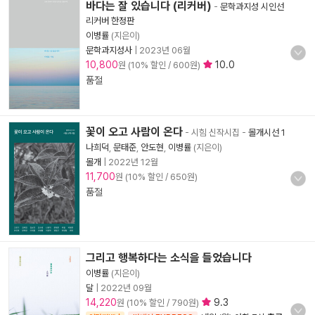
바다는 잘 있습니다 (리커버)
-
문학과지성 시인선
리커버 한정판
이병률
(지은이)
문학과지성사
|
2023년 06월
10,800
10.0
원 (10% 할인 / 600원)
품절
꽃이 오고 사람이 온다
- 시힘 신작시집
-
몰개시선 1
나희덕
,
문태준
,
안도현
,
이병률
(지은이)
몰개
|
2022년 12월
11,700
원 (10% 할인 / 650원)
품절
그리고 행복하다는 소식을 들었습니다
이병률
(지은이)
달
|
2022년 09월
14,220
9.3
원 (10% 할인 / 790원)