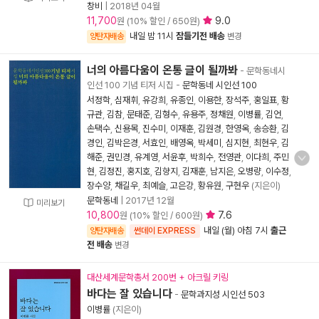
창비
|
2018년 04월
11,700
9.0
원 (10% 할인 / 650원)
내일 밤 11시
잠들기전 배송
양탄자배송
변경
너의 아름다움이 온통 글이 될까봐
- 문학동네시
인선 100 기념 티저 시집
-
문학동네 시인선 100
서정학
,
심재휘
,
유강희
,
유종인
,
이용한
,
장석주
,
홍일표
,
황
규관
,
김참
,
문태준
,
김형수
,
유용주
,
정채원
,
이병률
,
김언
,
손택수
,
신용목
,
진수미
,
이재훈
,
김원경
,
한영옥
,
송승환
,
김
경인
,
김박은경
,
서효인
,
배영옥
,
박세미
,
심지현
,
최현우
,
김
해준
,
권민경
,
유계영
,
서윤후
,
박희수
,
전영관
,
이다희
,
주민
현
,
김정진
,
홍지호
,
김향지
,
김재훈
,
남지은
,
오병량
,
이수정
,
장수양
,
채길우
,
최예슬
,
고은강
,
황유원
,
구현우
(지은이)
문학동네
|
2017년 12월
미리보기
10,800
7.6
원 (10% 할인 / 600원)
내일 (월) 아침 7시
출근
양탄자배송
썬데이 EXPRESS
전 배송
변경
대산세계문학총서 200번 + 아크릴 키링
바다는 잘 있습니다
-
문학과지성 시인선 503
이병률
(지은이)