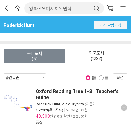
Roderick Hunt
신간 알림 신청
외국도서
국내도서
(1222)
(5)
옵션
표지 보기
표지 안보기
Oxford Reading Tree 1~3 : Teacher's
Guide
Roderick Hunt
,
Alex Brychta
(지은이)
Oxford(옥스포드)
|
2004년 02월
40,500
원 (10% 할인 / 2,250원)
품절