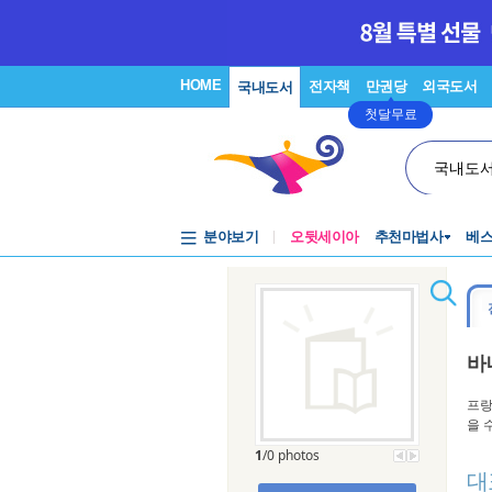
HOME
전자책
만권당
외국도서
국내도서
첫달무료
국내도
분야보기
오뒷세이아
추천마법사
베
바
프랑스
을 
1
/0 photos
대