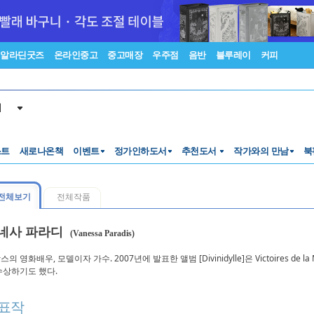
알라딘굿즈
온라인중고
중고매장
우주점
음반
블루레이
커피
서
스트
새로나온책
이벤트
정가인하도서
추천도서
작가와의 만남
북
전체보기
전체작품
네사 파라디
(Vanessa Paradis)
의 영화배우, 모델이자 가수. 2007년에 발표한 앨범 [Divinidylle]은 Victoires de 
수상하기도 했다.
표작