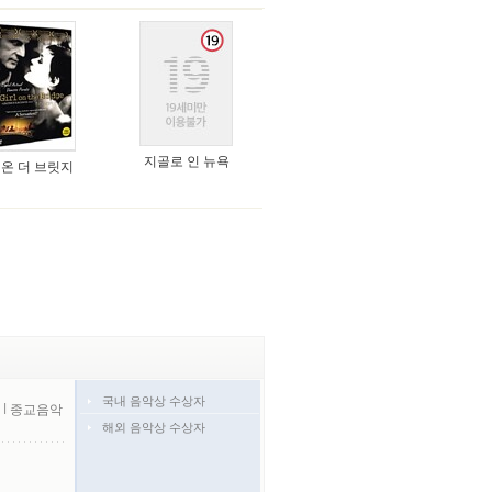
지골로 인 뉴욕
 온 더 브릿지
국내 음악상 수상자
l
종교음악
해외 음악상 수상자