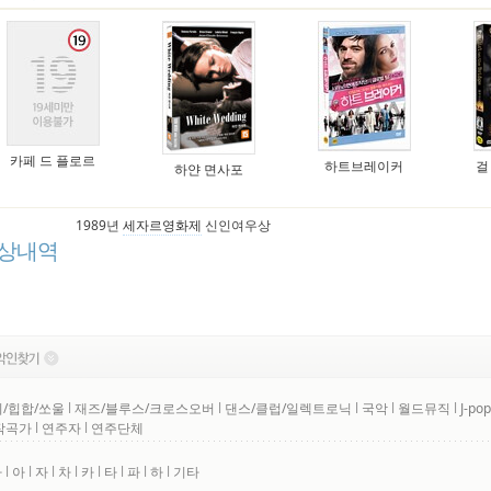
카페 드 플로르
하트브레이커
걸
하얀 면사포
1989년
세자르영화제
신인여우상
상내역
/힙합/쏘울
l
재즈/블루스/크로스오버
l
댄스/클럽/일렉트로닉
l
국악
l
월드뮤직
l
J-pop
작곡가
l
연주자
l
연주단체
사
l
아
l
자
l
차
l
카
l
타
l
파
l
하
l
기타