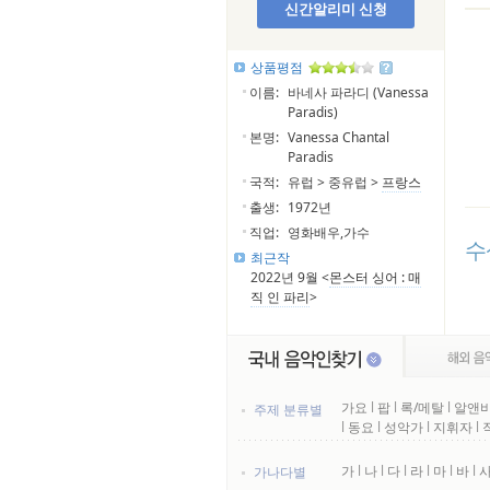
신간알리미 신청
상품평점
이름:
바네사 파라디 (Vanessa
Paradis)
본명:
Vanessa Chantal
Paradis
국적:
유럽 > 중유럽 >
프랑스
출생:
1972년
직업:
영화배우,가수
수
최근작
2022년 9월 <
몬스터 싱어 : 매
직 인 파리
>
가요
l
팝
l
록/메탈
l
알앤비
주제 분류별
l
동요
l
성악가
l
지휘자
l
가
l
나
l
다
l
라
l
마
l
바
l
가나다별