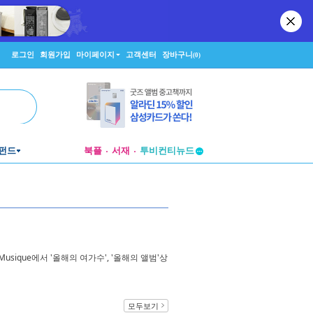
로그인
회원가입
마이페이지
고객센터
장바구니
(0)
펀드
북플
서재
투비컨티뉴드
창작플랫폼
투비컨티뉴드
la Musique에서 '올해의 여가수', '올해의 앨범'상
모두보기